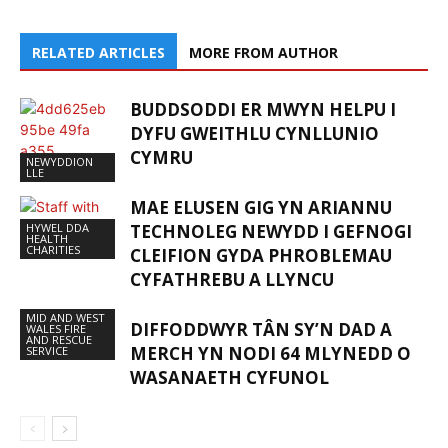
RELATED ARTICLES
MORE FROM AUTHOR
BUDDSODDI ER MWYN HELPU I
DYFU GWEITHLU CYNLLUNIO
CYMRU
NEWYDDION
LLE
MAE ELUSEN GIG YN ARIANNU
HYWEL DDA
TECHNOLEG NEWYDD I GEFNOGI
HEALTH
CHARITIES
CLEIFION GYDA PHROBLEMAU
CYFATHREBU A LLYNCU
MID AND WEST
DIFFODDWYR TÂN SY’N DAD A
WALES FIRE
AND RESCUE
MERCH YN NODI 64 MLYNEDD O
SERVICE
WASANAETH CYFUNOL