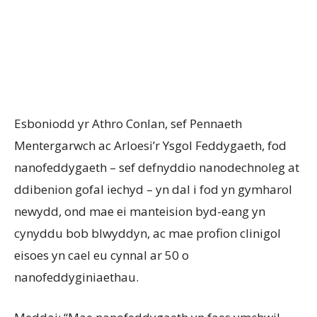
Esboniodd yr Athro Conlan, sef Pennaeth
Mentergarwch ac Arloesi’r Ysgol Feddygaeth, fod
nanofeddygaeth – sef defnyddio nanodechnoleg at
ddibenion gofal iechyd – yn dal i fod yn gymharol
newydd, ond mae ei manteision byd-eang yn
cynyddu bob blwyddyn, ac mae profion clinigol
eisoes yn cael eu cynnal ar 50 o
nanofeddyginiaethau.