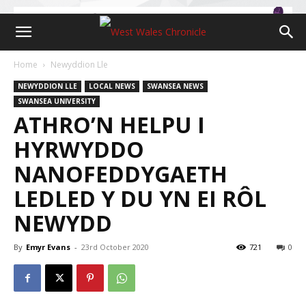
Home
Newyddion Lle
NEWYDDION LLE
LOCAL NEWS
SWANSEA NEWS
SWANSEA UNIVERSITY
ATHRO’N HELPU I
HYRWYDDO
NANOFEDDYGAETH
LEDLED Y DU YN EI RÔL
NEWYDD
By
Emyr Evans
-
23rd October 2020
721
0