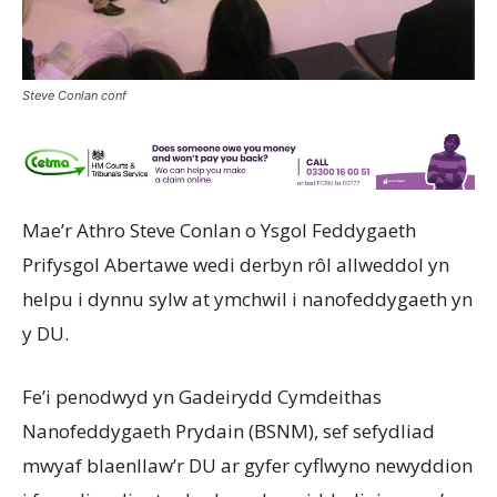
Steve Conlan conf
Mae’r Athro Steve Conlan o Ysgol Feddygaeth
Prifysgol Abertawe wedi derbyn rôl allweddol yn
helpu i dynnu sylw at ymchwil i nanofeddygaeth yn
y DU.
Fe’i penodwyd yn Gadeirydd Cymdeithas
Nanofeddygaeth Prydain (BSNM), sef sefydliad
mwyaf blaenllaw’r DU ar gyfer cyflwyno newyddion