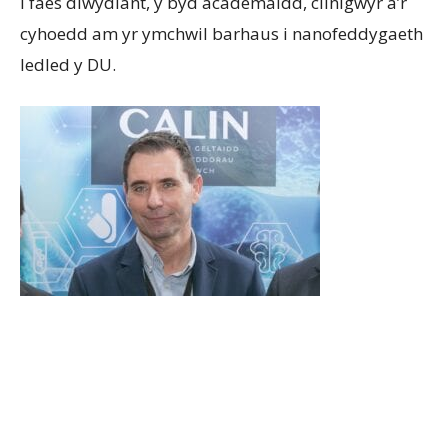
i faes diwydiant, y byd academaidd, clinigwyr a’r
cyhoedd am yr ymchwil barhaus i nanofeddygaeth
ledled y DU.