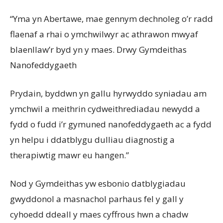
“Yma yn Abertawe, mae gennym dechnoleg o’r radd
flaenaf a rhai o ymchwilwyr ac athrawon mwyaf
blaenllaw’r byd yn y maes. Drwy Gymdeithas
Nanofeddygaeth
Prydain, byddwn yn gallu hyrwyddo syniadau am
ymchwil a meithrin cydweithrediadau newydd a
fydd o fudd i’r gymuned nanofeddygaeth ac a fydd
yn helpu i ddatblygu dulliau diagnostig a
therapiwtig mawr eu hangen.”
Nod y Gymdeithas yw esbonio datblygiadau
gwyddonol a masnachol parhaus fel y gall y
cyhoedd ddeall y maes cyffrous hwn a chadw