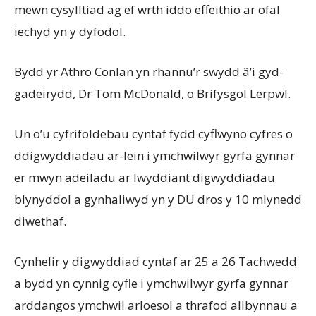
mewn cysylltiad ag ef wrth iddo effeithio ar ofal
iechyd yn y dyfodol.
Bydd yr Athro Conlan yn rhannu’r swydd â’i gyd-
gadeirydd, Dr Tom McDonald, o Brifysgol Lerpwl.
Un o’u cyfrifoldebau cyntaf fydd cyflwyno cyfres o
ddigwyddiadau ar-lein i ymchwilwyr gyrfa gynnar
er mwyn adeiladu ar lwyddiant digwyddiadau
blynyddol a gynhaliwyd yn y DU dros y 10 mlynedd
diwethaf.
Cynhelir y digwyddiad cyntaf ar 25 a 26 Tachwedd
a bydd yn cynnig cyfle i ymchwilwyr gyrfa gynnar
arddangos ymchwil arloesol a thrafod allbynnau a