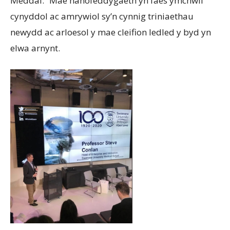
Meddai: “Mae nanofeddygaeth yn faes ymchwil
cynyddol ac amrywiol sy’n cynnig triniaethau
newydd ac arloesol y mae cleifion ledled y byd yn
elwa arnynt.