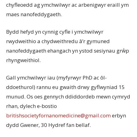
chyfleoedd ag ymchwilwyr ac arbenigwyr eraill ym
maes nanofeddygaeth.
Bydd hefyd yn cynnig cyfle i ymchwilwyr
rwydweithio a chydweithredu â’r gymuned
nanofeddygaeth ehangach yn ystod sesiynau grŵp
rhyngweithiol.
Gall ymchwilwyr iau (myfyrwyr PhD ac ôl-
ddoethurol) rannu eu gwaith drwy gyflwyniad 15
munud. Os oes gennych ddiddordeb mewn cymryd
rhan, dylech e-bostio
britishsocietyfornanomedicine@gmail.com
erbyn
dydd Gwener, 30 Hydref fan bellaf.