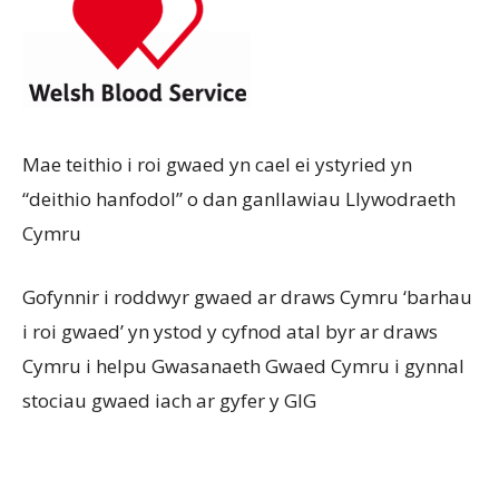
Mae teithio i roi gwaed yn cael ei ystyried yn
“deithio hanfodol” o dan ganllawiau Llywodraeth
Cymru
Gofynnir i roddwyr gwaed ar draws Cymru ‘barhau
i roi gwaed’ yn ystod y cyfnod atal byr ar draws
Cymru i helpu Gwasanaeth Gwaed Cymru i gynnal
stociau gwaed iach ar gyfer y GIG