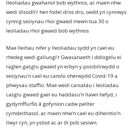
lleoliadau gwahanol bob wythnos, ac maen nhw
wedi disodli’r hen fodel dros dro, oedd yn cynnwys
cynnig sesiynau rhoi gwaed mewn tua 30 o
leoliadau rhoi gwaed bob wythnos.
Mae lleihau nifer y lleoliadau sydd yn cael eu
rhedeg wedi galluogi’r Gwasanaeth i ddiogelu ei
raglen gasglu gwaed yn erbyn y posibilrwydd o
sesiynau’n cael eu canslo oherwydd Covid-19 a
phwysau staffio. Mae wedi caniatáu i leoliadau
casglu gwaed gael eu haddasu’n llawn hefyd, i
gydymffurfio â gofynion cadw pellter
cymdeithasol, ac maen nhw’n cael eu diheintio’n
llwyr cyn, yn ystod ac ar ôl pob sesiwn.