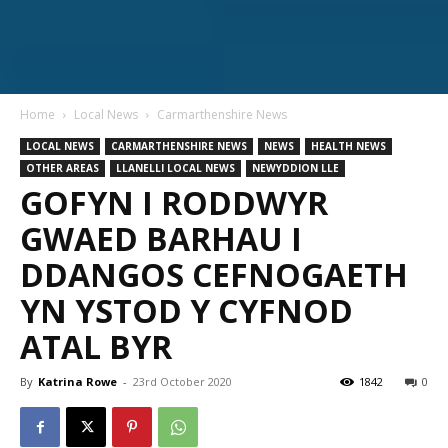
Home
Local News
Carmarthenshire News
LOCAL NEWS
CARMARTHENSHIRE NEWS
NEWS
HEALTH NEWS
OTHER AREAS
LLANELLI LOCAL NEWS
NEWYDDION LLE
GOFYN I RODDWYR
GWAED BARHAU I
DDANGOS CEFNOGAETH
YN YSTOD Y CYFNOD
ATAL BYR
By
Katrina Rowe
-
23rd October 2020
1842
0