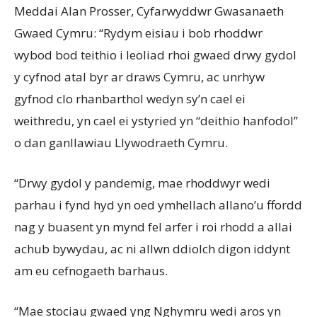
Meddai Alan Prosser, Cyfarwyddwr Gwasanaeth
Gwaed Cymru: “Rydym eisiau i bob rhoddwr
wybod bod teithio i leoliad rhoi gwaed drwy gydol
y cyfnod atal byr ar draws Cymru, ac unrhyw
gyfnod clo rhanbarthol wedyn sy’n cael ei
weithredu, yn cael ei ystyried yn “deithio hanfodol”
o dan ganllawiau Llywodraeth Cymru.
“Drwy gydol y pandemig, mae rhoddwyr wedi
parhau i fynd hyd yn oed ymhellach allano’u ffordd
nag y buasent yn mynd fel arfer i roi rhodd a allai
achub bywydau, ac ni allwn ddiolch digon iddynt
am eu cefnogaeth barhaus.
“Mae stociau gwaed yng Nghymru wedi aros yn