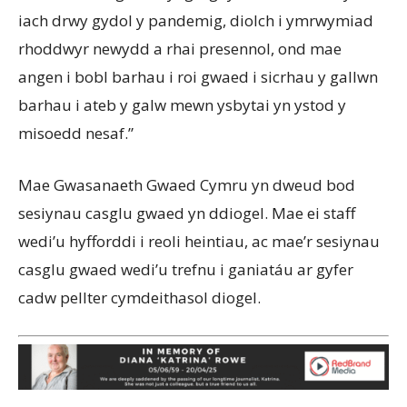
iach drwy gydol y pandemig, diolch i ymrwymiad
rhoddwyr newydd a rhai presennol, ond mae
angen i bobl barhau i roi gwaed i sicrhau y gallwn
barhau i ateb y galw mewn ysbytai yn ystod y
misoedd nesaf.”
Mae Gwasanaeth Gwaed Cymru yn dweud bod
sesiynau casglu gwaed yn ddiogel. Mae ei staff
wedi’u hyfforddi i reoli heintiau, ac mae’r sesiynau
casglu gwaed wedi’u trefnu i ganiatáu ar gyfer
cadw pellter cymdeithasol diogel.