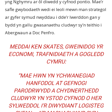
yng Nghymru ar ôl diwedd y cyfnod pontio. Mae’r
safle gwybodaeth wedi ei leoli mewn man strategol
ar gyfer symud nwyddau i dde’r Iwerddon gan y
bydd yn gallu gwasanaethu cludwyr sy’n teithio i
Abergwaun a Doc Penfro.
MEDDAI KEN SKATES, GWEINIDOG YR
ECONOMI, TRAFNIDIAETH A GOGLEDD
CYMRU:
“MAE HWN YN YCHWANEGIAD
HANFODOL AT GEFNOGI
PARODRWYDD A CHYDNERTHEDD
CLUDWYR YN YSTOD CYFNOD O HER
SYLWEDDOL I’R DIWYDIANT LOGISTEG