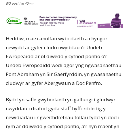
WG positive 40mm
Heddiw, mae canolfan wybodaeth a chyngor
newydd ar gyfer cludo nwyddau i’r Undeb
Ewropeaidd ar ôl diwedd y cyfnod pontio o’r
Undeb Ewropeaidd wedi agor yng ngwasanaethau
Pont Abraham yn Sir Gaerfyrddin, yn gwasanaethu
cludwyr ar gyfer Abergwaun a Doc Penfro.
Bydd yn safle gwybodaeth yn galluogi i gludwyr
nwyddau i drafod gyda staff hyfforddedig y
newidiadau i’r gweithdrefnau tollau fydd yn dod i
rym ar ddiwedd y cyfnod pontio, a’r hyn maent yn