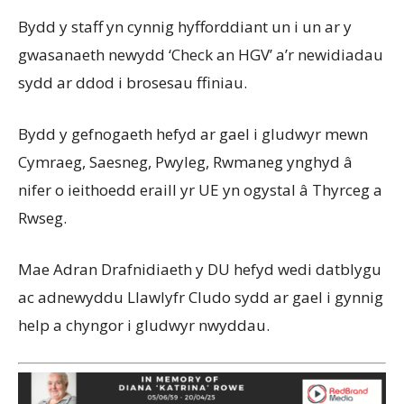
Bydd y staff yn cynnig hyfforddiant un i un ar y
gwasanaeth newydd ‘Check an HGV’ a’r newidiadau
sydd ar ddod i brosesau ffiniau.
Bydd y gefnogaeth hefyd ar gael i gludwyr mewn
Cymraeg, Saesneg, Pwyleg, Rwmaneg ynghyd â
nifer o ieithoedd eraill yr UE yn ogystal â Thyrceg a
Rwseg.
Mae Adran Drafnidiaeth y DU hefyd wedi datblygu
ac adnewyddu Llawlyfr Cludo sydd ar gael i gynnig
help a chyngor i gludwyr nwyddau.