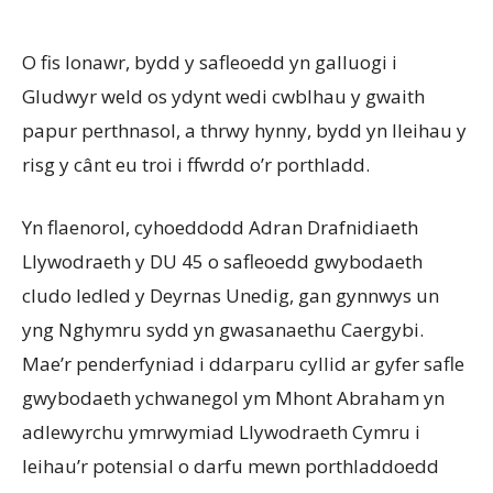
O fis Ionawr, bydd y safleoedd yn galluogi i
Gludwyr weld os ydynt wedi cwblhau y gwaith
papur perthnasol, a thrwy hynny, bydd yn lleihau y
risg y cânt eu troi i ffwrdd o’r porthladd.
Yn flaenorol, cyhoeddodd Adran Drafnidiaeth
Llywodraeth y DU 45 o safleoedd gwybodaeth
cludo ledled y Deyrnas Unedig, gan gynnwys un
yng Nghymru sydd yn gwasanaethu Caergybi.
Mae’r penderfyniad i ddarparu cyllid ar gyfer safle
gwybodaeth ychwanegol ym Mhont Abraham yn
adlewyrchu ymrwymiad Llywodraeth Cymru i
leihau’r potensial o darfu mewn porthladdoedd