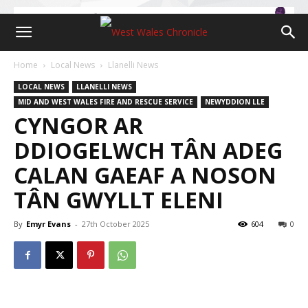
Home
Local News
Llanelli News
LOCAL NEWS
LLANELLI NEWS
MID AND WEST WALES FIRE AND RESCUE SERVICE
NEWYDDION LLE
CYNGOR AR
DDIOGELWCH TÂN ADEG
CALAN GAEAF A NOSON
TÂN GWYLLT ELENI
By
Emyr Evans
-
27th October 2025
604
0