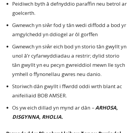
Peidiwch byth â defnyddio paraffin neu betrol ar
goelcerth.
Gwnewch yn siŵr fod y tân wedi diffodd a bod yr
amgylchedd yn ddiogel ar ôl gorffen
Gwnewch yn siŵr eich bod yn storio tân gwyllt yn
unol â’r cyfarwyddiadau a restrir; dylid storio
tân gwyllt yn eu pecyn gwreiddiol mewn lle sych
ymhell o ffynonellau gwres neu danio.
Storiwch dân gwyllt i ffwrdd oddi wrth blant ac
anifeiliaid BOB AMSER.
Os yw eich dillad yn mynd ar dân
–
ARHOSA,
DISGYNNA, RHOLIA.