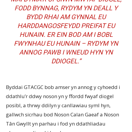
FODD BYNNAG, RYDYM YN DEALL Y
BYDD RHAI AM GYNNAL EU
HARDDANGOSFEYDD PREIFAT EU
HUNAIN. ER EIN BOD AM I BOBL
FWYNHAU EU HUNAIN – RYDYM YN
ANNOG PAWB I WNEUD HYN YN
DDIOGEL.”
Byddai GTACGC bob amser yn annog y cyhoedd i
ddathlu’r ddwy noson yn y ffordd fwyaf diogel
posibl, a thrwy ddilyn y canllawiau syml hyn,
gallwch sicrhau bod Noson Calan Gaeaf a Noson
Tân Gwyllt yn parhau i fod yn ddathliadau