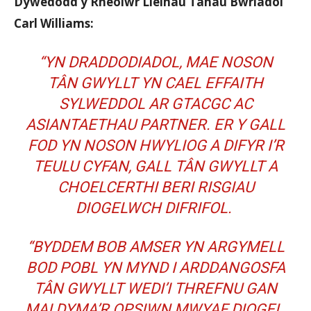
Dywedodd y Rheolwr Lleihau Tanau Bwriadol
Carl Williams:
“YN DRADDODIADOL, MAE NOSON
TÂN GWYLLT YN CAEL EFFAITH
SYLWEDDOL AR GTACGC AC
ASIANTAETHAU PARTNER. ER Y GALL
FOD YN NOSON HWYLIOG A DIFYR I’R
TEULU CYFAN, GALL TÂN GWYLLT A
CHOELCERTHI BERI RISGIAU
DIOGELWCH DIFRIFOL.
“BYDDEM BOB AMSER YN ARGYMELL
BOD POBL YN MYND I ARDDANGOSFA
TÂN GWYLLT WEDI’I THREFNU GAN
MAI DYMA’R OPSIWN MWYAF DIOGEL,