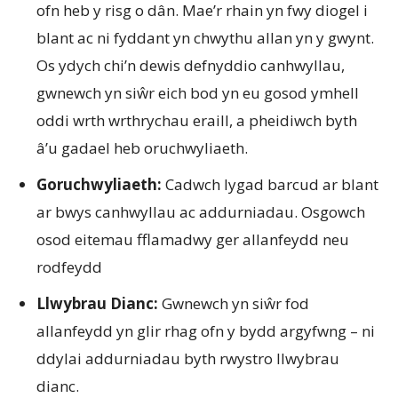
ofn heb y risg o dân. Mae’r rhain yn fwy diogel i
blant ac ni fyddant yn chwythu allan yn y gwynt.
Os ydych chi’n dewis defnyddio canhwyllau,
gwnewch yn siŵr eich bod yn eu gosod ymhell
oddi wrth wrthrychau eraill, a pheidiwch byth
â’u gadael heb oruchwyliaeth.
Goruchwyliaeth:
Cadwch lygad barcud ar blant
ar bwys canhwyllau ac addurniadau. Osgowch
osod eitemau fflamadwy ger allanfeydd neu
rodfeydd
Llwybrau Dianc:
Gwnewch yn siŵr fod
allanfeydd yn glir rhag ofn y bydd argyfwng – ni
ddylai addurniadau byth rwystro llwybrau
dianc.