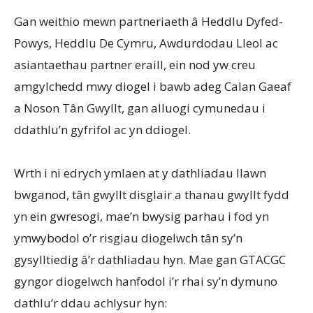
Gan weithio mewn partneriaeth â Heddlu Dyfed-
Powys, Heddlu De Cymru, Awdurdodau Lleol ac
asiantaethau partner eraill, ein nod yw creu
amgylchedd mwy diogel i bawb adeg Calan Gaeaf
a Noson Tân Gwyllt, gan alluogi cymunedau i
ddathlu’n gyfrifol ac yn ddiogel.
Wrth i ni edrych ymlaen at y dathliadau llawn
bwganod, tân gwyllt disglair a thanau gwyllt fydd
yn ein gwresogi, mae’n bwysig parhau i fod yn
ymwybodol o’r risgiau diogelwch tân sy’n
gysylltiedig â’r dathliadau hyn. Mae gan GTACGC
gyngor diogelwch hanfodol i’r rhai sy’n dymuno
dathlu’r ddau achlysur hyn: