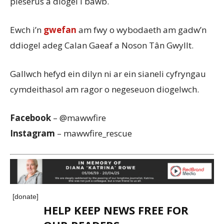
pleserus a diogel i bawb.
Ewch i’n
gwefan
am fwy o wybodaeth am gadw’n
ddiogel adeg Calan Gaeaf a Noson Tân Gwyllt.
Gallwch hefyd ein dilyn ni ar ein sianeli cyfryngau
cymdeithasol am ragor o negeseuon diogelwch.
Facebook
– @mawwfire
Instagram
– mawwfire_rescue
[donate]
HELP KEEP NEWS FREE FOR