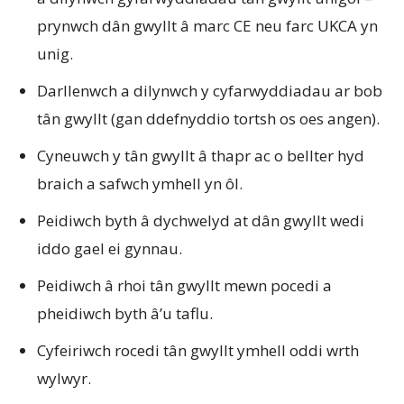
prynwch dân gwyllt â marc CE neu farc UKCA yn
unig.
Darllenwch a dilynwch y cyfarwyddiadau ar bob
tân gwyllt (gan ddefnyddio tortsh os oes angen).
Cyneuwch y tân gwyllt â thapr ac o bellter hyd
braich a safwch ymhell yn ôl.
Peidiwch byth â dychwelyd at dân gwyllt wedi
iddo gael ei gynnau.
Peidiwch â rhoi tân gwyllt mewn pocedi a
pheidiwch byth â’u taflu.
Cyfeiriwch rocedi tân gwyllt ymhell oddi wrth
wylwyr.