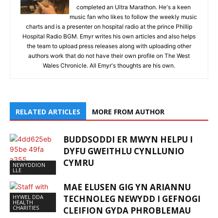
completed an Ultra Marathon. He's a keen
music fan who likes to follow the weekly music
charts and is a presenter on hospital radio at the prince Phillip
Hospital Radio BGM. Emyr writes his own articles and also helps
the team to upload press releases along with uploading other
authors work that do not have their own profile on The West
Wales Chronicle. All Emyr's thoughts are his own.
RELATED ARTICLES
MORE FROM AUTHOR
BUDDSODDI ER MWYN HELPU I
DYFU GWEITHLU CYNLLUNIO
CYMRU
NEWYDDION
LLE
MAE ELUSEN GIG YN ARIANNU
HYWEL DDA
TECHNOLEG NEWYDD I GEFNOGI
HEALTH
CHARITIES
CLEIFION GYDA PHROBLEMAU