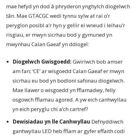
mae hefyd yn dod â phryderon ynghylch diogelwch
tân. Mae GTACGC wedi tynnu sylw at rai o’r
peryglon posibl a’r hyn y gellir ei wneud i leihau’r
risgiau, er mwyn sicrhau bod y gymuned yn
mwynhau Calan Gaeaf yn ddiogel:
Diogelwch Gwisgoedd:
Gwiriwch bob amser
am farc ‘CE’ ar wisgoedd Calan Gaeaf er mwyn
sicrhau eu bod yn bodloni safonau diogelwch.
Mae llawer o wisgoedd yn fflamadwy, felly
osgowch fflamau agored. A yw eich canhwyllau
yn eich peryglu chi a’ch cartref?
Dewisiadau yn lle Canhwyllau
Defnyddiwch
ganhwyllau LED heb fflam ar gyfer effaith codi