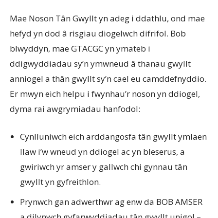
Mae Noson Tân Gwyllt yn adeg i ddathlu, ond mae
hefyd yn dod â risgiau diogelwch difrifol. Bob
blwyddyn, mae GTACGC yn ymateb i
ddigwyddiadau sy’n ymwneud â thanau gwyllt
anniogel a thân gwyllt sy’n cael eu camddefnyddio.
Er mwyn eich helpu i fwynhau’r noson yn ddiogel,
dyma rai awgrymiadau hanfodol:
Cynlluniwch eich arddangosfa tân gwyllt ymlaen
llaw i’w wneud yn ddiogel ac yn bleserus, a
gwiriwch yr amser y gallwch chi gynnau tân
gwyllt yn gyfreithlon.
Prynwch gan adwerthwr ag enw da BOB AMSER
a dilynwch gyfarwyddiadau tân gwyllt unigol –