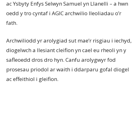
ac Ysbyty Enfys Selwyn Samuel yn Llanelli – a hwn
oedd y tro cyntaf i AGIC archwilio lleoliadau o’r
fath.
Archwiliodd yr arolygiad sut mae’r risgiau i iechyd,
diogelwch a llesiant cleifion yn cael eu rheoli yn y
safleoedd dros dro hyn. Canfu arolygwyr fod
prosesau priodol ar waith i ddarparu gofal diogel
ac effeithiol i gleifion.