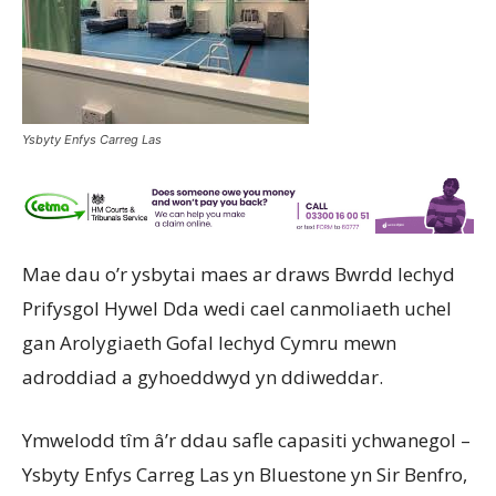
Ysbyty Enfys Carreg Las
Mae dau o’r ysbytai maes ar draws Bwrdd Iechyd
Prifysgol Hywel Dda wedi cael canmoliaeth uchel
gan Arolygiaeth Gofal Iechyd Cymru mewn
adroddiad a gyhoeddwyd yn ddiweddar.
Ymwelodd tîm â’r ddau safle capasiti ychwanegol –
Ysbyty Enfys Carreg Las yn Bluestone yn Sir Benfro,