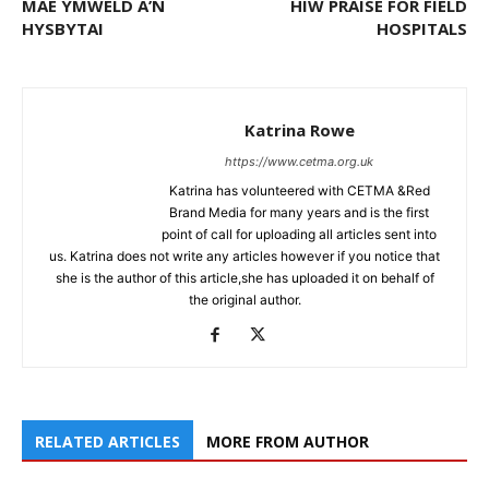
MAE YMWELD Â’N
HIW PRAISE FOR FIELD
HYSBYTAI
HOSPITALS
Katrina Rowe
https://www.cetma.org.uk
Katrina has volunteered with CETMA &Red
Brand Media for many years and is the first
point of call for uploading all articles sent into
us. Katrina does not write any articles however if you notice that
she is the author of this article,she has uploaded it on behalf of
the original author.
RELATED ARTICLES
MORE FROM AUTHOR