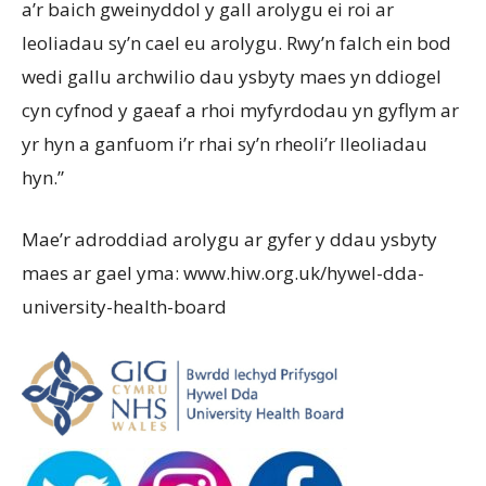
a’r baich gweinyddol y gall arolygu ei roi ar
leoliadau sy’n cael eu arolygu. Rwy’n falch ein bod
wedi gallu archwilio dau ysbyty maes yn ddiogel
cyn cyfnod y gaeaf a rhoi myfyrdodau yn gyflym ar
yr hyn a ganfuom i’r rhai sy’n rheoli’r lleoliadau
hyn.”
Mae’r adroddiad arolygu ar gyfer y ddau ysbyty
maes ar gael yma: www.hiw.org.uk/hywel-dda-
university-health-board