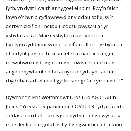
fyth, yn dyst i waith anhygoel ein tîm. Rwy’n falch
iawn o’r hyn a gyflawnwyd ar y ddau safle, sy’n
derbyn cleifion i helpu i leddfu pwysau ar yr
ysbytai acíwt. Mae’r ysbytai maes yn rhoi’r
hyblygrwydd inni symud cleifion allan o ysbytai ar
ôl iddynt gael eu hasesu fel rhai nad oes angen
mewnbwn meddygol arnynt mwyach, ond mae
angen rhywfaint o ofal arnynt o hyd cyn cael eu
rhyddhau adref neu i gyfleuster gofal cymunedol.”
Dywedodd Prif Weithredwr Dros Dro AGIC, Alun
Jones: “Yn ystod y pandemig COVID-19 rydym wedi
addasu ein dull o arolygu i gydnabod y pwysau y
mae lleoliadau gofal iechyd yn gweithio oddi tano