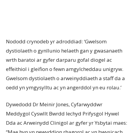
Nododd crynodeb yr adroddiad: ‘Gwelsom
dystiolaeth o gynllunio helaeth gan y gwasanaeth
wrth baratoi ar gyfer darparu gofal diogel ac
effeithiol i gleifion o fewn amgylcheddau unigryw.
Gwelsom dystiolaeth o arweinyddiaeth a staff da a
oedd yn ymgysylltu ac yn angerddol yn eu rolau.’
Dywedodd Dr Meinir Jones, Cyfarwyddwr
Meddygol Cyswllt Bwrdd Iechyd Prifysgol Hywel
Dda ac Arweinydd Clinigol ar gyfer yr Ysbytai maes:
“Mae hyn yn newyddion rhagorol ac yn bwysicach