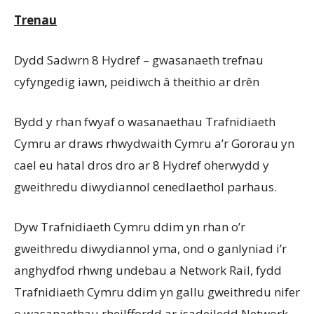
Trenau
Dydd Sadwrn 8 Hydref – gwasanaeth trefnau
cyfyngedig iawn, peidiwch â theithio ar drên
Bydd y rhan fwyaf o wasanaethau Trafnidiaeth
Cymru ar draws rhwydwaith Cymru a’r Gororau yn
cael eu hatal dros dro ar 8 Hydref oherwydd y
gweithredu diwydiannol cenedlaethol parhaus.
Dyw Trafnidiaeth Cymru ddim yn rhan o’r
gweithredu diwydiannol yma, ond o ganlyniad i’r
anghydfod rhwng undebau a Network Rail, fydd
Trafnidiaeth Cymru ddim yn gallu gweithredu nifer
o wasanaethau rheilffordd ar isadeiledd Network