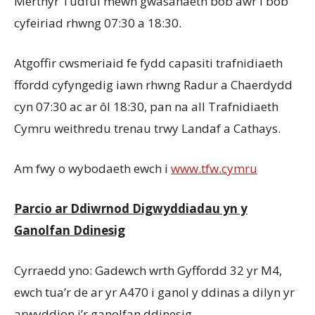
Merthyr Tudful mewn gwasanaeth bob awr i bob
cyfeiriad rhwng 07:30 a 18:30.
Atgoffir cwsmeriaid fe fydd capasiti trafnidiaeth
ffordd cyfyngedig iawn rhwng Radur a Chaerdydd
cyn 07:30 ac ar ôl 18:30, pan na all Trafnidiaeth
Cymru weithredu trenau trwy Landaf a Cathays.
Am fwy o wybodaeth ewch i
www.tfw.cymru
Parcio ar Ddiwrnod Digwyddiadau yn y
Ganolfan Ddinesig
Cyrraedd yno: Gadewch wrth Gyffordd 32 yr M4,
ewch tua’r de ar yr A470 i ganol y ddinas a dilyn yr
arwyddion i’r ganolfan ddinesig.