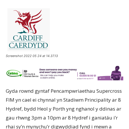
Screenshot 2022 05 24 at 14.37.13
Gyda rownd gyntaf Pencampwriaethau Supercross
FIM yn cael ei chynnal yn Stadiwm Principality ar 8
Hydref, bydd Heol y Porth yng nghanol y ddinas ar
gau rhwng 3pm a 10pm ar 8 Hydref i ganiatáu i’r
rhai sy’n mynychu’r digwyddiad fynd i mewn a