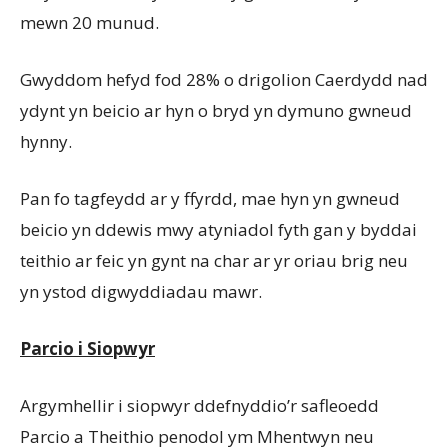
mewn 20 munud.
Gwyddom hefyd fod 28% o drigolion Caerdydd nad
ydynt yn beicio ar hyn o bryd yn dymuno gwneud
hynny.
Pan fo tagfeydd ar y ffyrdd, mae hyn yn gwneud
beicio yn ddewis mwy atyniadol fyth gan y byddai
teithio ar feic yn gynt na char ar yr oriau brig neu
yn ystod digwyddiadau mawr.
Parcio i Siopwyr
Argymhellir i siopwyr ddefnyddio’r safleoedd
Parcio a Theithio penodol ym Mhentwyn neu