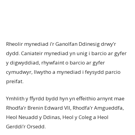
Rheolir mynediad i’r Ganolfan Ddinesig drwy’r
dydd. Caniateir mynediad yn unig i barcio ar gyfer
y digwyddiad, rhywfaint o barcio ar gyfer
cymudwyr, llwytho a mynediad i feysydd parcio
preifat.
Ymhlith y ffyrdd bydd hyn yn effeithio arnynt mae
Rhodfa’r Brenin Edward VII, Rhodfa’r Amgueddfa,
Heol Neuadd y Ddinas, Heol y Coleg a Heol
Gerddi’r Orsedd.