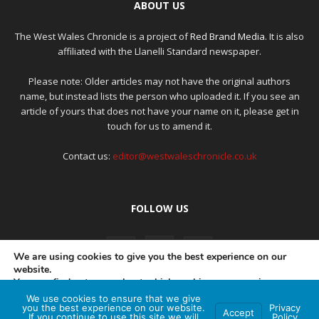
ABOUT US
The West Wales Chronicle is a project of
Red Brand Media
. It is also
affiliated with the Llanelli Standard newspaper.
Please note: Older articles may not have the original authors
name, but instead lists the person who uploaded it. If you see an
article of yours that does not have your name on it, please get in
touch for us to amend it.
Contact us:
editor@westwaleschronicle.co.uk
FOLLOW US
We are using cookies to give you the best experience on our
website.
You can find out more about which cookies we are using or
switch them off in
settings
.
We use cookies to ensure that we give
PRIVACY POLICY
COMPLAINTS POLICY
AI POLICY
you the best experience on our website.
Privacy
Accept
If you continue to use this site we will
Policy