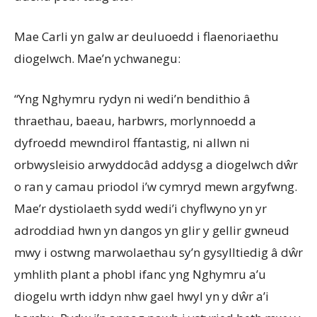
Mae Carli yn galw ar deuluoedd i flaenoriaethu
diogelwch. Mae’n ychwanegu:
“Yng Nghymru rydyn ni wedi’n bendithio â
thraethau, baeau, harbwrs, morlynnoedd a
dyfroedd mewndirol ffantastig, ni allwn ni
orbwysleisio arwyddocâd addysg a diogelwch dŵr
o ran y camau priodol i’w cymryd mewn argyfwng.
Mae’r dystiolaeth sydd wedi’i chyflwyno yn yr
adroddiad hwn yn dangos yn glir y gellir gwneud
mwy i ostwng marwolaethau sy’n gysylltiedig â dŵr
ymhlith plant a phobl ifanc yng Nghymru a’u
diogelu wrth iddyn nhw gael hwyl yn y dŵr a’i