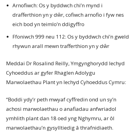
Arnofiwch: Os y byddwch chi’n mynd i
drafferthion yn y dŵr, cofiwch arnofio i fyw nes
eich bod yn teimlo’n ddigyffro
Ffoniwch 999 neu 112: Os y byddwch chi’n gweld
rhywun arall mewn trafferthion yn y dŵr
Meddai Dr Rosalind Reilly, Ymgynghorydd Iechyd
Cyhoeddus ar gyfer Rhaglen Adolygu
Marwolaethau Plant yn Iechyd Cyhoeddus Cymru:
“Boddi ydy’r peth mwyaf cyffredin ond un sy’n
achosi marwolaethau o anafiadau anfwriadol
ymhlith plant dan 18 oed yng Nghymru, ar ôl
marwolaethau’n gysylltiedig â thrafnidiaeth.