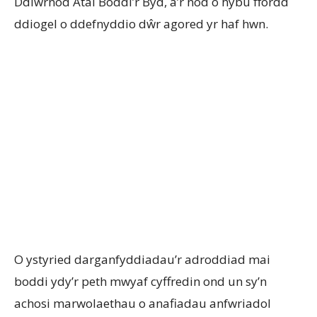
Ddiwrnod Atal Boddi’r Byd, â’r nod o hybu ffordd
ddiogel o ddefnyddio dŵr agored yr haf hwn.
O ystyried darganfyddiadau’r adroddiad mai
boddi ydy’r peth mwyaf cyffredin ond un sy’n
achosi marwolaethau o anafiadau anfwriadol