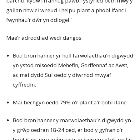
barchu. Rydw i’n annog pawb i ystyried beth mwy y
gallan nhw ei wneud i helpu plant a phobl ifanc i
fwynhau’r dŵr yn ddiogel.’
Mae’r adroddiad wedi dangos:
Bod bron hanner yr holl farwolaethau’n digwydd
yn ystod misoedd Mehefin, Gorffennaf ac Awst,
ac mai dydd Sul oedd y diwrnod mwyaf
cyffredin.
Mai bechgyn oedd 79% o’r plant a’r bobl ifanc.
Bod bron hanner y marwolaethau’n digwydd yn
y grŵp oedran 18-24 oed, er bod y gyfran o’r
bobl ifanc yn y grŵp oedran hwn yn cyfrif am lai