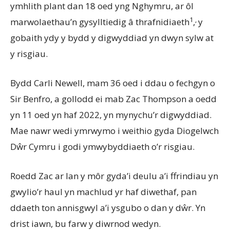
ymhlith plant dan 18 oed yng Nghymru, ar ôl
1
,
marwolaethau’n gysylltiedig â thrafnidiaeth
,
y
gobaith ydy y bydd y digwyddiad yn dwyn sylw at
y risgiau.
Bydd Carli Newell, mam 36 oed i ddau o fechgyn o
Sir Benfro, a gollodd ei mab Zac Thompson a oedd
yn 11 oed yn haf 2022, yn mynychu’r digwyddiad.
Mae nawr wedi ymrwymo i weithio gyda Diogelwch
Dŵr Cymru i godi ymwybyddiaeth o’r risgiau.
Roedd Zac ar lan y môr gyda’i deulu a’i ffrindiau yn
gwylio’r haul yn machlud yr haf diwethaf, pan
ddaeth ton annisgwyl a’i ysgubo o dan y dŵr. Yn
drist iawn, bu farw y diwrnod wedyn.