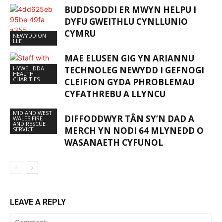
BUDDSODDI ER MWYN HELPU I
DYFU GWEITHLU CYNLLUNIO
CYMRU
NEWYDDION
LLE
MAE ELUSEN GIG YN ARIANNU
HYWEL DDA
TECHNOLEG NEWYDD I GEFNOGI
HEALTH
CHARITIES
CLEIFION GYDA PHROBLEMAU
CYFATHREBU A LLYNCU
MID AND WEST
DIFFODDWYR TÂN SY’N DAD A
WALES FIRE
AND RESCUE
MERCH YN NODI 64 MLYNEDD O
SERVICE
WASANAETH CYFUNOL
LEAVE A REPLY