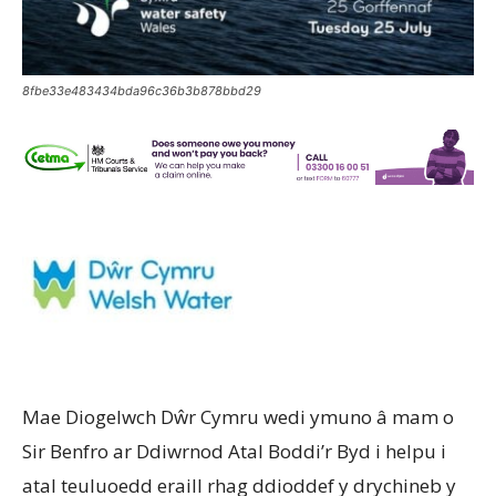
8fbe33e483434bda96c36b3b878bbd29
Mae Diogelwch Dŵr Cymru wedi ymuno â mam o
Sir Benfro ar Ddiwrnod Atal Boddi’r Byd i helpu i
atal teuluoedd eraill rhag ddioddef y drychineb y