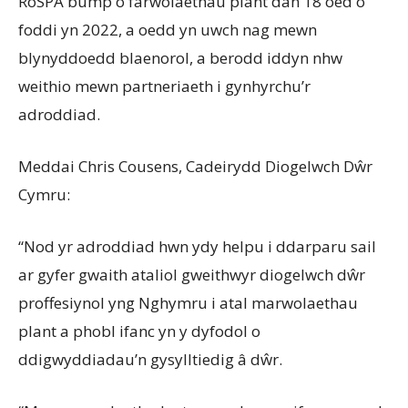
RoSPA bump o farwolaethau plant dan 18 oed o
foddi yn 2022, a oedd yn uwch nag mewn
blynyddoedd blaenorol, a berodd iddyn nhw
weithio mewn partneriaeth i gynhyrchu’r
adroddiad.
Meddai Chris Cousens, Cadeirydd Diogelwch Dŵr
Cymru:
“Nod yr adroddiad hwn ydy helpu i ddarparu sail
ar gyfer gwaith ataliol gweithwyr diogelwch dŵr
proffesiynol yng Nghymru i atal marwolaethau
plant a phobl ifanc yn y dyfodol o
ddigwyddiadau’n gysylltiedig â dŵr.