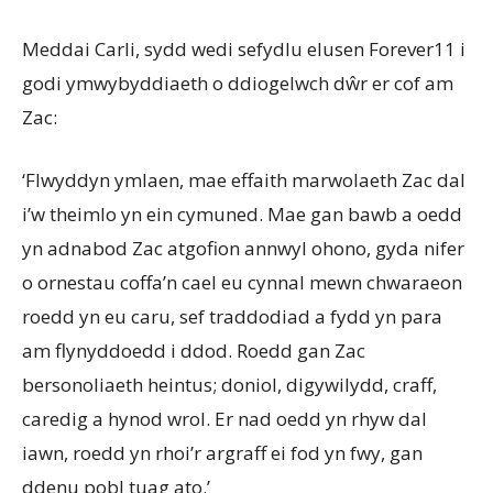
Meddai Carli, sydd wedi sefydlu elusen Forever11 i
godi ymwybyddiaeth o ddiogelwch dŵr er cof am
Zac:
‘Flwyddyn ymlaen, mae effaith marwolaeth Zac dal
i’w theimlo yn ein cymuned. Mae gan bawb a oedd
yn adnabod Zac atgofion annwyl ohono, gyda nifer
o ornestau coffa’n cael eu cynnal mewn chwaraeon
roedd yn eu caru, sef traddodiad a fydd yn para
am flynyddoedd i ddod. Roedd gan Zac
bersonoliaeth heintus; doniol, digywilydd, craff,
caredig a hynod wrol. Er nad oedd yn rhyw dal
iawn, roedd yn rhoi’r argraff ei fod yn fwy, gan
ddenu pobl tuag ato.’