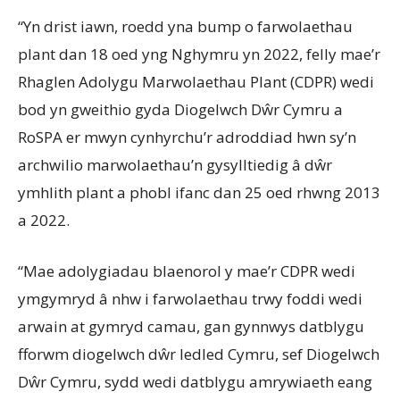
“Yn drist iawn, roedd yna bump o farwolaethau
plant dan 18 oed yng Nghymru yn 2022, felly mae’r
Rhaglen Adolygu Marwolaethau Plant (CDPR) wedi
bod yn gweithio gyda Diogelwch Dŵr Cymru a
RoSPA er mwyn cynhyrchu’r adroddiad hwn sy’n
archwilio marwolaethau’n gysylltiedig â dŵr
ymhlith plant a phobl ifanc dan 25 oed rhwng 2013
a 2022.
“Mae adolygiadau blaenorol y mae’r CDPR wedi
ymgymryd â nhw i farwolaethau trwy foddi wedi
arwain at gymryd camau, gan gynnwys datblygu
fforwm diogelwch dŵr ledled Cymru, sef Diogelwch
Dŵr Cymru, sydd wedi datblygu amrywiaeth eang