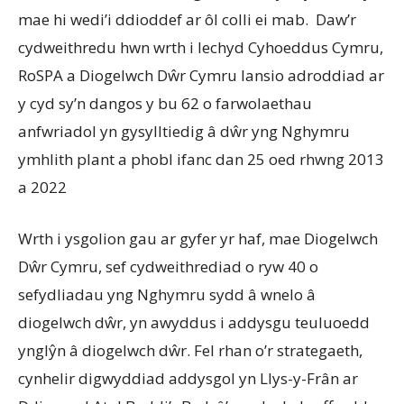
mae hi wedi’i ddioddef ar ôl colli ei mab. Daw’r
cydweithredu hwn wrth i Iechyd Cyhoeddus Cymru,
RoSPA a Diogelwch Dŵr Cymru lansio adroddiad ar
y cyd sy’n dangos y bu 62 o farwolaethau
anfwriadol yn gysylltiedig â dŵr yng Nghymru
ymhlith plant a phobl ifanc dan 25 oed rhwng 2013
a 2022
Wrth i ysgolion gau ar gyfer yr haf, mae Diogelwch
Dŵr Cymru, sef cydweithrediad o ryw 40 o
sefydliadau yng Nghymru sydd â wnelo â
diogelwch dŵr, yn awyddus i addysgu teuluoedd
ynglŷn â diogelwch dŵr. Fel rhan o’r strategaeth,
cynhelir digwyddiad addysgol yn Llys-y-Frân ar