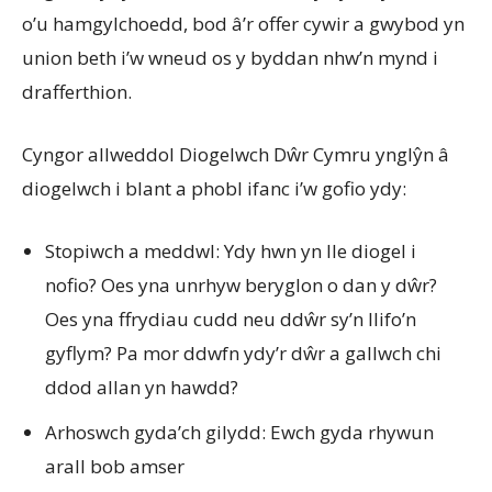
o’u hamgylchoedd, bod â’r offer cywir a gwybod yn
union beth i’w wneud os y byddan nhw’n mynd i
drafferthion.
Cyngor allweddol Diogelwch Dŵr Cymru ynglŷn â
diogelwch i blant a phobl ifanc i’w gofio ydy:
Stopiwch a meddwl: Ydy hwn yn lle diogel i
nofio? Oes yna unrhyw beryglon o dan y dŵr?
Oes yna ffrydiau cudd neu ddŵr sy’n llifo’n
gyflym? Pa mor ddwfn ydy’r dŵr a gallwch chi
ddod allan yn hawdd?
Arhoswch gyda’ch gilydd: Ewch gyda rhywun
arall bob amser