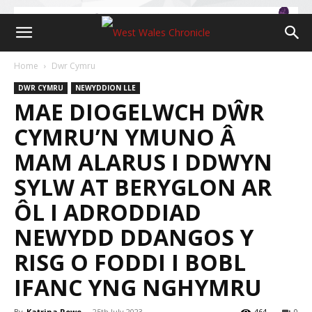
Home
Dwr Cymru
DWR CYMRU
NEWYDDION LLE
MAE DIOGELWCH DŴR
CYMRU’N YMUNO Â
MAM ALARUS I DDWYN
SYLW AT BERYGLON AR
ÔL I ADRODDIAD
NEWYDD DDANGOS Y
RISG O FODDI I BOBL
IFANC YNG NGHYMRU
By
Katrina Rowe
-
25th July 2023
464
0