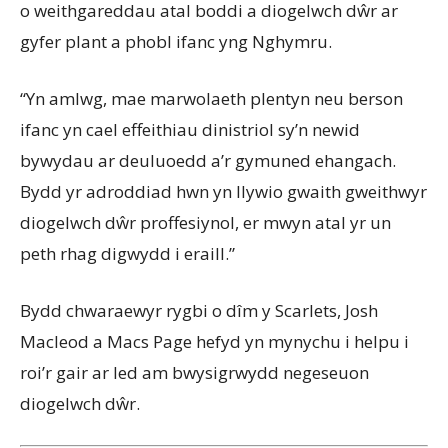
o weithgareddau atal boddi a diogelwch dŵr ar
gyfer plant a phobl ifanc yng Nghymru.
“Yn amlwg, mae marwolaeth plentyn neu berson
ifanc yn cael effeithiau dinistriol sy’n newid
bywydau ar deuluoedd a’r gymuned ehangach.
Bydd yr adroddiad hwn yn llywio gwaith gweithwyr
diogelwch dŵr proffesiynol, er mwyn atal yr un
peth rhag digwydd i eraill.”
Bydd chwaraewyr rygbi o dîm y Scarlets, Josh
Macleod a Macs Page hefyd yn mynychu i helpu i
roi’r gair ar led am bwysigrwydd negeseuon
diogelwch dŵr.