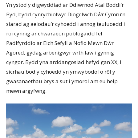
Yn ystod y digwyddiad ar Ddiwrnod Atal Boddi’r
Byd, bydd cynrychiolwyr Diogelwch Dŵr Cymru’n
siarad ag aelodau’r cyhoedd i annog teuluoedd i
roi cynnig ar chwaraeon poblogaidd fel
Padlfyrddio ar Eich Sefyll a Nofio Mewn Dŵr
Agored, gydag arbenigwyr wrth law i gynnig
cyngor. Bydd yna arddangosiad hefyd gan XX, i
sicrhau bod y cyhoedd yn ymwybodol o rôl y
gwasanaethau brys a sut i ymorol am eu help
mewn argyfwng.