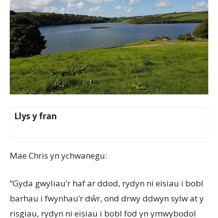
Llys y fran
Mae Chris yn ychwanegu:
“Gyda gwyliau’r haf ar ddod, rydyn ni eisiau i bobl
barhau i fwynhau’r dŵr, ond drwy ddwyn sylw at y
risgiau, rydyn ni eisiau i bobl fod yn ymwybodol