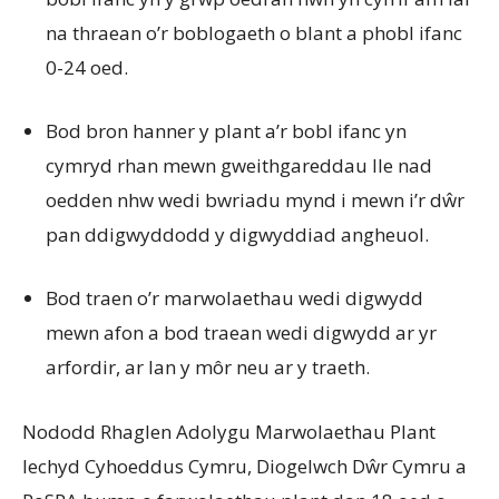
na thraean o’r boblogaeth o blant a phobl ifanc
0-24 oed.
Bod bron hanner y plant a’r bobl ifanc yn
cymryd rhan mewn gweithgareddau lle nad
oedden nhw wedi bwriadu mynd i mewn i’r dŵr
pan ddigwyddodd y digwyddiad angheuol.
Bod traen o’r marwolaethau wedi digwydd
mewn afon a bod traean wedi digwydd ar yr
arfordir, ar lan y môr neu ar y traeth.
Nododd Rhaglen Adolygu Marwolaethau Plant
Iechyd Cyhoeddus Cymru, Diogelwch Dŵr Cymru a