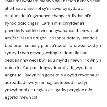
“Mae marwolaeth plentyn neu berson ifanc yn cael
effeithiau dinistriol sy’n newid bywydau ar
deuluoedd a’r gymuned ehangach. Rydyn ni’n
hynod ddiolchgar i Carli am ei chryfder a’i
phenderfynoldeb i wneud gwahaniaeth mewn cof
am Zac. Mae’n ddigon i’ch sobreiddio sylweddoli
bod bron hanner y plant a’r bobl ifanc wedi bod yn
cymryd rhan mewn gweithgareddau lle nad
oedden nhw wedi bwriadu mynd i mewn i’r dŵr, yn
union fel Zac pan ddigwyddodd y digwyddiad
angheuol. Rydyn ni’n gobeithio y bydd rhyddhau’r
adroddiad hwn yn annog teuluoedd i fod yn
ymwybodol o’r risgiau ac i gadw peryglon dŵr
agored mewn cof.