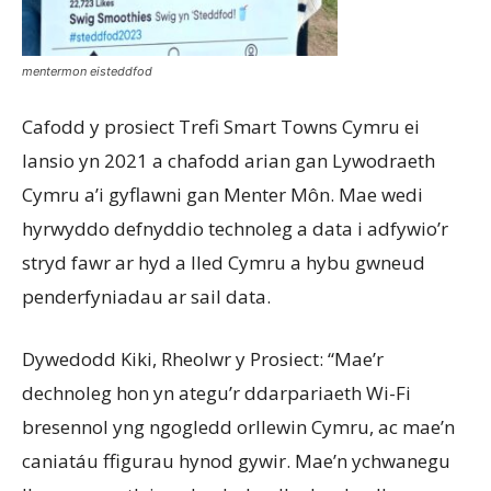
mentermon eisteddfod
Cafodd y prosiect Trefi Smart Towns Cymru ei
lansio yn 2021 a chafodd arian gan Lywodraeth
Cymru a’i gyflawni gan Menter Môn. Mae wedi
hyrwyddo defnyddio technoleg a data i adfywio’r
stryd fawr ar hyd a lled Cymru a hybu gwneud
penderfyniadau ar sail data.
Dywedodd Kiki, Rheolwr y Prosiect: “Mae’r
dechnoleg hon yn ategu’r ddarpariaeth Wi-Fi
bresennol yng ngogledd orllewin Cymru, ac mae’n
caniatáu ffigurau hynod gywir. Mae’n ychwanegu