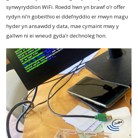
synwyryddion WiFi. Roedd hwn yn brawf o’r offer
rydyn ni’n gobeithio ei ddefnyddio er mwyn magu
hyder yn ansawdd y data, mae cymaint mwy y
gallwn ni ei wneud gyda’r dechnoleg hon.