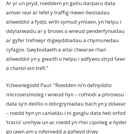
Ar yr un pryd, roeddem yn gallu darparu data
amser real ar lefel y traffig mewn lleoliadau
allweddol a fydd, wrth symud ymlaen, yn helpu i
ddylanwadu ar y broses o wneud penderfyniadau
ar gyfer trefnwyr digwyddiadau a chymunedau
cyfagos. Gwybodaeth a allai chwarae rhan
allweddol yn y gwaith o helpu i adfywio stryd fawr
a chanol ein trefi.”
Ychwanegodd Paul: “Roedden ni’n defnyddio
microseismoleg i wneud hyn – cofnodi a phrosesu
data sy’n deillio o ddirgryniadau bach yn y ddaear
– roedd hyn yn caniatáu i ni gasglu data heb orfod
‘tracio’ unrhyw un ac roedd yn rhoi cipolwg a hyder
go iawn am y niferoedd a gafwyd drwy