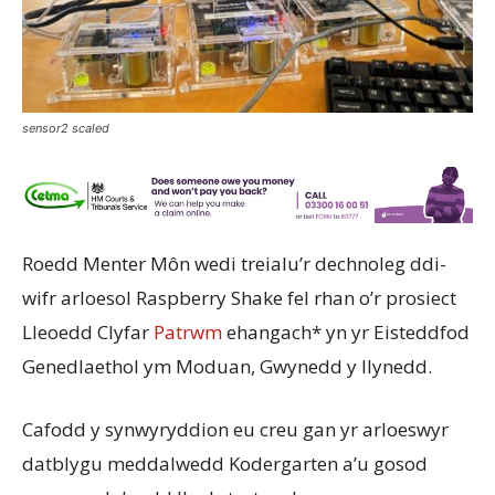
sensor2 scaled
Roedd Menter Môn wedi treialu’r dechnoleg ddi-
wifr arloesol Raspberry Shake fel rhan o’r prosiect
Lleoedd Clyfar
Patrwm
ehangach* yn yr Eisteddfod
Genedlaethol ym Moduan, Gwynedd y llynedd.
Cafodd y synwyryddion eu creu gan yr arloeswyr
datblygu meddalwedd Kodergarten a’u gosod