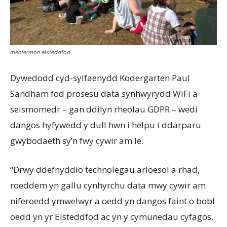
mentermon eisteddfod
Dywedodd cyd-sylfaenydd Kodergarten Paul
Sandham fod prosesu data synhwyrydd WiFi a
seismomedr – gan ddilyn rheolau GDPR – wedi
dangos hyfywedd y dull hwn i helpu i ddarparu
gwybodaeth sy’n fwy cywir am le.
“Drwy ddefnyddio technolegau arloesol a rhad,
roeddem yn gallu cynhyrchu data mwy cywir am
niferoedd ymwelwyr a oedd yn dangos faint o bobl
oedd yn yr Eisteddfod ac yn y cymunedau cyfagos.