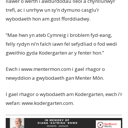
llawer o
werth i awdurdodau lleol a chynllunwyr
trefi, ac i unrhyw un sy’n dymuno casglu’r
wybodaeth hon am gost fforddiadwy.
“Mae hwn yn ateb Cymreig i broblem fyd-eang,
felly rydyn ni’n falch iawn fel sefydliad o fod wedi
gweithio gyda Kodergarten ar y fenter hon.”
Ewch i www.mentermon.com i gael rhagor o
newyddion a gwybodaeth gan Menter Môn.
I gael rhagor o wybodaeth am Kodergarten, ewch i’r
wefan: www.kodergarten.com.