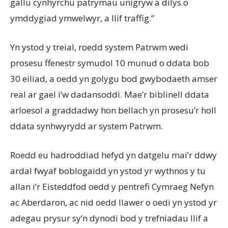
gallu cynhyrchu patrymau unigryw a dilys o
ymddygiad ymwelwyr, a llif traffig.”
Yn ystod y treial, roedd system Patrwm wedi
prosesu ffenestr symudol 10 munud o ddata bob
30 eiliad, a oedd yn golygu bod gwybodaeth amser
real ar gael i’w dadansoddi. Mae’r biblinell ddata
arloesol a graddadwy hon bellach yn prosesu’r holl
ddata synhwyrydd ar system Patrwm.
Roedd eu hadroddiad hefyd yn datgelu mai’r ddwy
ardal fwyaf boblogaidd yn ystod yr wythnos y tu
allan i’r Eisteddfod oedd y pentrefi Cymraeg Nefyn
ac Aberdaron, ac nid oedd llawer o oedi yn ystod yr
adegau prysur sy’n dynodi bod y trefniadau llif a