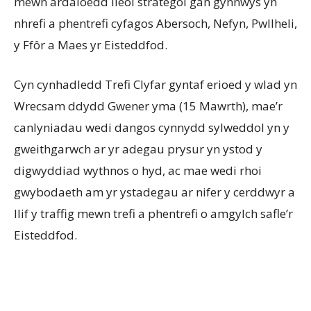
mewn ardaloedd lleol strategol gan gynnwys yn
nhrefi a phentrefi cyfagos Abersoch, Nefyn, Pwllheli,
y Ffôr a Maes yr Eisteddfod.
Cyn cynhadledd Trefi Clyfar gyntaf erioed y wlad yn
Wrecsam ddydd Gwener yma (15 Mawrth), mae’r
canlyniadau wedi dangos cynnydd sylweddol yn y
gweithgarwch ar yr adegau prysur yn ystod y
digwyddiad wythnos o hyd, ac mae wedi rhoi
gwybodaeth am yr ystadegau ar nifer y cerddwyr a
llif y traffig mewn trefi a phentrefi o amgylch safle’r
Eisteddfod.