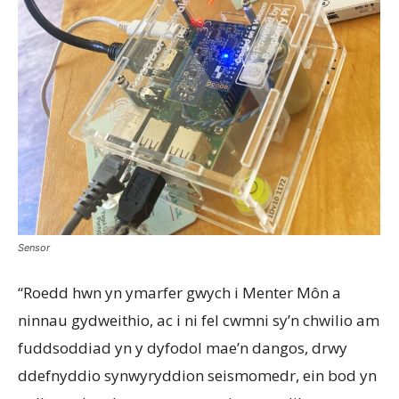
Sensor
“Roedd hwn yn ymarfer gwych i Menter Môn a
ninnau gydweithio, ac i ni fel cwmni sy’n chwilio am
fuddsoddiad yn y dyfodol mae’n dangos, drwy
ddefnyddio synwyryddion seismomedr, ein bod yn