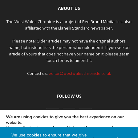
ABOUT US
The West Wales Chronicle is a project of
Red Brand Media
. It is also
affiliated with the Llanelli Standard newspaper.
Please note: Older articles may not have the original authors
name, but instead lists the person who uploaded it. If you see an
article of yours that does not have your name on it, please get in
touch for us to amend it.
Contact us:
editor@westwaleschronicle.co.uk
FOLLOW US
We are using cookies to give you the best experience on our
website.
You can find out more about which cookies we are using or
switch them off in
settings
.
We use cookies to ensure that we give
PRIVACY POLICY
COMPLAINTS POLICY
AI POLICY