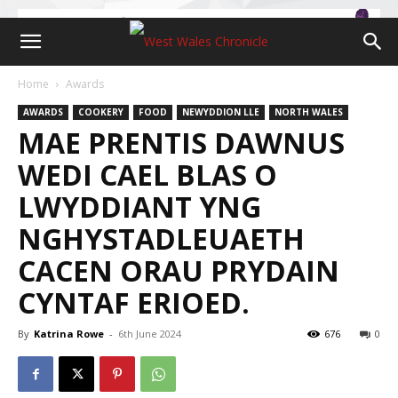
Home
Awards
AWARDS
COOKERY
FOOD
NEWYDDION LLE
NORTH WALES
MAE PRENTIS DAWNUS
WEDI CAEL BLAS O
LWYDDIANT YNG
NGHYSTADLEUAETH
CACEN ORAU PRYDAIN
CYNTAF ERIOED.
By
Katrina Rowe
-
6th June 2024
676
0