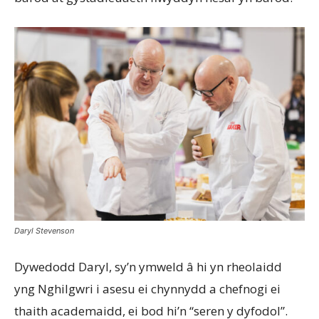
Daryl Stevenson
Dywedodd Daryl, sy’n ymweld â hi yn rheolaidd
yng Nghilgwri i asesu ei chynnydd a chefnogi ei
thaith academaidd, ei bod hi’n “seren y dyfodol”.