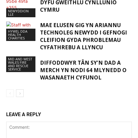
DYFU GWEITHLU CYNLLUNIO
CYMRU
NEWYDDION
LLE
MAE ELUSEN GIG YN ARIANNU
HYWEL DDA
TECHNOLEG NEWYDD I GEFNOGI
HEALTH
CHARITIES
CLEIFION GYDA PHROBLEMAU
CYFATHREBU A LLYNCU
MID AND WEST
DIFFODDWYR TÂN SY’N DAD A
WALES FIRE
AND RESCUE
MERCH YN NODI 64 MLYNEDD O
SERVICE
WASANAETH CYFUNOL
LEAVE A REPLY