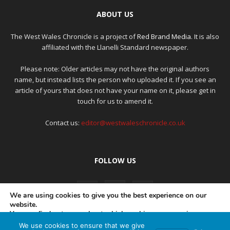
ABOUT US
The West Wales Chronicle is a project of
Red Brand Media
. It is also
affiliated with the Llanelli Standard newspaper.
Please note: Older articles may not have the original authors
name, but instead lists the person who uploaded it. If you see an
article of yours that does not have your name on it, please get in
touch for us to amend it.
Contact us:
editor@westwaleschronicle.co.uk
FOLLOW US
We are using cookies to give you the best experience on our
website.
You can find out more about which cookies we are using or
switch them off in
settings
.
We use cookies to ensure that we give
PRIVACY POLICY
COMPLAINTS POLICY
AI POLICY