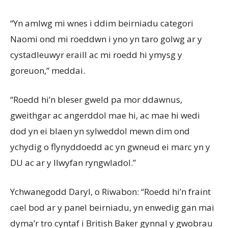
“Yn amlwg mi wnes i ddim beirniadu categori
Naomi ond mi roeddwn i yno yn taro golwg ar y
cystadleuwyr eraill ac mi roedd hi ymysg y
goreuon,” meddai.
“Roedd hi’n bleser gweld pa mor ddawnus,
gweithgar ac angerddol mae hi, ac mae hi wedi
dod yn ei blaen yn sylweddol mewn dim ond
ychydig o flynyddoedd ac yn gwneud ei marc yn y
DU ac ar y llwyfan ryngwladol.”
Ychwanegodd Daryl, o Riwabon: “Roedd hi’n fraint
cael bod ar y panel beirniadu, yn enwedig gan mai
dyma’r tro cyntaf i British Baker gynnal y gwobrau