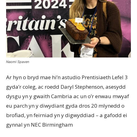
Naomi Spaven
Ar hyn o bryd mae hi’n astudio Prentisiaeth Lefel 3
gyda’r coleg, ac roedd Daryl Stephenson, asesydd
dysgu yn y gwaith Cambria ac un o’r enwau mwyaf
eu parch yn y diwydiant gyda dros 20 mlynedd o
brofiad, yn feirniad yn y digwyddiad – a gafodd ei
gynnal yn NEC Birmingham