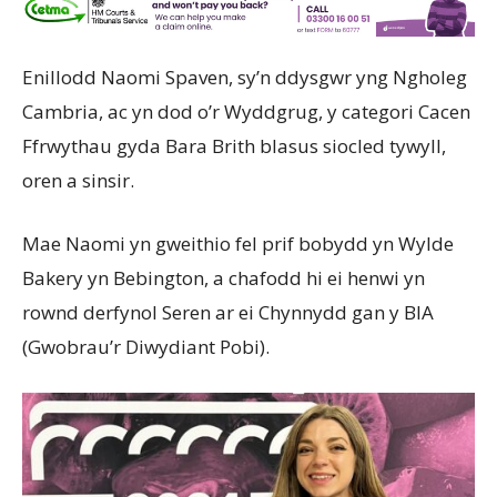
Enillodd Naomi Spaven, sy’n ddysgwr yng Ngholeg
Cambria, ac yn dod o’r Wyddgrug, y categori Cacen
Ffrwythau gyda Bara Brith blasus siocled tywyll,
oren a sinsir.
Mae Naomi yn gweithio fel prif bobydd yn Wylde
Bakery yn Bebington, a chafodd hi ei henwi yn
rownd derfynol Seren ar ei Chynnydd gan y BIA
(Gwobrau’r Diwydiant Pobi).