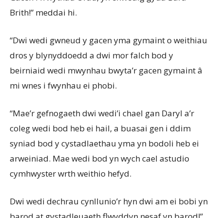
Brith!” meddai hi.
“Dwi wedi gwneud y gacen yma gymaint o weithiau
dros y blynyddoedd a dwi mor falch bod y
beirniaid wedi mwynhau bwyta’r gacen gymaint â
mi wnes i fwynhau ei phobi.
“Mae’r gefnogaeth dwi wedi’i chael gan Daryl a’r
coleg wedi bod heb ei hail, a buasai gen i ddim
syniad bod y cystadlaethau yma yn bodoli heb ei
arweiniad. Mae wedi bod yn wych cael astudio
cymhwyster wrth weithio hefyd.
Dwi wedi dechrau cynllunio’r hyn dwi am ei bobi yn
barod at gystadleuaeth flwyddyn nesaf yn barod!”