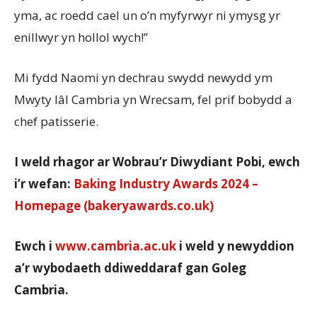
yma, ac roedd cael un o’n myfyrwyr ni ymysg yr
enillwyr yn hollol wych!”
Mi fydd Naomi yn dechrau swydd newydd ym
Mwyty Iâl Cambria yn Wrecsam, fel prif bobydd a
chef patisserie.
I weld
rhagor
ar
Wobrau’r
Diwydiant
Pobi
,
ewch
i’r
wefan
:
Baking Industry Awards 2024 –
Homepage (bakeryawards.co.uk)
Ewch
i
www.cambria.ac.uk
i
weld y
newyddion
a’r
wybodaeth
ddiweddaraf
gan
Goleg
Cambria.