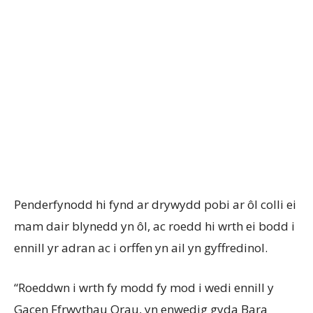
Penderfynodd hi fynd ar drywydd pobi ar ôl colli ei
mam dair blynedd yn ôl, ac roedd hi wrth ei bodd i
ennill yr adran ac i orffen yn ail yn gyffredinol.
“Roeddwn i wrth fy modd fy mod i wedi ennill y
Gacen Ffrwythau Orau, yn enwedig gyda Bara