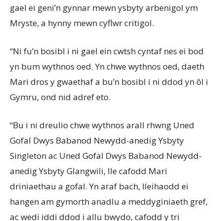
gael ei geni’n gynnar mewn ysbyty arbenigol ym
Mryste, a hynny mewn cyflwr critigol.
“Ni fu’n bosibl i ni gael ein cwtsh cyntaf nes ei bod
yn bum wythnos oed. Yn chwe wythnos oed, daeth
Mari dros y gwaethaf a bu’n bosibl i ni ddod yn ôl i
Gymru, ond nid adref eto.
“Bu i ni dreulio chwe wythnos arall rhwng Uned
Gofal Dwys Babanod Newydd-anedig Ysbyty
Singleton ac Uned Gofal Dwys Babanod Newydd-
anedig Ysbyty Glangwili, lle cafodd Mari
driniaethau a gofal. Yn araf bach, lleihaodd ei
hangen am gymorth anadlu a meddyginiaeth gref,
ac wedi iddi ddod i allu bwydo, cafodd y tri