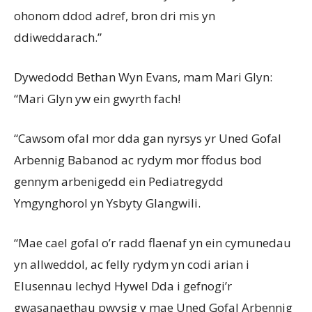
ohonom ddod adref, bron dri mis yn
ddiweddarach.”
Dywedodd Bethan Wyn Evans, mam Mari Glyn:
“Mari Glyn yw ein gwyrth fach!
“Cawsom ofal mor dda gan nyrsys yr Uned Gofal
Arbennig Babanod ac rydym mor ffodus bod
gennym arbenigedd ein Pediatregydd
Ymgynghorol yn Ysbyty Glangwili.
“Mae cael gofal o’r radd flaenaf yn ein cymunedau
yn allweddol, ac felly rydym yn codi arian i
Elusennau Iechyd Hywel Dda i gefnogi’r
gwasanaethau pwysig y mae Uned Gofal Arbennig