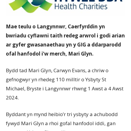
Mae teulu o Langynnwr, Caerfyrddin yn
bwriadu cyflawni taith redeg arwrol i godi arian
ar gyfer gwasanaethau yn y GIG a ddarparodd
ofal hanfodol i’w merch, Mari Glyn.
Bydd tad Mari Glyn, Carwyn Evans, a chriw o
gefnogwyr yn rhedeg 110 milltir o Ysbyty St
Michael, Bryste i Langynnwr rhwng 1 Awst a 4 Awst
2024.
Byddant yn mynd heibio’r tri ysbyty a achubodd
fywyd Mari Glyn a rhoi gofal hanfodol iddi, gan