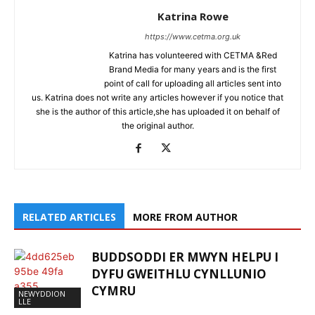
Katrina Rowe
https://www.cetma.org.uk
Katrina has volunteered with CETMA &Red
Brand Media for many years and is the first
point of call for uploading all articles sent into
us. Katrina does not write any articles however if you notice that
she is the author of this article,she has uploaded it on behalf of
the original author.
RELATED ARTICLES
MORE FROM AUTHOR
BUDDSODDI ER MWYN HELPU I
DYFU GWEITHLU CYNLLUNIO
CYMRU
NEWYDDION
LLE