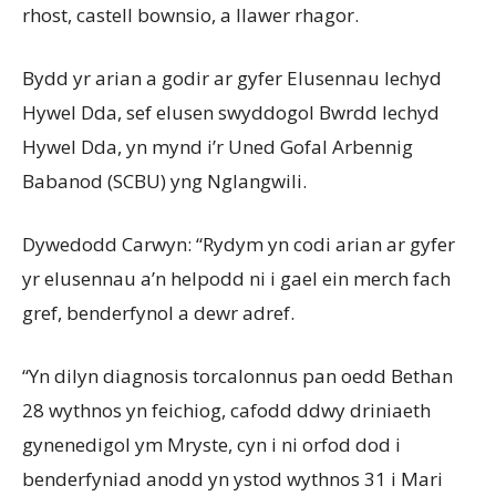
rhost, castell bownsio, a llawer rhagor.
Bydd yr arian a godir ar gyfer Elusennau Iechyd
Hywel Dda, sef elusen swyddogol Bwrdd Iechyd
Hywel Dda, yn mynd i’r Uned Gofal Arbennig
Babanod (SCBU) yng Nglangwili.
Dywedodd Carwyn: “Rydym yn codi arian ar gyfer
yr elusennau a’n helpodd ni i gael ein merch fach
gref, benderfynol a dewr adref.
“Yn dilyn diagnosis torcalonnus pan oedd Bethan
28 wythnos yn feichiog, cafodd ddwy driniaeth
gynenedigol ym Mryste, cyn i ni orfod dod i
benderfyniad anodd yn ystod wythnos 31 i Mari