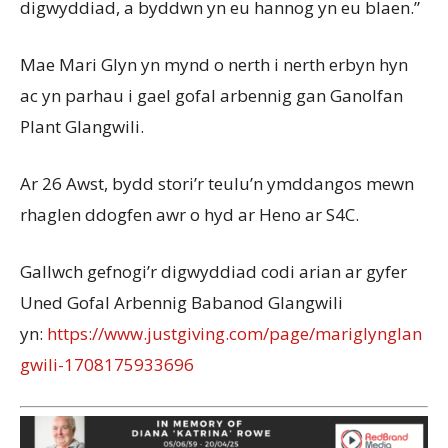
digwyddiad, a byddwn yn eu hannog yn eu blaen.”
Mae Mari Glyn yn mynd o nerth i nerth erbyn hyn
ac yn parhau i gael gofal arbennig gan Ganolfan
Plant Glangwili.
Ar 26 Awst, bydd stori’r teulu’n ymddangos mewn
rhaglen ddogfen awr o hyd ar Heno ar S4C.
Gallwch gefnogi’r digwyddiad codi arian ar gyfer
Uned Gofal Arbennig Babanod Glangwili
yn:
https://www.justgiving.com/page/mariglynglan
gwili-1708175933696