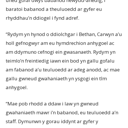
uned gofal dwys babanod newydd-anedig, i
baratoi babanod a theuluoedd ar gyfer eu
rhyddhau’n ddiogel i fynd adref.
“Rydym yn hynod o ddiolchgar i Bethan, Carwyn a’u
holl gefnogwyr am eu hymdrechion anhygoel ac
am ddymuno cefnogi ein gwasanaeth. Rydym yn
teimlo’n freintiedig iawn ein bod yn gallu gofalu
am fabanod a’u teuluoedd ar adeg anodd, ac mae
gallu gwneud gwahaniaeth yn ysgogi ein tîm
anhygoel.
“Mae pob rhodd a ddaw i law yn gwneud
gwahaniaeth mawr i’n babanod, eu teuluoedd a’n
staff. Dymunwn y gorau iddynt ar gyfer y