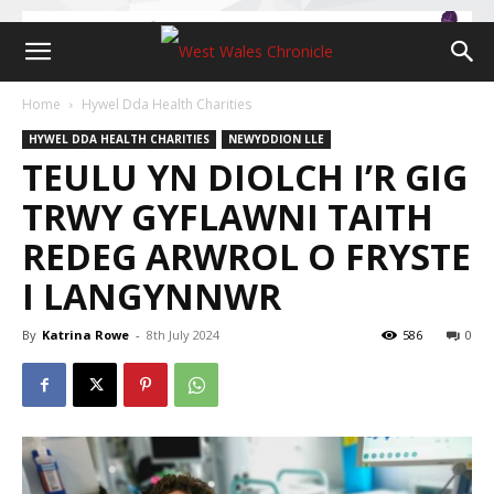
Home
Hywel Dda Health Charities
HYWEL DDA HEALTH CHARITIES
NEWYDDION LLE
TEULU YN DIOLCH I’R GIG
TRWY GYFLAWNI TAITH
REDEG ARWROL O FRYSTE
I LANGYNNWR
By
Katrina Rowe
-
8th July 2024
586
0