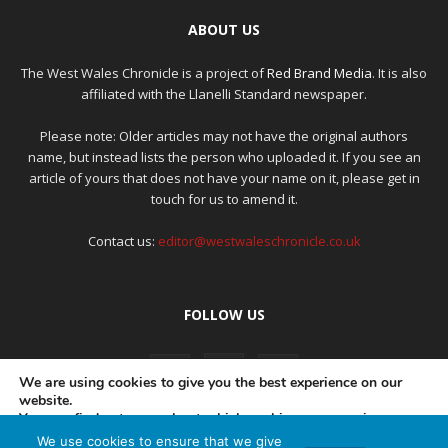
ABOUT US
The West Wales Chronicle is a project of
Red Brand Media
. It is also
affiliated with the Llanelli Standard newspaper.
Please note: Older articles may not have the original authors
name, but instead lists the person who uploaded it. If you see an
article of yours that does not have your name on it, please get in
touch for us to amend it.
Contact us:
editor@westwaleschronicle.co.uk
FOLLOW US
We are using cookies to give you the best experience on our
website.
You can find out more about which cookies we are using or
switch them off in
settings
.
We use cookies to ensure that we give
PRIVACY POLICY
COMPLAINTS POLICY
AI POLICY