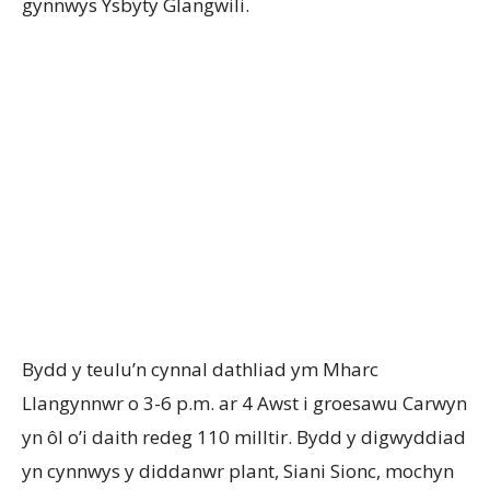
gynnwys Ysbyty Glangwili.
Bydd y teulu’n cynnal dathliad ym Mharc
Llangynnwr o 3-6 p.m. ar 4 Awst i groesawu Carwyn
yn ôl o’i daith redeg 110 milltir. Bydd y digwyddiad
yn cynnwys y diddanwr plant, Siani Sionc, mochyn