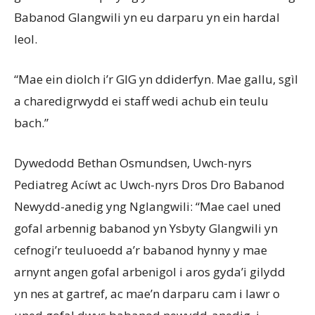
Babanod Glangwili yn eu darparu yn ein hardal
leol.
“Mae ein diolch i’r GIG yn ddiderfyn. Mae gallu, sgìl
a charedigrwydd ei staff wedi achub ein teulu
bach.”
Dywedodd Bethan Osmundsen, Uwch-nyrs
Pediatreg Acíwt ac Uwch-nyrs Dros Dro Babanod
Newydd-anedig yng Nglangwili: “Mae cael uned
gofal arbennig babanod yn Ysbyty Glangwili yn
cefnogi’r teuluoedd a’r babanod hynny y mae
arnynt angen gofal arbenigol i aros gyda’i gilydd
yn nes at gartref, ac mae’n darparu cam i lawr o