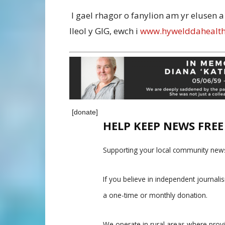
I gael rhagor o fanylion am yr elusen a 
lleol y GIG, ewch i
www.hywelddahealthc
[donate]
HELP KEEP NEWS FRE
Supporting your local community news
If you believe in independent journal
a one-time or monthly donation.
We operate in rural areas where prov