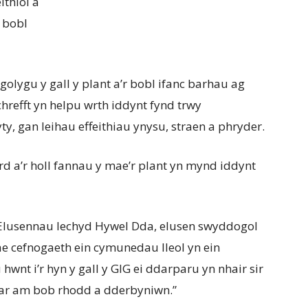
ithiol a
 bobl
golygu y gall y plant a’r bobl ifanc barhau ag
refft yn helpu wrth iddynt fynd trwy
y, gan leihau effeithiau ynysu, straen a phryder.
d a’r holl fannau y mae’r plant yn mynd iddynt
Elusennau Iechyd Hywel Dda, elusen swyddogol
e cefnogaeth ein cymunedau lleol yn ein
wnt i’r hyn y gall y GIG ei ddarparu yn nhair sir
ar am bob rhodd a dderbyniwn.”