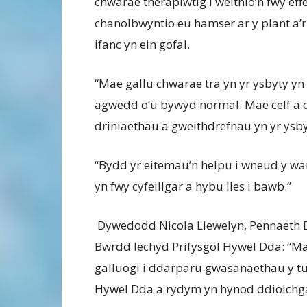
chwarae therapiwtig i weithio’n fwy effe
chanolbwyntio eu hamser ar y plant a’r
ifanc yn ein gofal.
“Mae gallu chwarae tra yn yr ysbyty yn 
agwedd o’u bywyd normal. Mae celf a ch
driniaethau a gweithdrefnau yn yr ysbyt
“Bydd yr eitemau’n helpu i wneud y war
yn fwy cyfeillgar a hybu lles i bawb.”
Dywedodd Nicola Llewelyn, Pennaeth 
Bwrdd Iechyd Prifysgol Hywel Dda: “Ma
galluogi i ddarparu gwasanaethau y tu h
Hywel Dda a rydym yn hynod ddiolchg