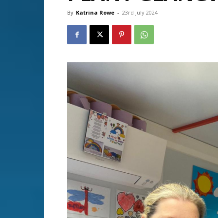
By
Katrina Rowe
-
23rd July 2024