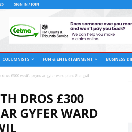
26
SIGN IN / JOIN
COLUMNISTS
FUN & ENTERTAINMENT
BUSINESS D
 dros £300 wedi’u prynu ar gyfer ward plant Glangwil
TH DROS £300
 AR GYFER WARD
WIL