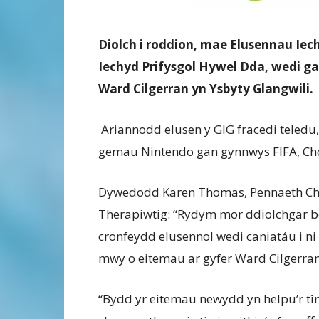
Diolch i roddion, mae Elusennau Ie
Iechyd Prifysgol Hywel Dda, wedi ga
Ward Cilgerran yn Ysbyty Glangwili.
Ariannodd elusen y GIG fracedi teledu,
gemau Nintendo gan gynnwys FIFA, Ch
Dywedodd Karen Thomas, Pennaeth C
Therapiwtig: “Rydym mor ddiolchgar 
cronfeydd elusennol wedi caniatáu i ni
mwy o eitemau ar gyfer Ward Cilgerran
“Bydd yr eitemau newydd yn helpu’r t