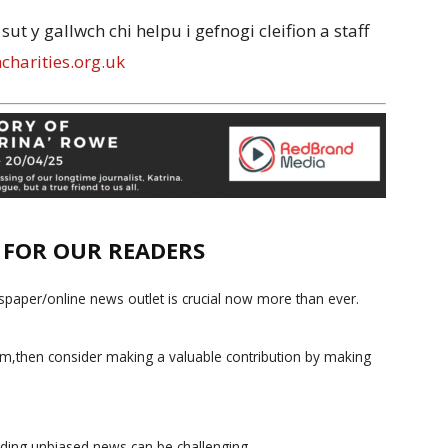
sut y gallwch chi helpu i gefnogi cleifion a staff
harities.org.uk
E FOR OUR READERS
paper/online news outlet is crucial now more than ever.
ism,then consider making a valuable contribution by making
iding unbiased news can be challenging.