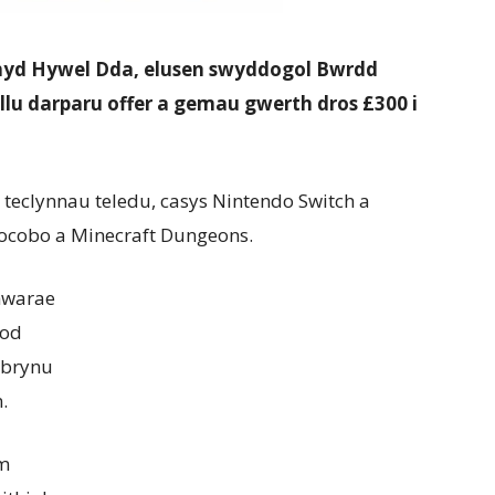
chyd Hywel Dda, elusen swyddogol Bwrdd
llu darparu offer a gemau gwerth dros £300 i
 teclynnau teledu, casys Nintendo Switch a
ocobo a Minecraft Dungeons.
hwarae
bod
 brynu
.
îm