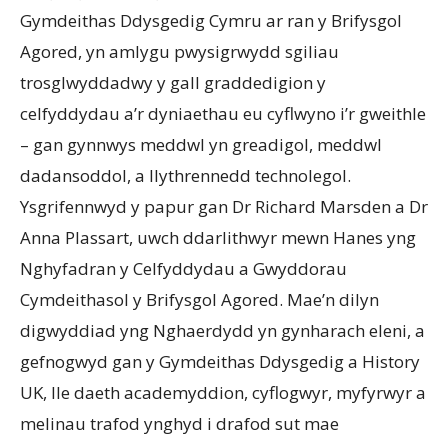
Gymdeithas Ddysgedig Cymru ar ran y Brifysgol
Agored, yn amlygu pwysigrwydd sgiliau
trosglwyddadwy y gall graddedigion y
celfyddydau a’r dyniaethau eu cyflwyno i’r gweithle
– gan gynnwys meddwl yn greadigol, meddwl
dadansoddol, a llythrennedd technolegol.
Ysgrifennwyd y papur gan Dr Richard Marsden a Dr
Anna Plassart, uwch ddarlithwyr mewn Hanes yng
Nghyfadran y Celfyddydau a Gwyddorau
Cymdeithasol y Brifysgol Agored. Mae’n dilyn
digwyddiad yng Nghaerdydd yn gynharach eleni, a
gefnogwyd gan y Gymdeithas Ddysgedig a History
UK, lle daeth academyddion, cyflogwyr, myfyrwyr a
melinau trafod ynghyd i drafod sut mae