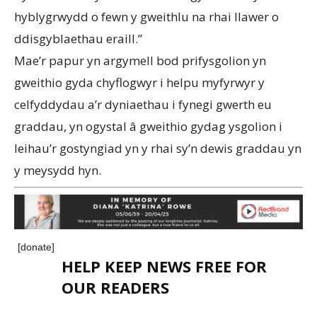
hyblygrwydd o fewn y gweithlu na rhai llawer o
ddisgyblaethau eraill.”
Mae’r papur yn argymell bod prifysgolion yn
gweithio gyda chyflogwyr i helpu myfyrwyr y
celfyddydau a’r dyniaethau i fynegi gwerth eu
graddau, yn ogystal â gweithio gydag ysgolion i
leihau’r gostyngiad yn y rhai sy’n dewis graddau yn
y meysydd hyn.
[donate]
HELP KEEP NEWS FREE FOR
OUR READERS