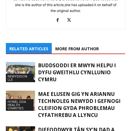
she is the author of this article,she has uploaded it on behalf of
the original author.
RELATED ARTICLES
MORE FROM AUTHOR
BUDDSODDI ER MWYN HELPU I
DYFU GWEITHLU CYNLLUNIO
NEWYDDION
CYMRU
LLE
MAE ELUSEN GIG YN ARIANNU
TECHNOLEG NEWYDD I GEFNOGI
HYWEL DDA
HEALTH
CLEIFION GYDA PHROBLEMAU
CHARITIES
CYFATHREBU A LLYNCU
DIFFODDWYR TÂN SY’N DAD A