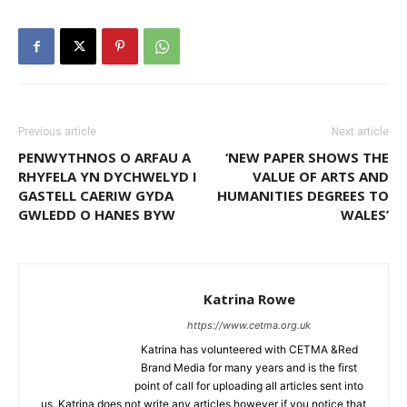
Previous article
Next article
PENWYTHNOS O ARFAU A
‘NEW PAPER SHOWS THE
RHYFELA YN DYCHWELYD I
VALUE OF ARTS AND
GASTELL CAERIW GYDA
HUMANITIES DEGREES TO
GWLEDD O HANES BYW
WALES’
Katrina Rowe
https://www.cetma.org.uk
Katrina has volunteered with CETMA &Red
Brand Media for many years and is the first
point of call for uploading all articles sent into
us. Katrina does not write any articles however if you notice that