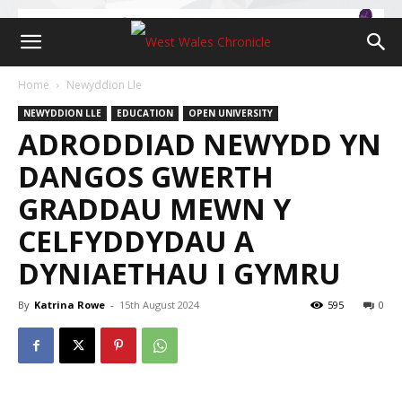
Home
Newyddion Lle
NEWYDDION LLE
EDUCATION
OPEN UNIVERSITY
ADRODDIAD NEWYDD YN
DANGOS GWERTH
GRADDAU MEWN Y
CELFYDDYDAU A
DYNIAETHAU I GYMRU
By
Katrina Rowe
-
15th August 2024
595
0