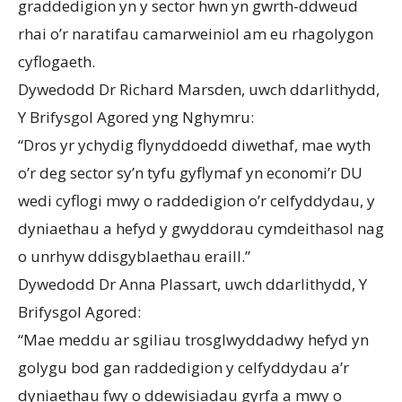
graddedigion yn y sector hwn yn gwrth-ddweud
rhai o’r naratifau camarweiniol am eu rhagolygon
cyflogaeth.
Dywedodd Dr Richard Marsden, uwch ddarlithydd,
Y Brifysgol Agored yng Nghymru:
“Dros yr ychydig flynyddoedd diwethaf, mae wyth
o’r deg sector sy’n tyfu gyflymaf yn economi’r DU
wedi cyflogi mwy o raddedigion o’r celfyddydau, y
dyniaethau a hefyd y gwyddorau cymdeithasol nag
o unrhyw ddisgyblaethau eraill.”
Dywedodd Dr Anna Plassart, uwch ddarlithydd, Y
Brifysgol Agored:
“Mae meddu ar sgiliau trosglwyddadwy hefyd yn
golygu bod gan raddedigion y celfyddydau a’r
dyniaethau fwy o ddewisiadau gyrfa a mwy o