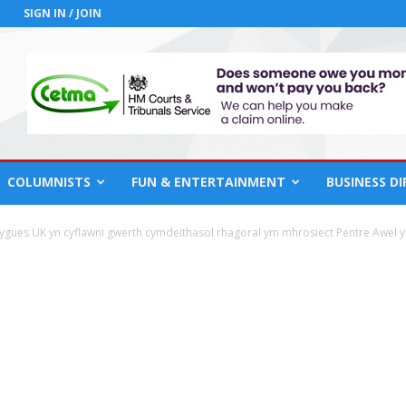
SIGN IN / JOIN
COLUMNISTS
FUN & ENTERTAINMENT
BUSINESS D
gues UK yn cyflawni gwerth cymdeithasol rhagoral ym mhrosiect Pentre Awel yn