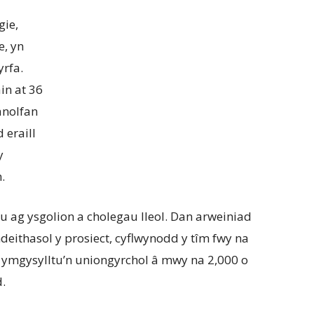
gie,
e, yn
yrfa.
in at 36
anolfan
 eraill
y
.
ag ysgolion a cholegau lleol. Dan arweiniad
eithasol y prosiect, cyflwynodd y tîm fwy na
 ymgysylltu’n uniongyrchol â mwy na 2,000 o
d.