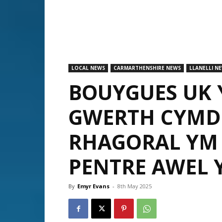
LOCAL NEWS
CARMARTHENSHIRE NEWS
LLANELLI N
BOUYGUES UK 
GWERTH CYMD
RHAGORAL YM
PENTRE AWEL 
By
Emyr Evans
-
8th May 2025