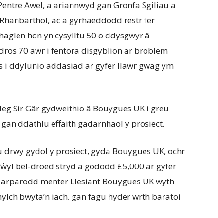
Pentre Awel, a ariannwyd gan Gronfa Sgiliau a
 Rhanbarthol, ac a gyrhaeddodd restr fer
glen hon yn cysylltu 50 o ddysgwyr â
dros 70 awr i fentora disgyblion ar broblem
s i ddylunio addasiad ar gyfer llawr gwag ym
leg Sir Gâr gydweithio â Bouygues UK i greu
 gan ddathlu effaith gadarnhaol y prosiect.
 drwy gydol y prosiect, gyda Bouygues UK, ochr
 gŵyl bêl-droed stryd a gododd £5,000 ar gyfer
 darparodd menter Llesiant Bouygues UK wyth
ylch bwyta’n iach, gan fagu hyder wrth baratoi