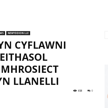
EWS
NEWYDDION LLE
YN CYFLAWNI
EITHASOL
 MHROSIECT
YN LLANELLI
658
0