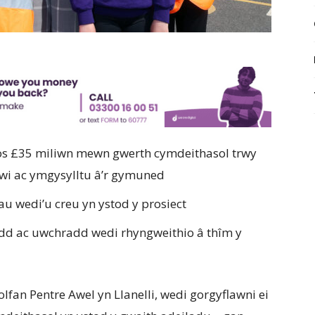
os £35 miliwn mewn gwerth cymdeithasol trwy
nwi ac ymgysylltu â’r gymuned
au wedi’u creu yn ystod y prosiect
add ac uwchradd wedi rhyngweithio â thîm y
fan Pentre Awel yn Llanelli, wedi gorgyflawni ei