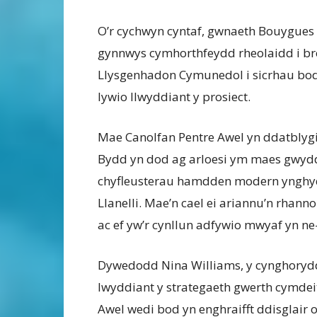
O’r cychwyn cyntaf, gwnaeth Bouygues
gynnwys cymhorthfeydd rheolaidd i bre
Llysgenhadon Cymunedol i sicrhau bod 
lywio llwyddiant y prosiect.
Mae Canolfan Pentre Awel yn ddatblygi
Bydd yn dod ag arloesi ym maes gwydd
chyfleusterau hamdden modern ynghyd a
Llanelli. Mae’n cael ei ariannu’n rhan
ac ef yw’r cynllun adfywio mwyaf yn ne
Dywedodd Nina Williams, y cynghoryd
lwyddiant y strategaeth gwerth cymde
Awel wedi bod yn enghraifft ddisglair 