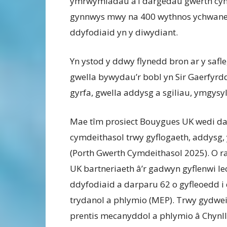
ymrwymiadau a’i dargedau gwerth cymd
gynnwys mwy na 400 wythnos ychwaneg
ddyfodiaid yn y diwydiant.
Yn ystod y ddwy flynedd bron ar y saf
gwella bywydau’r bobl yn Sir Gaerfyrd
gyrfa, gwella addysg a sgiliau, ymgysyl
Mae tîm prosiect Bouygues UK wedi d
cymdeithasol trwy gyflogaeth, addysg,
(Porth Gwerth Cymdeithasol 2025). O ra
UK bartneriaeth â’r gadwyn gyflenwi le
ddyfodiaid a darparu 62 o gyfleoedd i
trydanol a phlymio (MEP). Trwy gydwei
prentis mecanyddol a phlymio â Chynllu