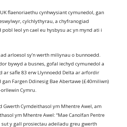
 UK flaenoriaethu cynhwysiant cymunedol, gan
swylwyr, cylchlythyrau, a chyfranogiad
pobl leol yn cael eu hysbysu ac yn mynd ati i
ad arloesol sy’n werth miliynau o bunnoedd.
or bywyd a busnes, gofal iechyd cymunedol a
r safle 83 erw Llynnoedd Delta ar arfordir
nol gan Fargen Ddinesig Bae Abertawe (£40miliwn)
-orllewin Cymru.
d Gwerth Cymdeithasol ym Mhentre Awel, am
ithasol ym Mhentre Awel: “Mae Canolfan Pentre
o sut y gall prosiectau adeiladu greu gwerth