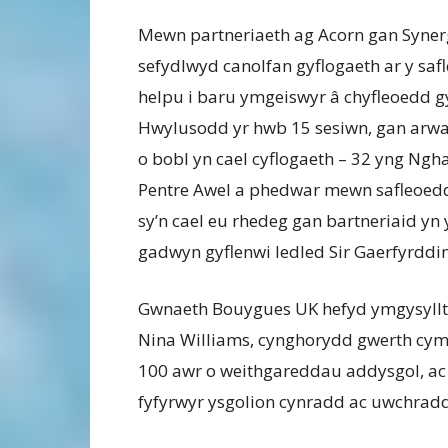
Mewn partneriaeth ag Acorn gan Syner
sefydlwyd canolfan gyflogaeth ar y safl
helpu i baru ymgeiswyr â chyfleoedd g
Hwylusodd yr hwb 15 sesiwn, gan arwa
o bobl yn cael cyflogaeth – 32 yng Ngh
Pentre Awel a phedwar mewn safleoedd
sy’n cael eu rhedeg gan bartneriaid yn 
gadwyn gyflenwi ledled Sir Gaerfyrddin
Gwnaeth Bouygues UK hefyd ymgysylltu 
Nina Williams, cynghorydd gwerth cymd
100 awr o weithgareddau addysgol, ac
fyfyrwyr ysgolion cynradd ac uwchrad