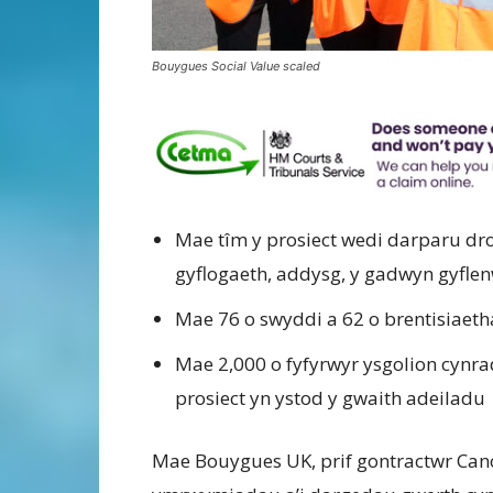
Bouygues Social Value scaled
Mae tîm y prosiect wedi darparu dr
gyflogaeth, addysg, y gadwyn gyfle
Mae 76 o swyddi a 62 o brentisiaeth
Mae 2,000 o fyfyrwyr ysgolion cynr
prosiect yn ystod y gwaith adeiladu
Mae Bouygues UK, prif gontractwr Canol