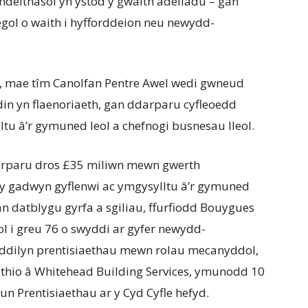
eithasol yn ystod y gwaith adeiladu – gan
ol o waith i hyfforddeion neu newydd-
le, mae tîm Canolfan Pentre Awel wedi gwneud
din yn flaenoriaeth, gan ddarparu cyfleoedd
ltu â’r gymuned leol a chefnogi busnesau lleol.
arparu dros £35 miliwn mewn gwerth
 y gadwyn gyflenwi ac ymgysylltu â’r gymuned
n datblygu gyrfa a sgiliau, ffurfiodd Bouygues
ol i greu 76 o swyddi ar gyfer newydd-
 ddilyn prentisiaethau mewn rolau mecanyddol,
thio â Whitehead Building Services, ymunodd 10
n Prentisiaethau ar y Cyd Cyfle hefyd.