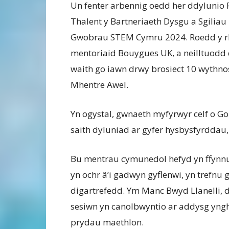
Un fenter arbennig oedd her ddylunio 
Thalent y Bartneriaeth Dysgu a Sgiliau
Gwobrau STEM Cymru 2024. Roedd y rha
mentoriaid Bouygues UK, a neilltuodd 
waith go iawn drwy brosiect 10 wythno
Mhentre Awel.
Yn ogystal, gwnaeth myfyrwyr celf o Go
saith dyluniad ar gyfer hysbysfyrddau,
Bu mentrau cymunedol hefyd yn ffynnu
yn ochr â’i gadwyn gyflenwi, yn trefnu
digartrefedd. Ym Manc Bwyd Llanelli,
sesiwn yn canolbwyntio ar addysg yngh
prydau maethlon.