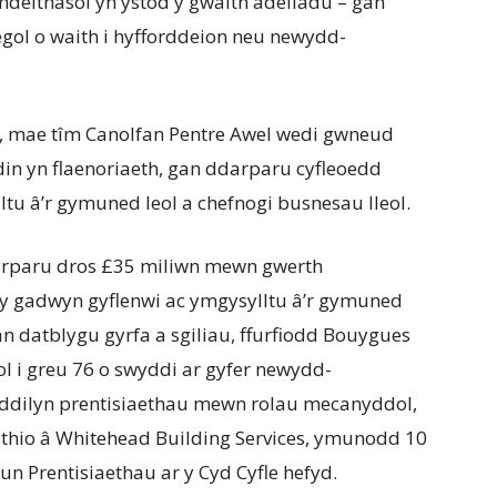
eithasol yn ystod y gwaith adeiladu – gan
ol o waith i hyfforddeion neu newydd-
le, mae tîm Canolfan Pentre Awel wedi gwneud
din yn flaenoriaeth, gan ddarparu cyfleoedd
ltu â’r gymuned leol a chefnogi busnesau lleol.
arparu dros £35 miliwn mewn gwerth
 y gadwyn gyflenwi ac ymgysylltu â’r gymuned
n datblygu gyrfa a sgiliau, ffurfiodd Bouygues
ol i greu 76 o swyddi ar gyfer newydd-
 ddilyn prentisiaethau mewn rolau mecanyddol,
thio â Whitehead Building Services, ymunodd 10
n Prentisiaethau ar y Cyd Cyfle hefyd.