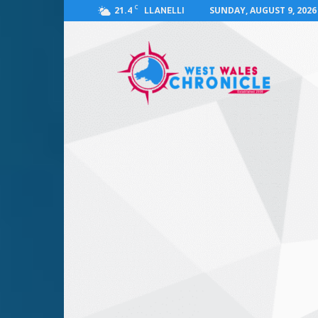
C
21.4
SUNDAY, AUGUST 9, 2026
LLANELLI
West
Wales
Chronicle
:
News
for
Llanelli,
Carmarthenshire,
Pembrokeshire,
Ceredigion,
Swansea
and
Beyond