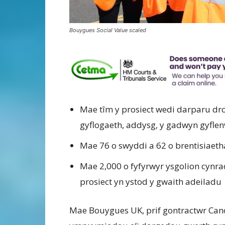
Bouygues Social Value scaled
Mae tîm y prosiect wedi darparu dr
gyflogaeth, addysg, y gadwyn gyfle
Mae 76 o swyddi a 62 o brentisiaeth
Mae 2,000 o fyfyrwyr ysgolion cynr
prosiect yn ystod y gwaith adeiladu
Mae Bouygues UK, prif gontractwr Canol