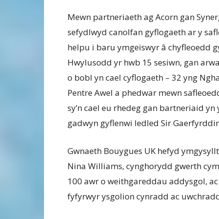
Mewn partneriaeth ag Acorn gan Syner
sefydlwyd canolfan gyflogaeth ar y safl
helpu i baru ymgeiswyr â chyfleoedd g
Hwylusodd yr hwb 15 sesiwn, gan arwa
o bobl yn cael cyflogaeth – 32 yng Ngh
Pentre Awel a phedwar mewn safleoedd
sy’n cael eu rhedeg gan bartneriaid yn 
gadwyn gyflenwi ledled Sir Gaerfyrddin
Gwnaeth Bouygues UK hefyd ymgysylltu 
Nina Williams, cynghorydd gwerth cymd
100 awr o weithgareddau addysgol, ac
fyfyrwyr ysgolion cynradd ac uwchrad