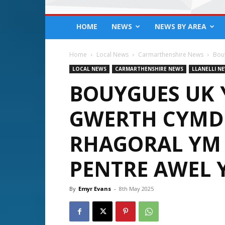
HOME
NEWS
NEWS BY AREA
Home
Local News
Carmarthenshire News
Bouy
LOCAL NEWS
CARMARTHENSHIRE NEWS
LLANELLI N
BOUYGUES UK 
GWERTH CYMD
RHAGORAL YM
PENTRE AWEL 
By
Emyr Evans
-
8th May 2025