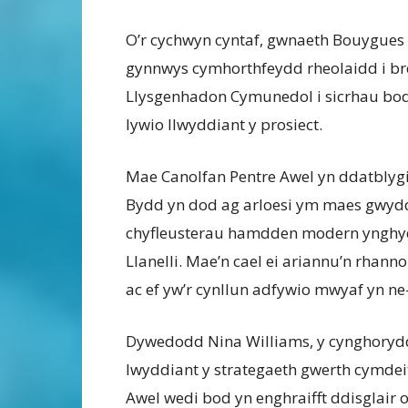
O’r cychwyn cyntaf, gwnaeth Bouygues
gynnwys cymhorthfeydd rheolaidd i bre
Llysgenhadon Cymunedol i sicrhau bod 
lywio llwyddiant y prosiect.
Mae Canolfan Pentre Awel yn ddatblygi
Bydd yn dod ag arloesi ym maes gwydd
chyfleusterau hamdden modern ynghyd a
Llanelli. Mae’n cael ei ariannu’n rhan
ac ef yw’r cynllun adfywio mwyaf yn ne
Dywedodd Nina Williams, y cynghoryd
lwyddiant y strategaeth gwerth cymde
Awel wedi bod yn enghraifft ddisglair 