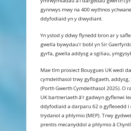
ymrwymiadau a’i dargedau gwerth cymd
gynnwys mwy na 400 wythnos ychwaneg
ddyfodiaid yn y diwydiant.
Yn ystod y ddwy flynedd bron ar y saf
gwella bywydau’r bobl yn Sir Gaerfyrd
gyrfa, gwella addysg a sgiliau, ymgysyl
Mae tîm prosiect Bouygues UK wedi d
cymdeithasol trwy gyflogaeth, addysg,
(Porth Gwerth Cymdeithasol 2025). O ra
UK bartneriaeth â’r gadwyn gyflenwi le
ddyfodiaid a darparu 62 o gyfleoedd i
trydanol a phlymio (MEP). Trwy gydwei
prentis mecanyddol a phlymio â Chynllu