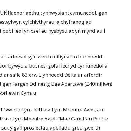
 UK flaenoriaethu cynhwysiant cymunedol, gan
swylwyr, cylchlythyrau, a chyfranogiad
pobl leol yn cael eu hysbysu ac yn mynd ati i
ad arloesol sy’n werth miliynau o bunnoedd.
or bywyd a busnes, gofal iechyd cymunedol a
r safle 83 erw Llynnoedd Delta ar arfordir
nol gan Fargen Ddinesig Bae Abertawe (£40miliwn)
-orllewin Cymru.
d Gwerth Cymdeithasol ym Mhentre Awel, am
ithasol ym Mhentre Awel: “Mae Canolfan Pentre
o sut y gall prosiectau adeiladu greu gwerth