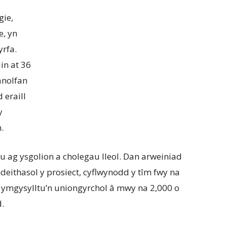
gie,
e, yn
yrfa.
in at 36
anolfan
 eraill
y
.
ag ysgolion a cholegau lleol. Dan arweiniad
eithasol y prosiect, cyflwynodd y tîm fwy na
 ymgysylltu’n uniongyrchol â mwy na 2,000 o
d.