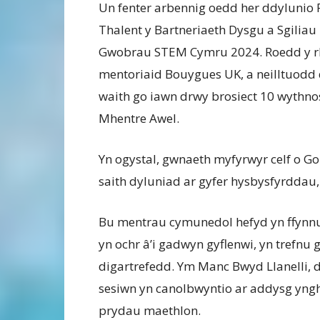
Un fenter arbennig oedd her ddylunio 
Thalent y Bartneriaeth Dysgu a Sgiliau
Gwobrau STEM Cymru 2024. Roedd y rha
mentoriaid Bouygues UK, a neilltuodd 
waith go iawn drwy brosiect 10 wythno
Mhentre Awel.
Yn ogystal, gwnaeth myfyrwyr celf o Go
saith dyluniad ar gyfer hysbysfyrddau,
Bu mentrau cymunedol hefyd yn ffynnu
yn ochr â’i gadwyn gyflenwi, yn trefnu
digartrefedd. Ym Manc Bwyd Llanelli,
sesiwn yn canolbwyntio ar addysg yngh
prydau maethlon.