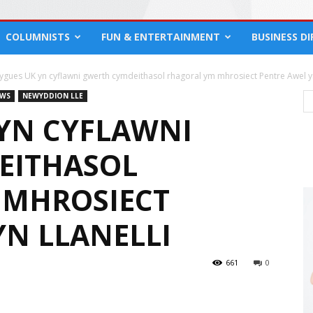
COLUMNISTS
FUN & ENTERTAINMENT
BUSINESS D
gues UK yn cyflawni gwerth cymdeithasol rhagoral ym mhrosiect Pentre Awel yn
EWS
NEWYDDION LLE
YN CYFLAWNI
EITHASOL
 MHROSIECT
YN LLANELLI
661
0