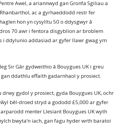
Pentre Awel, a ariannwyd gan Gronfa Sgiliau a
 Rhanbarthol, ac a gyrhaeddodd restr fer
glen hon yn cysylltu 50 o ddysgwyr â
dros 70 awr i fentora disgyblion ar broblem
s i ddylunio addasiad ar gyfer llawr gwag ym
leg Sir Gâr gydweithio â Bouygues UK i greu
 gan ddathlu effaith gadarnhaol y prosiect.
 drwy gydol y prosiect, gyda Bouygues UK, ochr
 gŵyl bêl-droed stryd a gododd £5,000 ar gyfer
 darparodd menter Llesiant Bouygues UK wyth
ylch bwyta’n iach, gan fagu hyder wrth baratoi