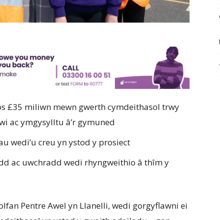
os £35 miliwn mewn gwerth cymdeithasol trwy
nwi ac ymgysylltu â’r gymuned
au wedi’u creu yn ystod y prosiect
add ac uwchradd wedi rhyngweithio â thîm y
fan Pentre Awel yn Llanelli, wedi gorgyflawni ei