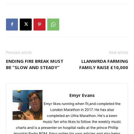
Previous article
Next article
ENDING FIRE BREAK MUST
LLANWRDA FARMING
BE “SLOW AND STEADY”
FAMILY RAISE £10,000
Emyr Evans
Emyr likes running when fit,and completed the
London Marathon in 2017. He has also
completed an Ultra Marathon. He's a keen
music fan who likes to follow the weekly music
charts and is a presenter on hospital radio at the prince Phillip
Hospital Radio BGM. Emyr writes his own articles and also helps