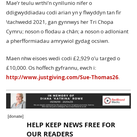
Mae’r teulu wrthi’n cynllunio nifer o
ddigwyddiadau codi arian yn y flwyddyn tan fir
\tachwedd 2021, gan gynnwys her Tri Chopa
Cymru; noson o flodau a chân; a noson o adloniant
a pherfformiadau amrywiol gydag ocsiwn.
Maen nhw eisoes wedi codi £2,929 o’u targed o
£10,000. Os hoffech gyfrannu, ewch i:
http://www.justgiving.com/Sue-Thomas26
.
[donate]
HELP KEEP NEWS FREE FOR
OUR READERS