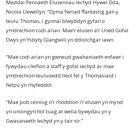
Meddai Pennaeth Elusennau Iechyd Hywel Dda,
Nicola Llewellyn: “Dyma fwriad ffantastig gan y
teulu Thomas, i gynnal blwyddyn gyfan o
ymdrechion codi arian. Mae’r elusen a’r Uned Gofal
Dwys yn Ysbyty Glangwili yn ddiolchgar iawn.
“Mae codi arian yn gwneud gwahaniaeth enfawr i
fywydau cleifion a staff y gofal iechyd ac mae
ymdrechion teuluoedd lleol fel y Thomasiaid i
helpu yn rhyfeddol.
“Mae pob ceiniog o’r rhoddion i’r elusen yn mynd
yn uniongyrchol tuag at wella bywydau yn y
Gwasanaeth Iechyd yn y tair sir.”