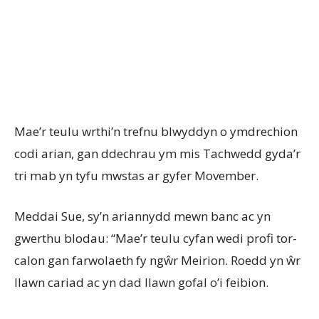
Mae’r teulu wrthi’n trefnu blwyddyn o ymdrechion
codi arian, gan ddechrau ym mis Tachwedd gyda’r
tri mab yn tyfu mwstas ar gyfer Movember.
Meddai Sue, sy’n ariannydd mewn banc ac yn
gwerthu blodau: “Mae’r teulu cyfan wedi profi tor-
calon gan farwolaeth fy ngŵr Meirion. Roedd yn ŵr
llawn cariad ac yn dad llawn gofal o’i feibion.