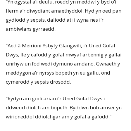
“Yn ogystal a’i deulu, roedd yn meddwl y byd o’i
fferm a’r diwydiant amaethyddol. Hyd yn oed pan
gydiodd y sepsis, daliodd ati i wyna nes i’r
ambiwlans gyrraedd.
“Aed â Meirioni Ysbyty Glangwili, i’r Uned Gofal
Dwys, lle y cafodd y gofal mwyaf arbennig y gallai
unrhyw un fod wedi dymuno amdano. Gwnaeth y
meddygon a’r nyrsys bopeth yn eu gallu, ond
cymerodd y sepsis drosodd.
“Rydyn am godi arian i’r Uned Gofal Dwys i
ddweud diolch am bopeth. Byddwn bob amser yn
wirioneddol ddiolchgar am y gofal a gafodd.”