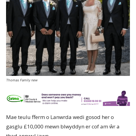
Thomas Family new
Mae teulu fferm o Lanwrda wedi gosod her o
gasglu £10,000 mewn blwyddyn er cof am ŵr a
thad annwyl iawn.