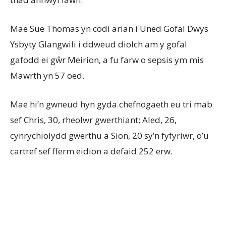
Mae Sue Thomas yn codi arian i Uned Gofal Dwys
Ysbyty Glangwili i ddweud diolch am y gofal
gafodd ei gŵr Meirion, a fu farw o sepsis ym mis
Mawrth yn 57 oed.
Mae hi’n gwneud hyn gyda chefnogaeth eu tri mab
sef Chris, 30, rheolwr gwerthiant; Aled, 26,
cynrychiolydd gwerthu a Sion, 20 sy’n fyfyriwr, o’u
cartref sef fferm eidion a defaid 252 erw.