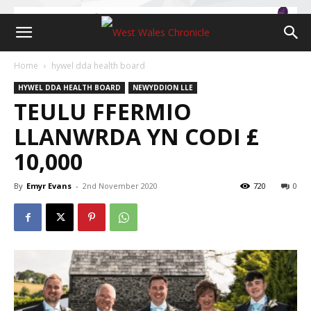
Home
hywel dda health board
HYWEL DDA HEALTH BOARD
NEWYDDION LLE
TEULU FFERMIO
LLANWRDA YN CODI £
10,000
By
Emyr Evans
-
2nd November 2020
720
0