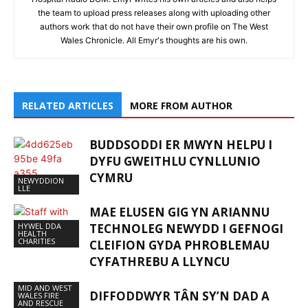
the team to upload press releases along with uploading other
authors work that do not have their own profile on The West
Wales Chronicle. All Emyr's thoughts are his own.
RELATED ARTICLES
MORE FROM AUTHOR
BUDDSODDI ER MWYN HELPU I
DYFU GWEITHLU CYNLLUNIO
CYMRU
NEWYDDION
LLE
MAE ELUSEN GIG YN ARIANNU
HYWEL DDA
TECHNOLEG NEWYDD I GEFNOGI
HEALTH
CHARITIES
CLEIFION GYDA PHROBLEMAU
CYFATHREBU A LLYNCU
MID AND WEST
DIFFODDWYR TÂN SY’N DAD A
WALES FIRE
AND RESCUE