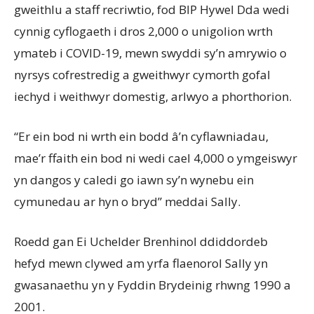
gweithlu a staff recriwtio, fod BIP Hywel Dda wedi
cynnig cyflogaeth i dros 2,000 o unigolion wrth
ymateb i COVID-19, mewn swyddi sy’n amrywio o
nyrsys cofrestredig a gweithwyr cymorth gofal
iechyd i weithwyr domestig, arlwyo a phorthorion.
“Er ein bod ni wrth ein bodd â’n cyflawniadau,
mae’r ffaith ein bod ni wedi cael 4,000 o ymgeiswyr
yn dangos y caledi go iawn sy’n wynebu ein
cymunedau ar hyn o bryd” meddai Sally.
Roedd gan Ei Uchelder Brenhinol ddiddordeb
hefyd mewn clywed am yrfa flaenorol Sally yn
gwasanaethu yn y Fyddin Brydeinig rhwng 1990 a
2001.