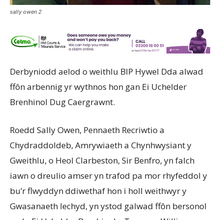
sally owen 2
Derbyniodd aelod o weithlu BIP Hywel Dda alwad
ffôn arbennig yr wythnos hon gan Ei Uchelder
Brenhinol Dug Caergrawnt.
Roedd Sally Owen, Pennaeth Recriwtio a
Chydraddoldeb, Amrywiaeth a Chynhwysiant y
Gweithlu, o Heol Clarbeston, Sir Benfro, yn falch
iawn o dreulio amser yn trafod pa mor rhyfeddol y
bu’r flwyddyn ddiwethaf hon i holl weithwyr y
Gwasanaeth Iechyd, yn ystod galwad ffôn bersonol