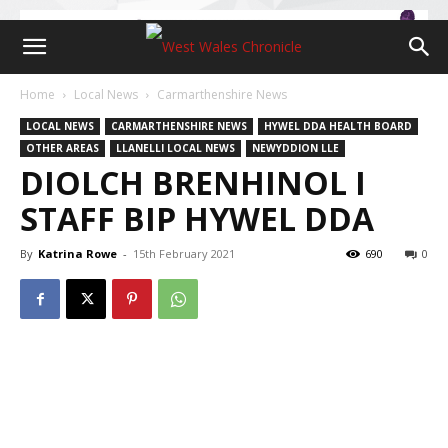
Home
Local News
Carmarthenshire News
LOCAL NEWS
CARMARTHENSHIRE NEWS
HYWEL DDA HEALTH BOARD
OTHER AREAS
LLANELLI LOCAL NEWS
NEWYDDION LLE
DIOLCH BRENHINOL I
STAFF BIP HYWEL DDA
By
Katrina Rowe
-
15th February 2021
690
0