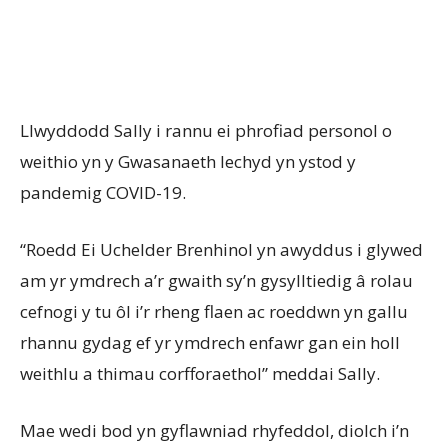
Llwyddodd Sally i rannu ei phrofiad personol o
weithio yn y Gwasanaeth Iechyd yn ystod y
pandemig COVID-19.
“Roedd Ei Uchelder Brenhinol yn awyddus i glywed
am yr ymdrech a’r gwaith sy’n gysylltiedig â rolau
cefnogi y tu ôl i’r rheng flaen ac roeddwn yn gallu
rhannu gydag ef yr ymdrech enfawr gan ein holl
weithlu a thimau corfforaethol” meddai Sally.
Mae wedi bod yn gyflawniad rhyfeddol, diolch i’n