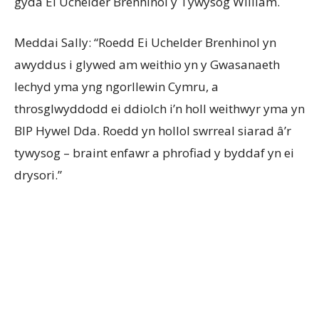
gyda Ei Uchelder Brenhinol y Tywysog William.
Meddai Sally: “Roedd Ei Uchelder Brenhinol yn
awyddus i glywed am weithio yn y Gwasanaeth
Iechyd yma yng ngorllewin Cymru, a
throsglwyddodd ei ddiolch i’n holl weithwyr yma yn
BIP Hywel Dda. Roedd yn hollol swrreal siarad â’r
tywysog – braint enfawr a phrofiad y byddaf yn ei
drysori.”