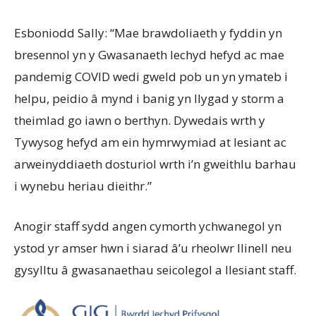
Esboniodd Sally: “Mae brawdoliaeth y fyddin yn
bresennol yn y Gwasanaeth Iechyd hefyd ac mae
pandemig COVID wedi gweld pob un yn ymateb i
helpu, peidio â mynd i banig yn llygad y storm a
theimlad go iawn o berthyn. Dywedais wrth y
Tywysog hefyd am ein hymrwymiad at lesiant ac
arweinyddiaeth dosturiol wrth i’n gweithlu barhau
i wynebu heriau dieithr.”
Anogir staff sydd angen cymorth ychwanegol yn
ystod yr amser hwn i siarad â’u rheolwr llinell neu
gysylltu â gwasanaethau seicolegol a llesiant staff.