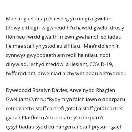
Mae ar gael ar ap (Saesneg yn unig) a gwefan
(ddwyieithog) i’w gwneud hi’n hawdd gweld, dros y
ffôn neu fwrdd gwaith, mewn gwahanol leoliadau
lle mae staff yn ystod eu sifftiau. Mae’r dolenni’n
cynnwys gwybodaeth am reoli heintiau, nodi
dirywiad, iechyd meddwl a llesiant, COVID-19,
hyfforddiant, arweiniad a chysylltiadau defnyddiol.
Dywedodd Rosalyn Davies, Arweinydd Rhaglen
Gwelliant Cymru: “Rydym yn falch iawn o ddarparu
cefnogaeth i staff cartrefi gofal a staff gofal cartref
gyda’r Platfform Adnoddau sy’n darparu’r
cysylltiadau sydd eu hangen ar staff prysur i gael