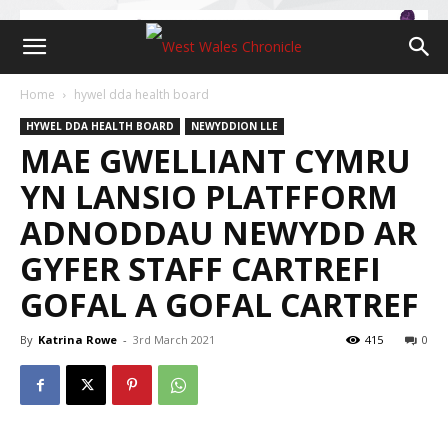
Home
hywel dda health board
HYWEL DDA HEALTH BOARD
NEWYDDION LLE
MAE GWELLIANT CYMRU
YN LANSIO PLATFFORM
ADNODDAU NEWYDD AR
GYFER STAFF CARTREFI
GOFAL A GOFAL CARTREF
By
Katrina Rowe
-
3rd March 2021
415
0