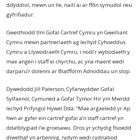
ddyddiol, mewn un lle, naill ai ar ffôn symudol neu
gyfrifiadur.
Gweithiodd tîm Gofal Cartref Cymru yn Gwelliant
Cymru mewn partneriaeth ag Iechyd Cyhoeddus
Cymru a Llywodraeth Cymru, i nodi’r wybodaeth y
mae angen i staff ei chyrchu, ac yna maent wedi
darparu’r dolenni ar Blatfform Adnoddau un stop.
Dywedodd Jill Paterson, Cyfarwyddwr Gofal
Sylfaenol, Cymuned a Gofal Tymor Hir ym Mwrdd
Iechyd Prifysgol Hywel Dda: “Mae argaeledd yr Ap
hwn ar gyfer ein cartref gofal a’n staff cartref yn
ddatblygiad i’w groesawu. Dros yr ychydig fisoedd
diwethaf yn arbennig, rydym wedi cydnabod