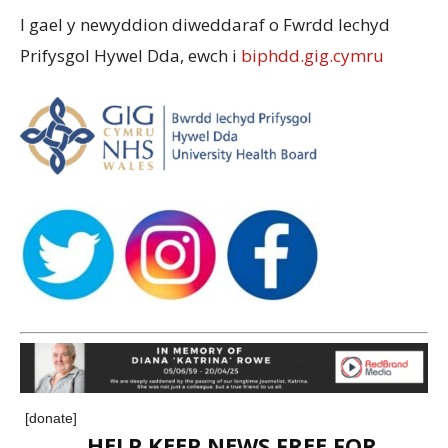
I gael y newyddion diweddaraf o Fwrdd Iechyd
Prifysgol Hywel Dda, ewch i
biphdd.gig.cymru
[donate]
HELP KEEP NEWS FREE FOR