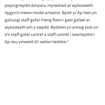
pwysigrwydd darparu mynediad at wybodaeth
hygyrch mewn modd amserol. Bydd yr Ap hwn yn
galluogi staff gofal rheng flaen i gael gafael ar
wybodaeth am y swydd. Byddwn yn annog pob un
o’n staff gofal cartref a staff cartref i lawrlwytho’r
Ap neu ymweld â’r wefan heddiw.”