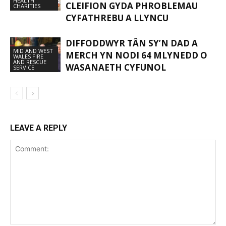
HEALTH
CLEIFION GYDA PHROBLEMAU
CHARITIES
CYFATHREBU A LLYNCU
DIFFODDWYR TÂN SY’N DAD A
MID AND WEST
MERCH YN NODI 64 MLYNEDD O
WALES FIRE
AND RESCUE
WASANAETH CYFUNOL
SERVICE
LEAVE A REPLY