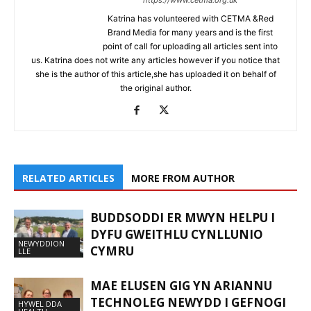
Katrina has volunteered with CETMA &Red
Brand Media for many years and is the first
point of call for uploading all articles sent into
us. Katrina does not write any articles however if you notice that
she is the author of this article,she has uploaded it on behalf of
the original author.
RELATED ARTICLES
MORE FROM AUTHOR
BUDDSODDI ER MWYN HELPU I
DYFU GWEITHLU CYNLLUNIO
NEWYDDION
CYMRU
LLE
MAE ELUSEN GIG YN ARIANNU
TECHNOLEG NEWYDD I GEFNOGI
HYWEL DDA