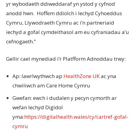
yr wybodaeth ddiweddaraf yn ystod y cyfnod
anodd hwn. Hoffem ddiolch i Iechyd Cyhoeddus
Cymru, Llywodraeth Cymru ac i’n partneriaid
iechyd a gofal cymdeithasol am eu cyfraniadau a’u
cefnogaeth.”
Gellir cael mynediad i’r Platfform Adnoddau trwy:
Ap: lawrlwythwch ap
HealthZone UK
ac yna
chwiliwch am Care Home Cymru
Gwefan: ewch i dudalen y pecyn cymorth ar
wefan Iechyd Digidol
yma:
https://digitalhealth.wales/cy/cartref-gofal-
cymru