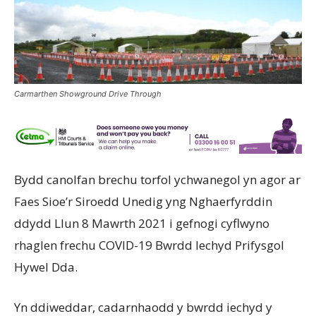
Carmarthen Showground Drive Through
Bydd canolfan brechu torfol ychwanegol yn agor ar
Faes Sioe’r Siroedd Unedig yng Nghaerfyrddin
ddydd Llun 8 Mawrth 2021 i gefnogi cyflwyno
rhaglen frechu COVID-19 Bwrdd Iechyd Prifysgol
Hywel Dda.
Yn ddiweddar, cadarnhaodd y bwrdd iechyd y