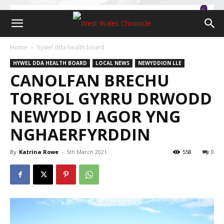
Home
hywel dda health board
HYWEL DDA HEALTH BOARD
LOCAL NEWS
NEWYDDION LLE
CANOLFAN BRECHU
TORFOL GYRRU DRWODD
NEWYDD I AGOR YNG
NGHAERFYRDDIN
By
Katrina Rowe
-
5th March 2021
558
0