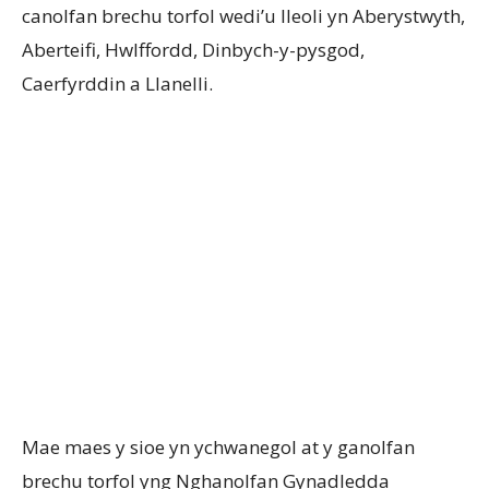
canolfan brechu torfol wedi’u lleoli yn Aberystwyth,
Aberteifi, Hwlffordd, Dinbych-y-pysgod,
Caerfyrddin a Llanelli.
Mae maes y sioe yn ychwanegol at y ganolfan
brechu torfol yng Nghanolfan Gynadledda