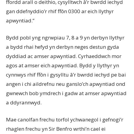
ffordd arall o deithio, cysylltwch â’r bwrdd iechyd
gan ddefnyddio’r rhif ffôn 0300 ar eich llythyr
apwyntiad.”
Bydd pobl yng ngrwpiau 7, 8 a 9 yn derbyn llythyr
a bydd rhai hefyd yn derbyn neges destun gyda
dyddiad ac amser apwyntiad. Cyrhaeddwch mor
agos at amser eich apwyntiad. Bydd y llythyr yn
cynnwys rhif ffôn i gysylltu â’r bwrdd iechyd pe bai
angen i chi aildrefnu neu ganslo’ch apwyntiad ond
gwnewch bob ymdrech i gadw at amser apwyntiad
a ddyrannwyd.
Mae canolfan frechu torfol ychwanegol i gefnogi’r
rhaglen frechu yn Sir Benfro wrthi’n cael ei