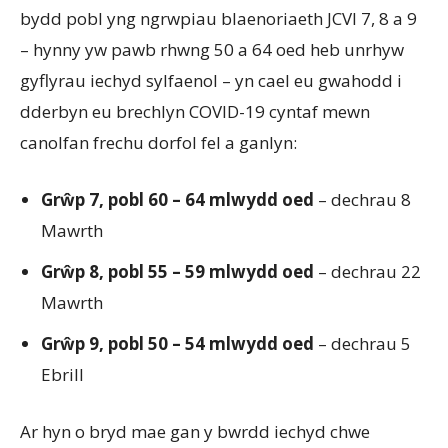
bydd pobl yng ngrwpiau blaenoriaeth JCVI 7, 8 a 9
– hynny yw pawb rhwng 50 a 64 oed heb unrhyw
gyflyrau iechyd sylfaenol – yn cael eu gwahodd i
dderbyn eu brechlyn COVID-19 cyntaf mewn
canolfan frechu dorfol fel a ganlyn:
Grŵp 7, pobl 60 – 64 mlwydd oed
– dechrau 8
Mawrth
Grŵp 8, pobl 55 – 59 mlwydd oed
– dechrau 22
Mawrth
Grŵp 9, pobl 50 – 54 mlwydd oed
– dechrau 5
Ebrill
Ar hyn o bryd mae gan y bwrdd iechyd chwe