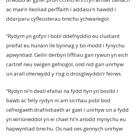
ac mae’n lleoliad perffaith i addasu’n hawdd i
ddarparu cyfleusterau brechu ychwanegol.
“Rydym yn gofyn i bobl ddefnyddio eu cludiant
preifat eu hunain lle bynnag y bo modd i fynychu
apwyntiad. Gellir derbyn lifftiau gan rywun yn eich
cartref neu swigen gefnogol, ond nid gan unrhyw
un arall oherwydd y risg o drosglwyddo’r feirws.
“Rydyn ni’n deall efallai na fydd hyn yn bosibl i
bawb ac felly rydyn ni am sicrhau pobl bod
cefnogaeth drafnidiaeth ar gael i unrhyw un a fydd
yn wirioneddol yn ei chael hi’n anodd mynychu eu
hapwyntiad brechu. Os nad oes gennych unrhyw