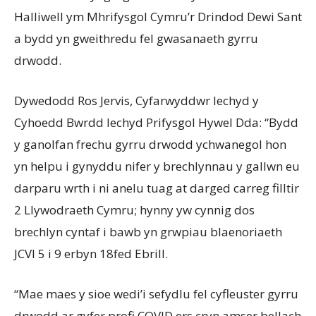
Halliwell ym Mhrifysgol Cymru’r Drindod Dewi Sant
a bydd yn gweithredu fel gwasanaeth gyrru
drwodd.
Dywedodd Ros Jervis, Cyfarwyddwr Iechyd y
Cyhoedd Bwrdd Iechyd Prifysgol Hywel Dda: “Bydd
y ganolfan frechu gyrru drwodd ychwanegol hon
yn helpu i gynyddu nifer y brechlynnau y gallwn eu
darparu wrth i ni anelu tuag at darged carreg filltir
2 Llywodraeth Cymru; hynny yw cynnig dos
brechlyn cyntaf i bawb yn grwpiau blaenoriaeth
JCVI 5 i 9 erbyn 18fed Ebrill.
“Mae maes y sioe wedi’i sefydlu fel cyfleuster gyrru
drwodd ar gyfer profi COVID ers cryn amser bellach