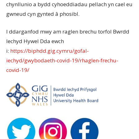
chynllunio a bydd cyhoeddiadau pellach yn cael eu
gwneud cyn gynted â phosibl.
I ddarganfod mwy am raglen brechu torfol Bwrdd
Iechyd Hywel Dda ewch
i:
https://biphdd.gig.cymru/gofal-
iechyd/gwybodaeth-covid-19/rhaglen-frechu-
covid-19/