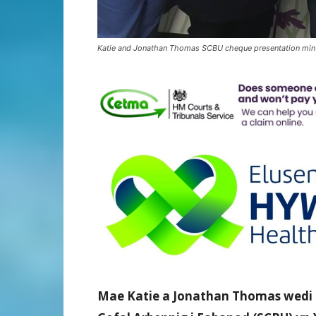
Katie and Jonathan Thomas SCBU cheque presentation min
Mae Katie a Jonathan Thomas wedi c