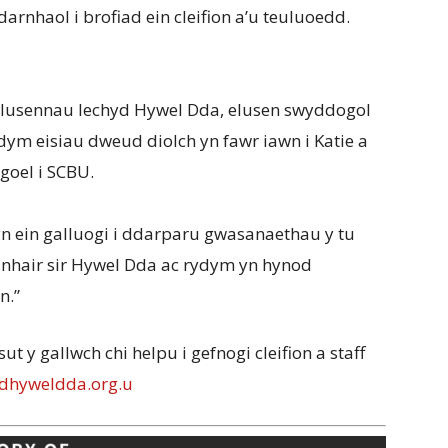
nhaol i brofiad ein cleifion a’u teuluoedd.
Elusennau Iechyd Hywel Dda, elusen swyddogol
dym eisiau dweud diolch yn fawr iawn i Katie a
goel i SCBU.
n ein galluogi i ddarparu gwasanaethau y tu
yn nhair sir Hywel Dda ac rydym yn hynod
n.”
ut y gallwch chi helpu i gefnogi cleifion a staff
dhyweldda.org.u