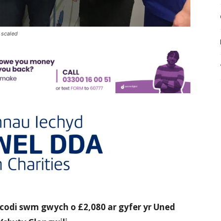
 scaled
odi swm gwych o £2,080 ar gyfer yr Uned