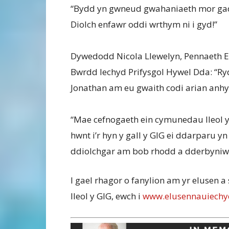
“Bydd yn gwneud gwahaniaeth mor gadar
Diolch enfawr oddi wrthym ni i gyd!”
Dywedodd Nicola Llewelyn, Pennaeth 
Bwrdd Iechyd Prifysgol Hywel Dda: “Ry
Jonathan am eu gwaith codi arian anhy
“Mae cefnogaeth ein cymunedau lleol y
hwnt i’r hyn y gall y GIG ei ddarparu 
ddiolchgar am bob rhodd a dderbyniw
I gael rhagor o fanylion am yr elusen a s
lleol y GIG, ewch i
www.elusennauiechy