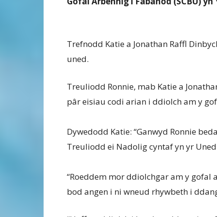
Gofal Arbennig i Fabanod (SCBU) yn 
Trefnodd Katie a Jonathan Raffl Dinby
uned.
Treuliodd Ronnie, mab Katie a Jonatha
pâr eisiau codi arian i ddiolch am y gof
Dywedodd Katie: “Ganwyd Ronnie bedai
Treuliodd ei Nadolig cyntaf yn yr Uned
“Roeddem mor ddiolchgar am y gofal a
bod angen i ni wneud rhywbeth i ddan