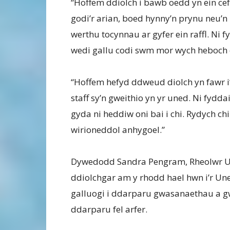
“Hoffem ddiolch i bawb oedd yn ein cef
godi’r arian, boed hynny’n prynu neu’n 
werthu tocynnau ar gyfer ein raffl. Ni 
wedi gallu codi swm mor wych heboch 
“Hoffem hefyd ddweud diolch yn fawr i’
staff sy’n gweithio yn yr uned. Ni fydda
gyda ni heddiw oni bai i chi. Rydych chi
wirioneddol anhygoel.”
Dywedodd Sandra Pengram, Rheolwr U
ddiolchgar am y rhodd hael hwn i’r Un
galluogi i ddarparu gwasanaethau a gwe
ddarparu fel arfer.