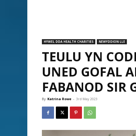
HYWEL DDA HEALTH CHARITIES
NEWYDDION LLE
TEULU YN CODI
UNED GOFAL A
FABANOD SIR 
By
Katrina Rowe
-
3rd May 2023