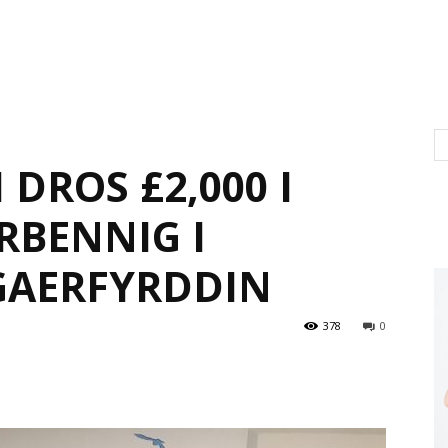
 DROS £2,000 I
RBENNIG I
GAERFYRDDIN
378
0