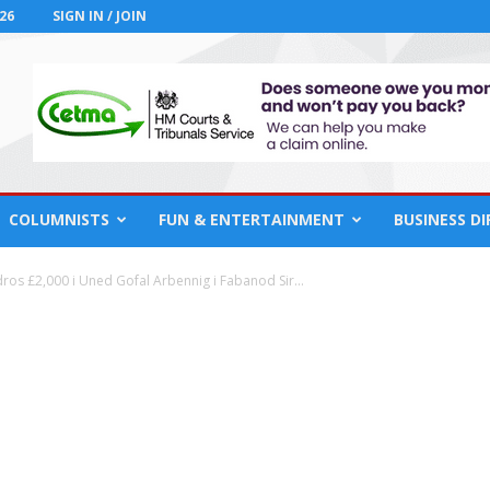
26
SIGN IN / JOIN
COLUMNISTS
FUN & ENTERTAINMENT
BUSINESS D
dros £2,000 i Uned Gofal Arbennig i Fabanod Sir...