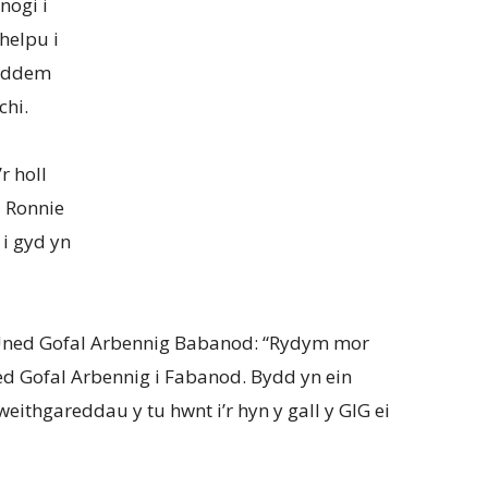
nogi i
helpu i
fyddem
chi.
r holl
i Ronnie
 i gyd yn
ned Gofal Arbennig Babanod: “Rydym mor
ed Gofal Arbennig i Fabanod. Bydd yn ein
ithgareddau y tu hwnt i’r hyn y gall y GIG ei