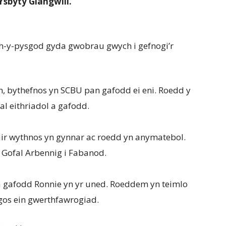
Ysbyty Glangwili.
ch-y-pysgod gyda gwobrau gwych i gefnogi’r
n, bythefnos yn SCBU pan gafodd ei eni. Roedd y
al eithriadol a gafodd.
r wythnos yn gynnar ac roedd yn anymatebol.
 Gofal Arbennig i Fabanod.
 gafodd Ronnie yn yr uned. Roeddem yn teimlo
gos ein gwerthfawrogiad.