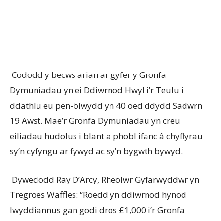
Cododd y becws arian ar gyfer y Gronfa
Dymuniadau yn ei Ddiwrnod Hwyl i’r Teulu i
ddathlu eu pen-blwydd yn 40 oed ddydd Sadwrn
19 Awst. Mae’r Gronfa Dymuniadau yn creu
eiliadau hudolus i blant a phobl ifanc â chyflyrau
sy’n cyfyngu ar fywyd ac sy’n bygwth bywyd.
Dywedodd Ray D’Arcy, Rheolwr Gyfarwyddwr yn
Tregroes Waffles: “Roedd yn ddiwrnod hynod
lwyddiannus gan godi dros £1,000 i’r Gronfa