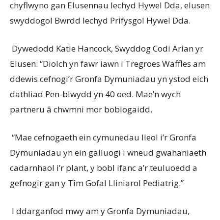
chyflwyno gan Elusennau Iechyd Hywel Dda, elusen
swyddogol Bwrdd Iechyd Prifysgol Hywel Dda.
Dywedodd Katie Hancock, Swyddog Codi Arian yr
Elusen: “Diolch yn fawr iawn i Tregroes Waffles am
ddewis cefnogi’r Gronfa Dymuniadau yn ystod eich
dathliad Pen-blwydd yn 40 oed. Mae’n wych
partneru â chwmni mor boblogaidd.
“Mae cefnogaeth ein cymunedau lleol i’r Gronfa
Dymuniadau yn ein galluogi i wneud gwahaniaeth
cadarnhaol i’r plant, y bobl ifanc a’r teuluoedd a
gefnogir gan y Tîm Gofal Lliniarol Pediatrig.”
I ddarganfod mwy am y Gronfa Dymuniadau,