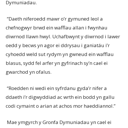
Dymuniadau.
“Daeth niferoedd mawr o’r gymuned leol a
chefnogwyr brwd ein wafflau allan i fwynhau
diwrnod llawn hwyl. Uchafbwynt y diwrnod i lawer
oedd y becws yn agor ei ddrysau i ganiatáu i’r
cyhoedd weld sut rydym yn gwneud ein wafflau
blasus, sydd fel arfer yn gyfrinach sy’n cael ei
gwarchod yn ofalus.
“Roedden ni wedi ein syfrdanu gyda’r nifer a
ddaeth i’r digwyddiad ac wrth ein bodd yn gallu
codi cymaint o arian at achos mor haeddiannol.”
Mae ymgyrch y Gronfa Dymuniadau yn cael ei