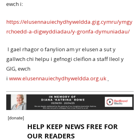
ewch i:
https://elusennauiechydhyweldda.gig.cymru/ymgy
rchoedd-a-digwyddiadau/y-gronfa-dymuniadau/
I gael rhagor o fanylion am yr elusen a sut y
gallwch chi helpu i gefnogi cleifion a staff lleol y
GIG, ewch
i
www.elusennauiechydhyweldda.org.uk
[donate]
HELP KEEP NEWS FREE FOR
OUR READERS