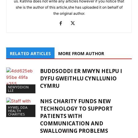
us. Katrina does not write any articles however if you notice that
she is the author of this article,she has uploaded it on behalf of
the original author.
RELATED ARTICLES
MORE FROM AUTHOR
BUDDSODDI ER MWYN HELPU I
DYFU GWEITHLU CYNLLUNIO
CYMRU
NEWYDDION
LLE
NHS CHARITY FUNDS NEW
HYWEL DDA
TECHNOLOGY TO SUPPORT
HEALTH
CHARITIES
PATIENTS WITH
COMMUNICATION AND
SWALLOWING PROBLEMS