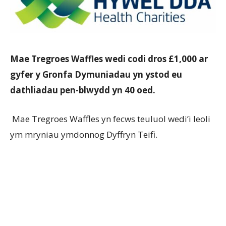
Mae Tregroes Waffles wedi codi dros £1,000 ar
gyfer y Gronfa Dymuniadau yn ystod eu
dathliadau pen-blwydd yn 40 oed.
Mae Tregroes Waffles yn fecws teuluol wedi’i leoli
ym mryniau ymdonnog Dyffryn Teifi.