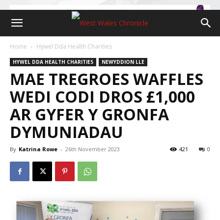
Home
Hywel Dda Health Charities
HYWEL DDA HEALTH CHARITIES
NEWYDDION LLE
MAE TREGROES WAFFLES
WEDI CODI DROS £1,000
AR GYFER Y GRONFA
DYMUNIADAU
By
Katrina Rowe
-
26th November 2023
421
0