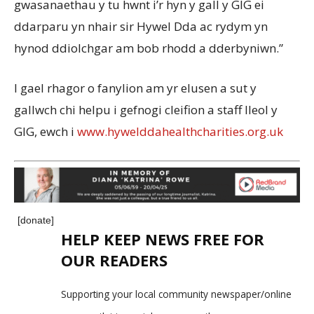
gwasanaethau y tu hwnt i’r hyn y gall y GIG ei
ddarparu yn nhair sir Hywel Dda ac rydym yn
hynod ddiolchgar am bob rhodd a dderbyniwn.”
I gael rhagor o fanylion am yr elusen a sut y
gallwch chi helpu i gefnogi cleifion a staff lleol y
GIG, ewch i
www.hywelddahealthcharities.org.uk
[donate]
HELP KEEP NEWS FREE FOR
OUR READERS
Supporting your local community newspaper/online