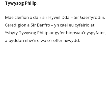
Tywysog Philip.
Mae cleifion o dair sir Hywel Dda – Sir Gaerfyrddin,
Ceredigion a Sir Benfro – yn cael eu cyfeirio at
Ysbyty Tywysog Philip ar gyfer biopsïau’r ysgyfaint,
a byddan nhw’n elwa o’r offer newydd.