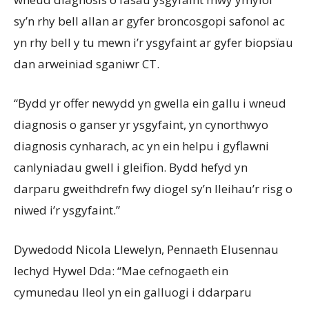
sy’n rhy bell allan ar gyfer broncosgopi safonol ac
yn rhy bell y tu mewn i’r ysgyfaint ar gyfer biopsïau
dan arweiniad sganiwr CT.
“Bydd yr offer newydd yn gwella ein gallu i wneud
diagnosis o ganser yr ysgyfaint, yn cynorthwyo
diagnosis cynharach, ac yn ein helpu i gyflawni
canlyniadau gwell i gleifion. Bydd hefyd yn
darparu gweithdrefn fwy diogel sy’n lleihau’r risg o
niwed i’r ysgyfaint.”
Dywedodd Nicola Llewelyn, Pennaeth Elusennau
Iechyd Hywel Dda: “Mae cefnogaeth ein
cymunedau lleol yn ein galluogi i ddarparu