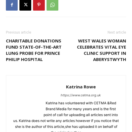
Previous article
Next article
CHARITABLE DONATIONS
WEST WALES WOMAN
FUND STATE-OF-THE-ART
CELEBRATES VITAL EYE
LUNG PROBE FOR PRINCE
CLINIC SUPPORT IN
PHILIP HOSPITAL
ABERYSTWYTH
Katrina Rowe
https://www.cetma.org.uk
Katrina has volunteered with CETMA &Red
Brand Media for many years and is the first
point of call for uploading all articles sent into
us. Katrina does not write any articles however if you notice that
she is the author of this article,she has uploaded it on behalf of