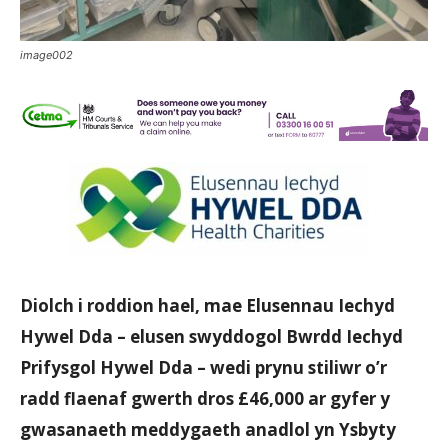
image002
Diolch i roddion hael, mae Elusennau Iechyd
Hywel Dda – elusen swyddogol Bwrdd Iechyd
Prifysgol Hywel Dda – wedi prynu stiliwr o’r
radd flaenaf gwerth dros £46,000 ar gyfer y
gwasanaeth meddygaeth anadlol yn Ysbyty