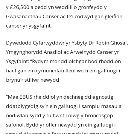
y £26,500 a oedd yn weddill o gronfeydd y
Gwasanaethau Canser ac fe’i codwyd gan gleifion
canser yr ysgyfaint.
Dywedodd Cyfarwyddwr yr Ysbyty Dr Robin Ghosal,
Ymgynghorydd Anadlol ac Arweinydd Canser yr
Ysgyfaint: “Rydym mor ddiolchgar bod rhoddion
hael gan ein cymunedau lleol wedi ein galluogi i
brynu’r stiliwr newydd.
“Mae EBUS rheiddiol yn dechneg ddiagnostig
ddatblygedig sy’n ein galluogi i samplu masau a
nodiwlau sydd y tu hwnt i olwg y broncosgop
safonol. Bydd yr offer newydd yn ein galluogi i
wneud diagnosis o fasau ysgyfaint mwy ymylol