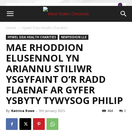
Home
Hywel Dda Health Charities
HYWEL DDA HEALTH CHARITIES
NEWYDDION LLE
MAE RHODDION
ELUSENNOL YN
ARIANNU STILIWR
YSGYFAINT O’R RADD
FLAENAF AR GYFER
YSBYTY TYWYSOG PHILIP
By
Katrina Rowe
-
9th January 2025
464
0