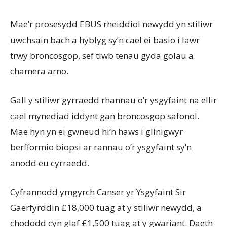
Mae’r prosesydd EBUS rheiddiol newydd yn stiliwr
uwchsain bach a hyblyg sy’n cael ei basio i lawr
trwy broncosgop, sef tiwb tenau gyda golau a
chamera arno.
Gall y stiliwr gyrraedd rhannau o’r ysgyfaint na ellir
cael mynediad iddynt gan broncosgop safonol.
Mae hyn yn ei gwneud hi’n haws i glinigwyr
berfformio biopsi ar rannau o’r ysgyfaint sy’n
anodd eu cyrraedd.
Cyfrannodd ymgyrch Canser yr Ysgyfaint Sir
Gaerfyrddin £18,000 tuag at y stiliwr newydd, a
chododd cyn glaf £1,500 tuag at y gwariant. Daeth