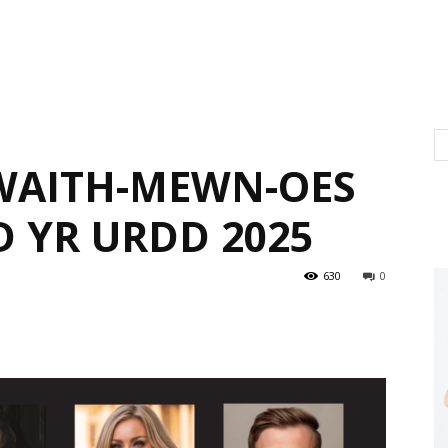
AITH-MEWN-OES
D YR URDD 2025
630
0