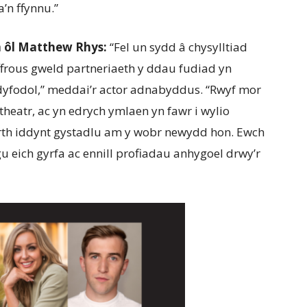
n ffynnu.”
n ôl Matthew Rhys:
“Fel un sydd â chysylltiad
frous gweld partneriaeth y ddau fudiad yn
 dyfodol,” meddai’r actor adnabyddus. “Rwyf mor
 theatr, ac yn edrych ymlaen yn fawr i wylio
rth iddynt gystadlu am y wobr newydd hon. Ewch
 eich gyrfa ac ennill profiadau anhygoel drwy’r