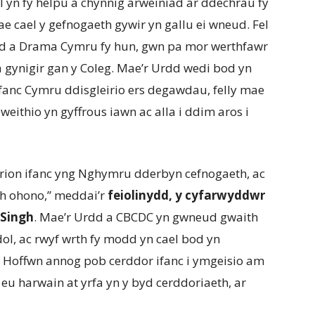
 yn fy helpu a chynnig arweiniad ar ddechrau fy
 cael y gefnogaeth gywir yn gallu ei wneud. Fel
dd a Drama Cymru fy hun, gwn pa mor werthfawr
 gynigir gan y Coleg. Mae’r Urdd wedi bod yn
ifanc Cymru ddisgleirio ers degawdau, felly mae
eithio yn gyffrous iawn ac alla i ddim aros i
orion ifanc yng Nghymru dderbyn cefnogaeth, ac
ch ohono,” meddai’r
feiolinydd, y cyfarwyddwr
 Singh
. Mae’r Urdd a CBCDC yn gwneud gwaith
dol, ac rwyf wrth fy modd yn cael bod yn
. Hoffwn annog pob cerddor ifanc i ymgeisio am
n eu harwain at yrfa yn y byd cerddoriaeth, ar