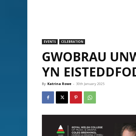
EVENTS
CELEBRATION
GWOBRAU UNW
YN EISTEDDFO
By
Katrina Rowe
-
30th January 2025