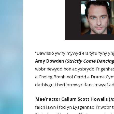
“Dawnsio yw fy mywyd ers tyfu fyny yn
Amy Dowden (
Strictly Come Dancing
wobr newydd hon ac ysbrydoli’r genhed
a Choleg Brenhinol Cerdd a Drama Cymr
datblygu i berfformwyr ifanc mwyaf ad
Mae’r actor Callum Scott Howells (
It
falch iawn i fod yn Lysgennad i’r wobr