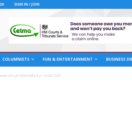
26
SIGN IN / JOIN
COLUMNISTS
FUN & ENTERTAINMENT
BUSINESS D
wn-oes yn Eisteddfod yr Urdd 2025