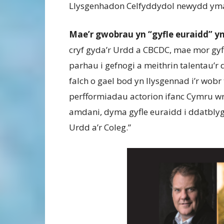
Llysgenhadon Celfyddydol newydd yma’
Mae’r gwobrau yn “gyfle euraidd” y
cryf gyda’r Urdd a CBCDC, mae mor gyf
parhau i gefnogi a meithrin talentau’r
falch o gael bod yn llysgennad i’r wobr
perfformiadau actorion ifanc Cymru w
amdani, dyma gyfle euraidd i ddatblygu
Urdd a’r Coleg.”