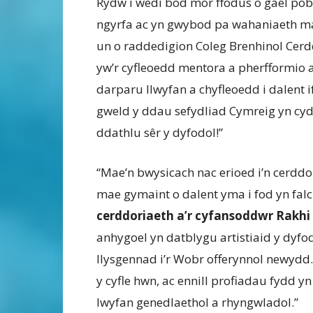
Rydw i wedi bod mor ffodus o gael pobl
ngyrfa ac yn gwybod pa wahaniaeth mae
un o raddedigion Coleg Brenhinol Cer
yw’r cyfleoedd mentora a pherfformio a
darparu llwyfan a chyfleoedd i dalent 
gweld y ddau sefydliad Cymreig yn cydw
ddathlu sêr y dyfodol!”
“Mae’n bwysicach nac erioed i’n cerdd
mae gymaint o dalent yma i fod yn fal
cerddoriaeth a’r cyfansoddwr Rakhi
anhygoel yn datblygu artistiaid y dyfo
llysgennad i’r Wobr offerynnol newydd
y cyfle hwn, ac ennill profiadau fydd y
lwyfan genedlaethol a rhyngwladol.”