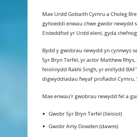
Mae Urdd Gobaith Cymru a Choleg Bren
gyhoeddi enwau chwe gwobr newydd sbo
Eisteddfod yr Urdd eleni, gyda chefno
Bydd y gwobrau newydd yn cynnwys se
Syr Bryn Terfel, yr actor Matthew Rhy
feiolinydd Rakhi Singh, yr enillydd BA
digwyddiadau fwyaf profiadol Cymru, 
Mae enwau’r gwobrau newydd fel a ga
Gwobr Syr Bryn Terfel (lleisiol)
Gwobr Amy Dowden (dawns)