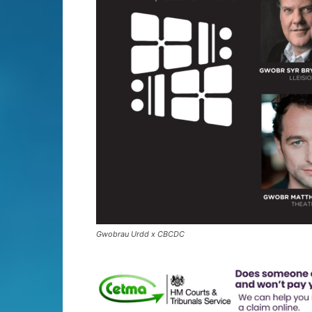
Gwobrau Urdd x CBCDC