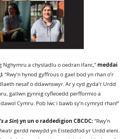
g Nghymru a chystadlu o oedran ifanc,”
meddai
)
.
“Rwy’n hynod gyffrous o gael bod yn rhan o’r
laeth nesaf o ddawnswyr. Ar y cyd gyda’r Urdd
u, gallwn gynnig cyfleoedd perfformio a
dawol Cymru. Pob lwc i bawb sy’n cymryd rhan!”
’s a Sin
) yn un o raddedigion CBCDC:
“Rwy’n
 theatr gerdd newydd yn Eisteddfod yr Urdd eleni.