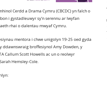
hinol Cerdd a Drama Cymru (CBCDC) yn falch o
n i gystadleuwyr sy’n serennu ar lwyfan
gaeth rhai o dalentau mwyaf Cymru.
siynau mentora i chwe unigolyn 19-25 oed gyda
s, y ddawnswraig broffesiynol Amy Dowden, y
FTA Callum Scott Howells ac un o reolwyr
Sarah Hemsley-Cole.
nlyn: