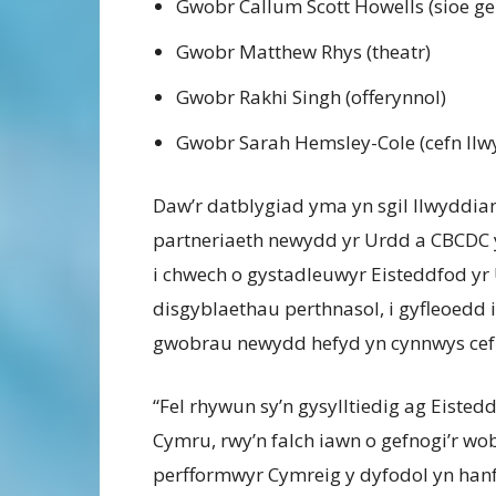
Gwobr Callum Scott Howells (sioe ge
Gwobr Matthew Rhys (theatr)
Gwobr Rakhi Singh (offerynnol)
Gwobr Sarah Hemsley-Cole (cefn llw
Daw’r datblygiad yma yn sgil llwyddia
partneriaeth newydd yr Urdd a CBCDC 
i chwech o gystadleuwyr Eisteddfod yr
disgyblaethau perthnasol, i gyfleoedd 
gwobrau newydd hefyd yn cynnwys cefno
“Fel rhywun sy’n gysylltiedig ag Eiste
Cymru, rwy’n falch iawn o gefnogi’r wo
perfformwyr Cymreig y dyfodol yn hanf