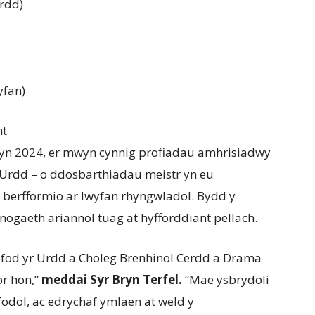
rdd)
yfan)
nt
yn 2024, er mwyn cynnig profiadau amhrisiadwy
 Urdd – o ddosbarthiadau meistr yn eu
i berfformio ar lwyfan rhyngwladol. Bydd y
gaeth ariannol tuag at hyfforddiant pellach.
ddfod yr Urdd a Choleg Brenhinol Cerdd a Drama
br hon,”
meddai Syr Bryn Terfel.
“Mae ysbrydoli
odol, ac edrychaf ymlaen at weld y