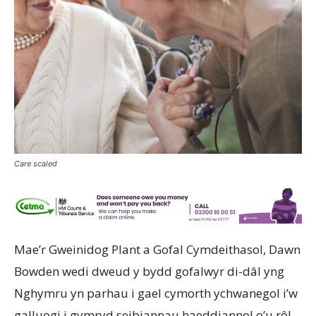
Care scaled
Mae’r Gweinidog Plant a Gofal Cymdeithasol, Dawn
Bowden wedi dweud y bydd gofalwyr di-dâl yng
Nghymru yn parhau i gael cymorth ychwanegol i’w
galluogi i gymryd seibiannau haeddiannol o’u rôl