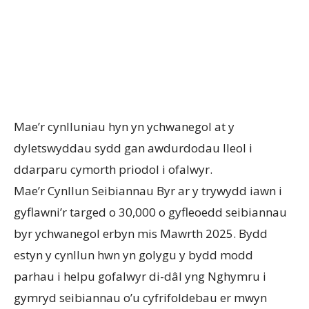
Mae’r cynlluniau hyn yn ychwanegol at y
dyletswyddau sydd gan awdurdodau lleol i
ddarparu cymorth priodol i ofalwyr.
Mae’r Cynllun Seibiannau Byr ar y trywydd iawn i
gyflawni’r targed o 30,000 o gyfleoedd seibiannau
byr ychwanegol erbyn mis Mawrth 2025. Bydd
estyn y cynllun hwn yn golygu y bydd modd
parhau i helpu gofalwyr di-dâl yng Nghymru i
gymryd seibiannau o’u cyfrifoldebau er mwyn