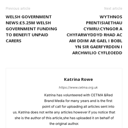
Previous article
Next article
WELSH GOVERNMENT
WYTHNOS
NEWS:£5.25M WELSH
PRENTISIAETHAU
GOVERNMENT FUNDING
CYMRU:CYNGOR A
TO BENEFIT UNPAID
CHYFARWYDDYD RHAD AC
CARERS
AM DDIM AR GAEL I BOBL
YN SIR GAERFYRDDIN I
ARCHWILIO CYFLEOEDD
Katrina Rowe
https://www.cetma.org.uk
Katrina has volunteered with CETMA &Red
Brand Media for many years and is the first
point of call for uploading all articles sent into
us. Katrina does not write any articles however if you notice that
she is the author of this article,she has uploaded it on behalf of
the original author.