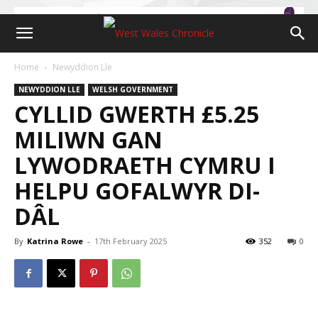
Home
Newyddion Lle
NEWYDDION LLE
WELSH GOVERNMENT
CYLLID GWERTH £5.25
MILIWN GAN
LYWODRAETH CYMRU I
HELPU GOFALWYR DI-
DÂL
By
Katrina Rowe
-
17th February 2025
352
0