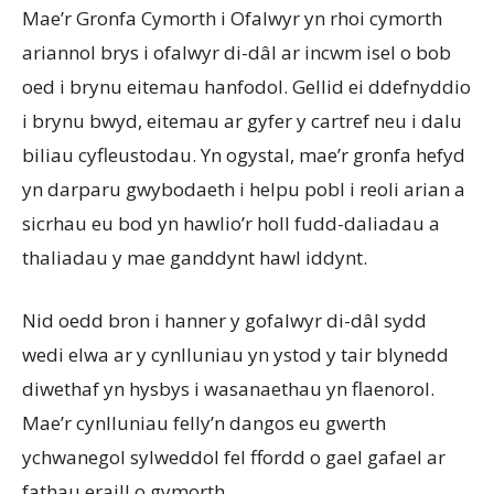
Mae’r Gronfa Cymorth i Ofalwyr yn rhoi cymorth
ariannol brys i ofalwyr di-dâl ar incwm isel o bob
oed i brynu eitemau hanfodol. Gellid ei ddefnyddio
i brynu bwyd, eitemau ar gyfer y cartref neu i dalu
biliau cyfleustodau. Yn ogystal, mae’r gronfa hefyd
yn darparu gwybodaeth i helpu pobl i reoli arian a
sicrhau eu bod yn hawlio’r holl fudd-daliadau a
thaliadau y mae ganddynt hawl iddynt.
Nid oedd bron i hanner y gofalwyr di-dâl sydd
wedi elwa ar y cynlluniau yn ystod y tair blynedd
diwethaf yn hysbys i wasanaethau yn flaenorol.
Mae’r cynlluniau felly’n dangos eu gwerth
ychwanegol sylweddol fel ffordd o gael gafael ar
fathau eraill o gymorth.