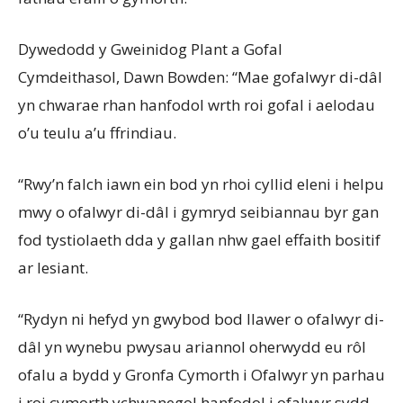
Dywedodd y Gweinidog Plant a Gofal
Cymdeithasol, Dawn Bowden: “Mae gofalwyr di-dâl
yn chwarae rhan hanfodol wrth roi gofal i aelodau
o’u teulu a’u ffrindiau.
“Rwy’n falch iawn ein bod yn rhoi cyllid eleni i helpu
mwy o ofalwyr di-dâl i gymryd seibiannau byr gan
fod tystiolaeth dda y gallan nhw gael effaith bositif
ar lesiant.
“Rydyn ni hefyd yn gwybod bod llawer o ofalwyr di-
dâl yn wynebu pwysau ariannol oherwydd eu rôl
ofalu a bydd y Gronfa Cymorth i Ofalwyr yn parhau
i roi cymorth ychwanegol hanfodol i ofalwyr sydd