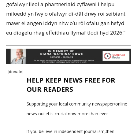
gofalwyr lleol a phartneriaid cyflawni i helpu
miloedd yn fwy o ofalwyr di-dâl drwy roi seibiant
mawr ei angen iddyn nhw o’u rôl ofalu gan hefyd
eu diogelu rhag effeithiau llymaf tlodi hyd 2026.”
[donate]
HELP KEEP NEWS FREE FOR
OUR READERS
Supporting your local community newspaper/online
news outlet is crucial now more than ever.
If you believe in independent journalism,then