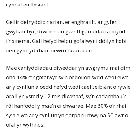
cynnal eu llesiant.
Gellir defnyddio’r arian, er enghraifft, ar gyfer
gwyliau byr, diwrnodau gweithgareddau a mynd
i’r sinema. Gall hefyd helpu gofalwyr i ddilyn hobi
neu gymryd rhan mewn chwaraeon.
Mae canfyddiadau diweddar yn awgrymu mai dim
ond 14% o’r gofalwyr sy’n oedolion sydd wedi elwa
ar y cynllun a oedd hefyd wedi cael seibiant o rywle
arall yn ystod y 12 mis diwethaf, sy’n cadarnhau’r
rôl hanfodol y mae’n ei chwarae. Mae 80% o’r rhai
sy’n elwa ar y cynllun yn darparu mwy na 50 awr o
ofal yr wythnos.