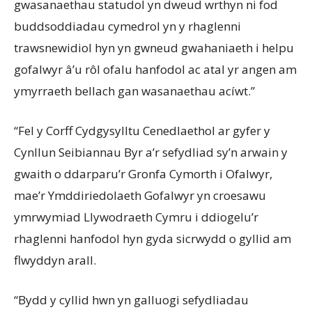
gwasanaethau statudol yn dweud wrthyn ni fod
buddsoddiadau cymedrol yn y rhaglenni
trawsnewidiol hyn yn gwneud gwahaniaeth i helpu
gofalwyr â’u rôl ofalu hanfodol ac atal yr angen am
ymyrraeth bellach gan wasanaethau acíwt.”
“Fel y Corff Cydgysylltu Cenedlaethol ar gyfer y
Cynllun Seibiannau Byr a’r sefydliad sy’n arwain y
gwaith o ddarparu’r Gronfa Cymorth i Ofalwyr,
mae’r Ymddiriedolaeth Gofalwyr yn croesawu
ymrwymiad Llywodraeth Cymru i ddiogelu’r
rhaglenni hanfodol hyn gyda sicrwydd o gyllid am
flwyddyn arall.
“Bydd y cyllid hwn yn galluogi sefydliadau