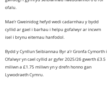
ofalu.
Mae’r Gweinidog hefyd wedi cadarnhau y bydd
cyllid ar gael i barhau i helpu gofalwyr ar incwm
isel i brynu eitemau hanfodol.
Bydd y Cynllun Seibiannau Byr a’r Gronfa Cymorth i
Ofalwyr yn cael cyllid ar gyfer 2025/26 gwerth £3.5
miliwn a £1.75 miliwn yn y drefn honno gan
Lywodraeth Cymru.