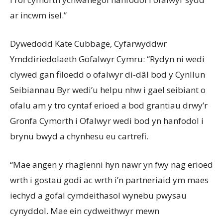
ar incwm isel.”
Dywedodd Kate Cubbage, Cyfarwyddwr
Ymddiriedolaeth Gofalwyr Cymru: “Rydyn ni wedi
clywed gan filoedd o ofalwyr di-dâl bod y Cynllun
Seibiannau Byr wedi’u helpu nhw i gael seibiant o
ofalu am y tro cyntaf erioed a bod grantiau drwy’r
Gronfa Cymorth i Ofalwyr wedi bod yn hanfodol i
brynu bwyd a chynhesu eu cartrefi.
“Mae angen y rhaglenni hyn nawr yn fwy nag erioed
wrth i gostau godi ac wrth i’n partneriaid ym maes
iechyd a gofal cymdeithasol wynebu pwysau
cynyddol. Mae ein cydweithwyr mewn