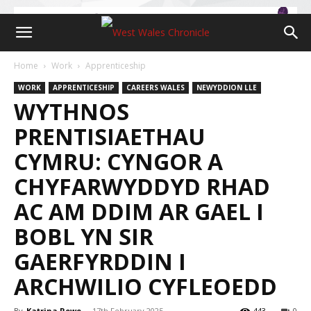
Home
Work
Apprenticeship
WORK
APPRENTICESHIP
CAREERS WALES
NEWYDDION LLE
WYTHNOS
PRENTISIAETHAU
CYMRU: CYNGOR A
CHYFARWYDDYD RHAD
AC AM DDIM AR GAEL I
BOBL YN SIR
GAERFYRDDIN I
ARCHWILIO CYFLEOEDD
By
Katrina Rowe
-
17th February 2025
443
0