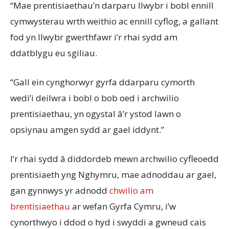
“Mae prentisiaethau’n darparu llwybr i bobl ennill
cymwysterau wrth weithio ac ennill cyflog, a gallant
fod yn llwybr gwerthfawr i’r rhai sydd am
ddatblygu eu sgiliau.
“Gall ein cynghorwyr gyrfa ddarparu cymorth
wedi’i deilwra i bobl o bob oed i archwilio
prentisiaethau, yn ogystal â’r ystod lawn o
opsiynau amgen sydd ar gael iddynt.”
I’r rhai sydd â diddordeb mewn archwilio cyfleoedd
prentisiaeth yng Nghymru, mae adnoddau ar gael,
gan gynnwys yr adnodd
chwilio am
brentisiaethau
ar wefan Gyrfa Cymru, i’w
cynorthwyo i ddod o hyd i swyddi a gwneud cais