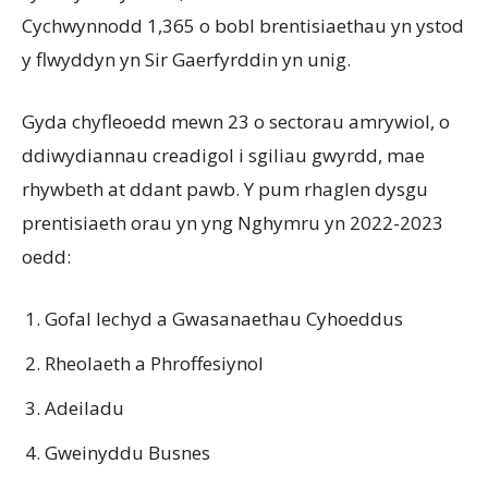
Cychwynnodd 1,365 o bobl brentisiaethau yn ystod
y flwyddyn yn Sir Gaerfyrddin yn unig.
Gyda chyfleoedd mewn 23 o sectorau amrywiol, o
ddiwydiannau creadigol i sgiliau gwyrdd, mae
rhywbeth at ddant pawb. Y pum rhaglen dysgu
prentisiaeth orau yn yng Nghymru yn 2022-2023
oedd:
Gofal Iechyd a Gwasanaethau Cyhoeddus
Rheolaeth a Phroffesiynol
Adeiladu
Gweinyddu Busnes