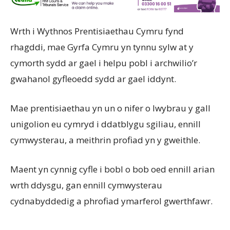
Wrth i Wythnos Prentisiaethau Cymru fynd
rhagddi, mae Gyrfa Cymru yn tynnu sylw at y
cymorth sydd ar gael i helpu pobl i archwilio’r
gwahanol gyfleoedd sydd ar gael iddynt.
Mae prentisiaethau yn un o nifer o lwybrau y gall
unigolion eu cymryd i ddatblygu sgiliau, ennill
cymwysterau, a meithrin profiad yn y gweithle.
Maent yn cynnig cyfle i bobl o bob oed ennill arian
wrth ddysgu, gan ennill cymwysterau
cydnabyddedig a phrofiad ymarferol gwerthfawr.