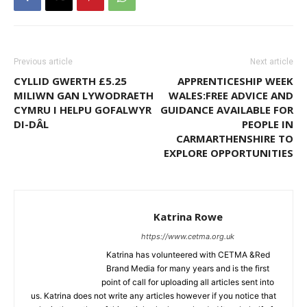
Previous article
Next article
CYLLID GWERTH £5.25
APPRENTICESHIP WEEK
MILIWN GAN LYWODRAETH
WALES:FREE ADVICE AND
CYMRU I HELPU GOFALWYR
GUIDANCE AVAILABLE FOR
DI-DÂL
PEOPLE IN
CARMARTHENSHIRE TO
EXPLORE OPPORTUNITIES
Katrina Rowe
https://www.cetma.org.uk
Katrina has volunteered with CETMA &Red
Brand Media for many years and is the first
point of call for uploading all articles sent into
us. Katrina does not write any articles however if you notice that