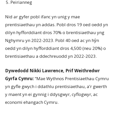
Peirianneg
Nid ar gyfer pobl ifanc yn unig y mae
prentisiaethau yn addas. Pobl dros 19 oed oedd yn
dilyn hyfforddiant dros 70% o brentisiaethau yng
Nghymru yn 2022-2023. Pobl 40 oed ac yn hŷn
oedd yn dilyn hyfforddiant dros 4,500 (neu 20%) o
brentisiaethau a ddechreuodd yn 2022-2023.
Dywedodd Nikki Lawrence, Prif Weithredwr
Gyrfa Cymru:
“Mae Wythnos Prentisiaethau Cymru
yn gyfle gwych i ddathlu prentisiaethau, a’r gwerth
y maent yn ei gynnig i ddysgwyr, cyflogwyr, ac
economi ehangach Cymru.