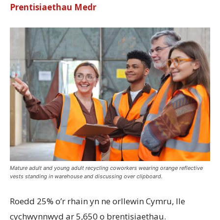
Prentisiaethau Medr
Mature adult and young adult recycling coworkers wearing orange reflective
vests standing in warehouse and discussing over clipboard.
Roedd 25% o’r rhain yn ne orllewin Cymru, lle
cychwynnwyd ar 5,650 o brentisiaethau.