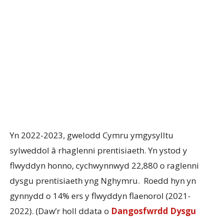
Yn 2022-2023, gwelodd Cymru ymgysylltu
sylweddol â rhaglenni prentisiaeth. Yn ystod y
flwyddyn honno, cychwynnwyd 22,880 o raglenni
dysgu prentisiaeth yng Nghymru. Roedd hyn yn
gynnydd o 14% ers y flwyddyn flaenorol (2021-
2022). (Daw’r holl ddata o
Dangosfwrdd Dysgu