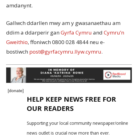
amdanynt.
Gallwch ddarllen mwy am y gwasanaethau am
ddim a ddarperir gan
Gyrfa Cymru
and
Cymru’n
Gweithio
, ffoniwch 0800 028 4844 neu e-
bostiwch
post@gyrfacymru.llyw.cymru
.
[donate]
HELP KEEP NEWS FREE FOR
OUR READERS
Supporting your local community newspaper/online
news outlet is crucial now more than ever.