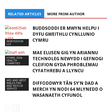
RELATED ARTICLES
MORE FROM AUTHOR
BUDDSODDI ER MWYN HELPU I
DYFU GWEITHLU CYNLLUNIO
CYMRU
NEWYDDION
LLE
MAE ELUSEN GIG YN ARIANNU
HYWEL DDA
TECHNOLEG NEWYDD I GEFNOGI
HEALTH
CHARITIES
CLEIFION GYDA PHROBLEMAU
CYFATHREBU A LLYNCU
MID AND WEST
DIFFODDWYR TÂN SY’N DAD A
WALES FIRE
AND RESCUE
MERCH YN NODI 64 MLYNEDD O
SERVICE
WASANAETH CYFUNOL