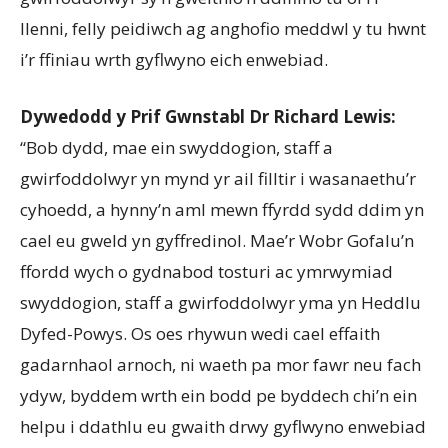
llenni, felly peidiwch ag anghofio meddwl y tu hwnt
i’r ffiniau wrth gyflwyno eich enwebiad.
Dywedodd y Prif Gwnstabl Dr Richard Lewis:
“Bob dydd, mae ein swyddogion, staff a
gwirfoddolwyr yn mynd yr ail filltir i wasanaethu’r
cyhoedd, a hynny’n aml mewn ffyrdd sydd ddim yn
cael eu gweld yn gyffredinol. Mae’r Wobr Gofalu’n
ffordd wych o gydnabod tosturi ac ymrwymiad
swyddogion, staff a gwirfoddolwyr yma yn Heddlu
Dyfed-Powys. Os oes rhywun wedi cael effaith
gadarnhaol arnoch, ni waeth pa mor fawr neu fach
ydyw, byddem wrth ein bodd pe byddech chi’n ein
helpu i ddathlu eu gwaith drwy gyflwyno enwebiad