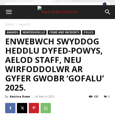
Home
Awards
AWARDS
NEWYDDION LLE
CRIME AND INCIDENTS
POLICE
ENWEBWCH SWYDDOG
HEDDLU DYFED-POWYS,
AELOD STAFF, NEU
WIRFODDOLWR AR
GYFER GWOBR ‘GOFALU’
2025.
By
Katrina Rowe
-
1st March 2025
658
0