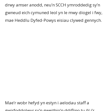
drwy amser anodd, neu’n SCCH ymroddedig sy’n
gwneud eich cymuned leol yn le mwy diogel i fwy,
mae Heddlu Dyfed-Powys eisiau clywed gennych.
Mae’r wobr hefyd yn estyn i aelodau staff a
gwirfoddolwyr sy’n gweithio’n ddiflino tu ôl i’r