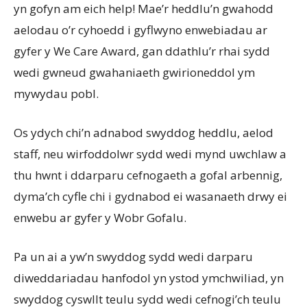
yn gofyn am eich help! Mae’r heddlu’n gwahodd
aelodau o’r cyhoedd i gyflwyno enwebiadau ar
gyfer y We Care Award, gan ddathlu’r rhai sydd
wedi gwneud gwahaniaeth gwirioneddol ym
mywydau pobl.
Os ydych chi’n adnabod swyddog heddlu, aelod
staff, neu wirfoddolwr sydd wedi mynd uwchlaw a
thu hwnt i ddarparu cefnogaeth a gofal arbennig,
dyma’ch cyfle chi i gydnabod ei wasanaeth drwy ei
enwebu ar gyfer y Wobr Gofalu.
Pa un ai a yw’n swyddog sydd wedi darparu
diweddariadau hanfodol yn ystod ymchwiliad, yn
swyddog cyswllt teulu sydd wedi cefnogi’ch teulu