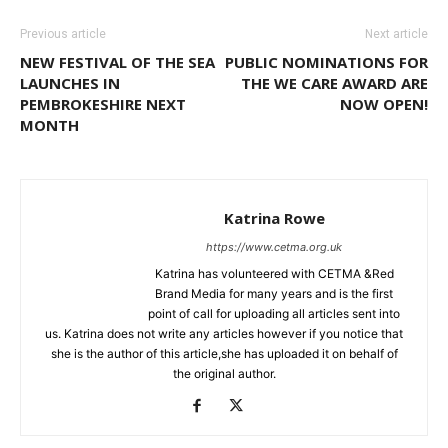
Previous article
Next article
NEW FESTIVAL OF THE SEA
PUBLIC NOMINATIONS FOR
LAUNCHES IN
THE WE CARE AWARD ARE
PEMBROKESHIRE NEXT
NOW OPEN!
MONTH
Katrina Rowe
https://www.cetma.org.uk
Katrina has volunteered with CETMA &Red
Brand Media for many years and is the first
point of call for uploading all articles sent into
us. Katrina does not write any articles however if you notice that
she is the author of this article,she has uploaded it on behalf of
the original author.