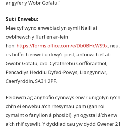
ar gyfer y Wobr Gofalu.”
Sut i Enwebu:
Mae cyflwyno enwebiad yn syml! Naill ai
cwblhewch y ffurflen ar-lein
hon:
https://forms.office.com/e/Db0BHcWS9x
,
neu,
os hoffech enwebu drwy’r
post, anfonwch ef at:
Gwobr Gofalu, d/o. Cyfathrebu Corfforaethol,
Pencadlys Heddlu Dyfed-Powys, Llangynnwr,
Caerfyrddin, SA31 2PF.
Peidiwch ag anghofio cynnwys enw’r unigolyn ry’ch
chi’n ei enwebu a’ch rhesymau pam (gan roi
cymaint o fanylion â phosibl), yn ogystal â’ch enw
a’ch rhif cyswllt. Y dyddiad cau yw dydd Gwener 21