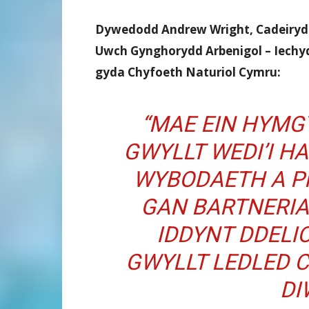
Dywedodd Andrew Wright, Cadeiryd
Uwch Gynghorydd Arbenigol – Iechy
gyda Chyfoeth Naturiol Cymru:
“MAE EIN HYMG
GWYLLT WEDI’I H
WYBODAETH A P
GAN BARTNERIA
IDDYNT DDELI
GWYLLT LEDLED 
DI