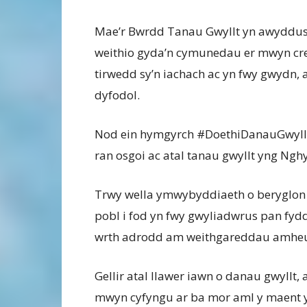
Mae’r Bwrdd Tanau Gwyllt yn awyddus
weithio gyda’n cymunedau er mwyn cr
tirwedd sy’n iachach ac yn fwy gwydn, 
dyfodol.
Nod ein hymgyrch #DoethiDanauGwyllt 
ran osgoi ac atal tanau gwyllt yng Ng
Trwy wella ymwybyddiaeth o beryglon 
pobl i fod yn fwy gwyliadwrus pan fydda
wrth adrodd am weithgareddau amheus 
Gellir atal llawer iawn o danau gwyllt
mwyn cyfyngu ar ba mor aml y maent yn