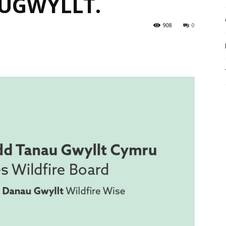
UGWYLLT.
908
0