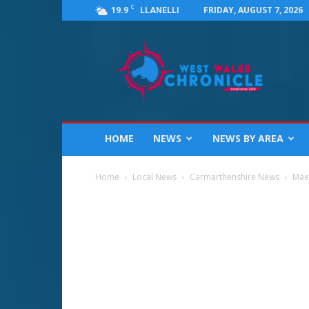
C
19.9
FRIDAY, AUGUST 7, 2026
LLANELLI
West
Wales
Chronicle
:
News
for
Llanelli,
HOME
NEWS
NEWS BY AREA
Carmarthenshire,
Pembrokeshire,
Ceredigion,
Home
Local News
Carmarthenshire News
Mae
Swansea
and
Beyond