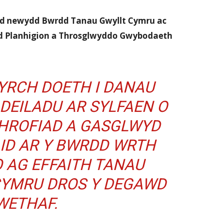
d newydd Bwrdd Tanau Gwyllt Cymru ac
d Planhigion a Throsglwyddo Gwybodaeth
YRCH DOETH I DANAU
ADEILADU AR SYLFAEN O
HROFIAD A GASGLWYD
ID AR Y BWRDD WRTH
O AG EFFAITH TANAU
CYMRU DROS Y DEGAWD
WETHAF.