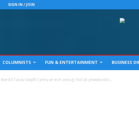
SIGN IN / JOIN
COLUMNISTS
FUN & ENTERTAINMENT
BUSINESS D
 Bwrdd Tanau Gwyllt Cymru yn eich annog i fod yn ymwybodol...