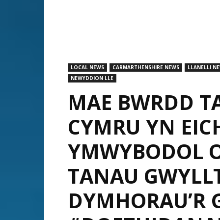
LOCAL NEWS
CARMARTHENSHIRE NEWS
LLANELLI N
NEWYDDION LLE
MAE BWRDD T
CYMRU YN EIC
YMWYBODOL O
TANAU GWYLL
DYMHORAU’R 