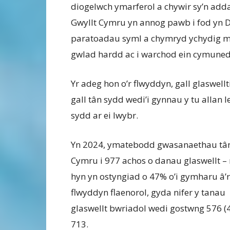
diogelwch ymarferol a chywir sy’n add
Gwyllt Cymru yn annog pawb i fod yn D
paratoadau syml a chymryd ychydig mw
gwlad hardd ac i warchod ein cymunedau
Yr adeg hon o’r flwyddyn, gall glaswell
gall tân sydd wedi’i gynnau y tu allan
sydd ar ei lwybr.
Yn 2024, ymatebodd gwasanaethau tân
Cymru i 977 achos o danau glaswellt –
hyn yn ostyngiad o 47% o’i gymharu â’r
flwyddyn flaenorol, gyda nifer y tanau
glaswellt bwriadol wedi gostwng 576 (
713.