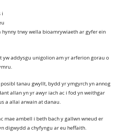
 i
eu
a hynny trwy wella bioamrywiaeth ar gyfer ein
yw addysgu unigolion am yr arferion gorau o
hymru.
posibl tanau gwyllt, bydd yr ymgyrch yn annog
nt allan yn yr awyr iach ac i fod yn weithgar
a allai arwain at danau.
, ac mae ambell i beth bach y gallwn wneud er
 digwydd a chyfyngu ar eu heffaith.