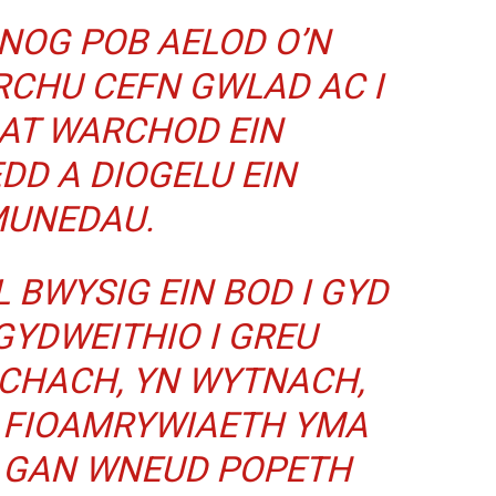
NOG POB AELOD O’N
RCHU CEFN GWLAD AC I
AT WARCHOD EIN
D A DIOGELU EIN
UNEDAU.
 BWYSIG EIN BOD I GYD
GYDWEITHIO I GREU
ACHACH, YN WYTNACH,
 FIOAMRYWIAETH YMA
 GAN WNEUD POPETH