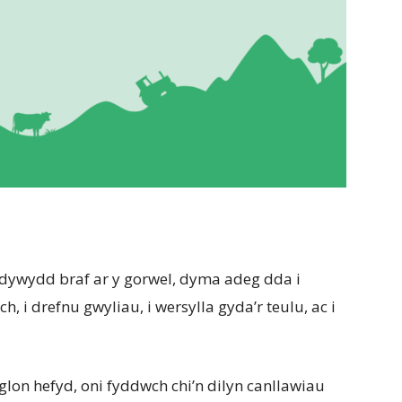
 dywydd braf ar y gorwel, dyma adeg dda i
 i drefnu gwyliau, i wersylla gyda’r teulu, ac i
glon hefyd, oni fyddwch chi’n dilyn canllawiau