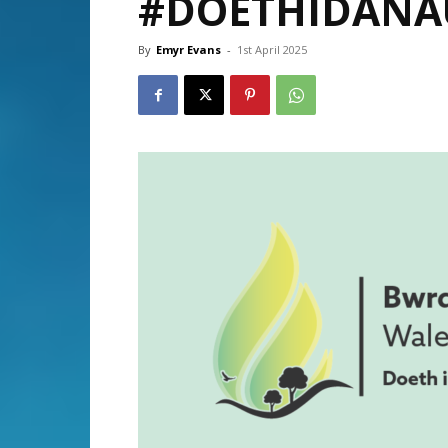
#DOETHIDANA
By
Emyr Evans
-
1st April 2025