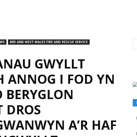
EWS
MID AND WEST WALES FIRE AND RESCUE SERVICE
ANAU GWYLLT
H ANNOG I FOD YN
 BERYGLON
T DROS
GWANWYN A’R HAF