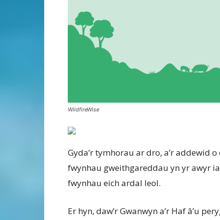
WildfireWise
Gyda’r tymhorau ar dro, a’r addewid o
fwynhau gweithgareddau yn yr awyr iach,
fwynhau eich ardal leol.
Er hyn, daw’r Gwanwyn a’r Haf â’u pery