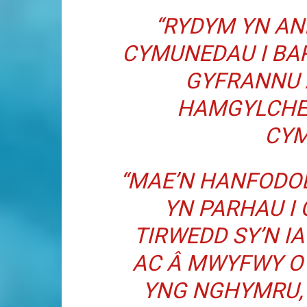
“RYDYM YN AN
CYMUNEDAU I BA
GYFRANNU 
HAMGYLCHED
CYM
“MAE’N HANFODOL
YN PARHAU I 
TIRWEDD SY’N I
AC Â MWYFWY O
YNG NGHYMRU,