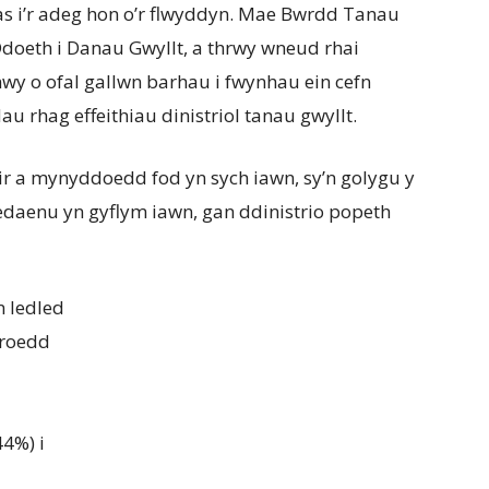
as i’r adeg hon o’r flwyddyn. Mae Bwrdd Tanau
doeth i Danau Gwyllt, a thrwy wneud rhai
y o ofal gallwn barhau i fwynhau ein cefn
 rhag effeithiau dinistriol tanau gwyllt.
tir a mynyddoedd fod yn sych iawn, sy’n golygu y
 ledaenu yn gyflym iawn, gan ddinistrio popeth
 ledled
 roedd
44%) i