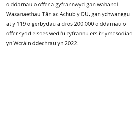
o ddarnau o offer a gyfrannwyd gan wahanol
Wasanaethau Tân ac Achub y DU, gan ychwanegu
at y 119 o gerbydau a dros 200,000 o ddarnau o
offer sydd eisoes wedi’u cyfrannu ers i’r ymosodiad
yn Wcráin ddechrau yn 2022.