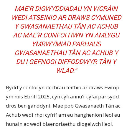
MAE’R DIGWYDDIADAU YN WCRÁIN
WEDI ATSEINIO AR DRAWS CYMUNED
Y GWASANAETHAU TÂN AC ACHUB
AC MAE’R CONFOI HWN YN AMLYGU
YMRWYMIAD PARHAUS
GWASANAETHAU TÂN AC ACHUB Y
DU I GEFNOGI DIFFODDWYR TÂN Y
WLAD.”
Bydd y confoi yn dechrau teithio ar draws Ewrop
ym mis Ebrill 2025, cyn cyfrannu’r cyfarpar sydd
dros ben ganddynt. Mae pob Gwasanaeth Tân ac
Achub wedi rhoi cyfrif am eu hanghenion lleol eu
hunain ac wedi blaenoriaethu diogelwch lleol.