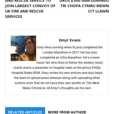
AND RESCUE SERVICE TO
DROS £500 GAN DDRINGO
JOIN LARGEST CONVOY OF
TRI CHOPA CYMRU MEWN
UK FIRE AND RESCUE
CIT LLAWN
SERVICES
Emyr Evans
Emyr likes running when fit,and completed the
London Marathon in 2017. He has also
completed an Ultra Marathon. He's a keen
music fan who likes to follow the weekly music
charts and is a presenter on hospital radio at the prince Phillip
Hospital Radio BGM. Emyr writes his own articles and also helps
the team to upload press releases along with uploading other
authors work that do not have their own profile on The West
Wales Chronicle. All Emyr's thoughts are his own.
RELATED ARTICLES
MORE FROM AUTHOR