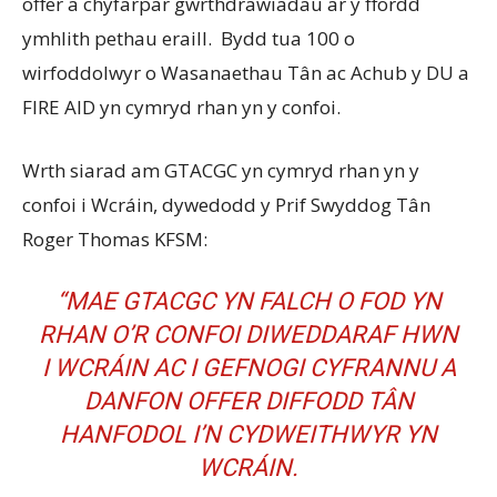
offer a chyfarpar gwrthdrawiadau ar y ffordd
ymhlith pethau eraill. Bydd tua 100 o
wirfoddolwyr o Wasanaethau Tân ac Achub y DU a
FIRE AID yn cymryd rhan yn y confoi.
Wrth siarad am GTACGC yn cymryd rhan yn y
confoi i Wcráin, dywedodd y Prif Swyddog Tân
Roger Thomas KFSM:
“MAE GTACGC YN FALCH O FOD YN
RHAN O’R CONFOI DIWEDDARAF HWN
I WCRÁIN AC I GEFNOGI CYFRANNU A
DANFON OFFER DIFFODD TÂN
HANFODOL I’N CYDWEITHWYR YN
WCRÁIN
.