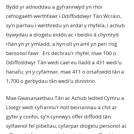
Bydd yr adnoddau a gyfrannwyd yn rhoi
cefnogaeth werthfawr i Ddiffoddwyr Tân Wcráin,
sy’n parhau i weithredu yn ardal y rhyfela, i achub
bywydau a diogelu eiddo ac i beidio â chymryd
rhan yn yr ymladd, a hyn oll yn aml yn peri risg
bersonol fawr. Ers dechrau’r rhyfel, mae 100 o
Ddiffoddwyr Tân wedi cael eu lladd a 431 wedi’u
hanafu; yn y cyfamser, mae 411 o orsafoedd tân a
1,700 o gerbydau tân wedi’u dinistrio.
Mae Gwasanaethau Tân ac Achub ledled Cymru a
Lloegr wedi cyfrannu’r holl beiriannau a chit ar
gyfer y confoi, sy’n cynnwys offer diffodd tân
sylfaenol fel pibellau, cyfarpar diogelu personol ac