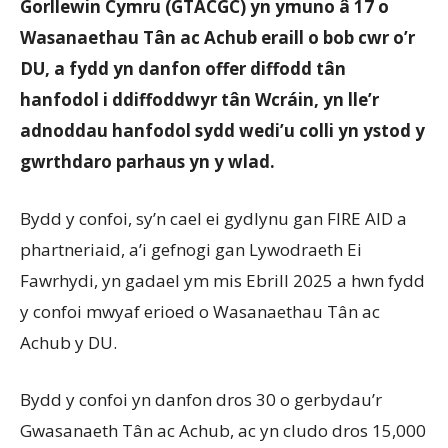
Gorllewin Cymru (GTACGC) yn ymuno â 17 o
Wasanaethau Tân ac Achub eraill o bob cwr o’r
DU, a fydd yn danfon offer diffodd tân
hanfodol i ddiffoddwyr tân Wcráin, yn lle’r
adnoddau hanfodol sydd wedi’u colli yn ystod y
gwrthdaro parhaus yn y wlad.
Bydd y confoi, sy’n cael ei gydlynu gan FIRE AID a
phartneriaid, a’i gefnogi gan Lywodraeth Ei
Fawrhydi, yn gadael ym mis Ebrill 2025 a hwn fydd
y confoi mwyaf erioed o Wasanaethau Tân ac
Achub y DU.
Bydd y confoi yn danfon dros 30 o gerbydau’r
Gwasanaeth Tân ac Achub, ac yn cludo dros 15,000