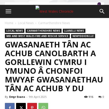
Home
Local News
Carmarthenshire News
LOCAL NEWS
CARMARTHENSHIRE NEWS
LLANELLI NEWS
MID AND WEST WALES FIRE AND RESCUE SERVICE
NEWYDDION LLE
GWASANAETH TÂN AC
ACHUB CANOLBARTH A
GORLLEWIN CYMRU I
YMUNO Â CHONFOI
MWYAF GWASANAETHAU
TÂN AC ACHUB Y DU
By
Emyr Evans
-
9th April 2025
916
0