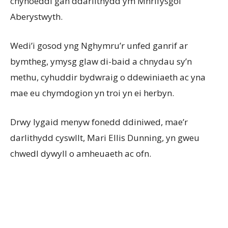
chyhoeddi gan ddarlithydd ym Mhrifysgol
Aberystwyth.
Wedi’i gosod yng Nghymru’r unfed ganrif ar
bymtheg, ymysg glaw di-baid a chnydau sy’n
methu, cyhuddir bydwraig o ddewiniaeth ac yna
mae eu chymdogion yn troi yn ei herbyn.
Drwy lygaid menyw fonedd ddiniwed, mae’r
darlithydd cyswllt, Mari Ellis Dunning, yn gweu
chwedl dywyll o amheuaeth ac ofn.