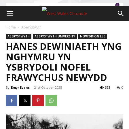
Home
Aberystwyth
ABERYSTWYTH
ABERYSTWYTH UNIVERSITY
NEWYDDION LLE
HANES DEWINIAETH YNG
NGHYMRU YN
YSBRYDOLI NOFEL
FRAWYCHUS NEWYDD
By
Emyr Evans
-
21st October 2025
393
0