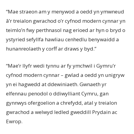
“Mae straeon am y menywod a oedd yn ymwneud
â’r treialon gwrachod o’r cyfnod modern cynnar yn
teimlo’n fwy perthnasol nag erioed ar hyn o bryd o
ystyried sefyllfa hawliau cenhedlu benywaidd a
hunanreolaeth y corff ar draws y byd.”
“Mae’r llyfr wedi tynnu ar fy ymchwil i Gymru’r
cyfnod modern cynnar – gwlad a oedd yn unigryw
yn ei hagwedd at ddewiniaeth. Gwnaeth yr
elfennau penodol o ddiwylliant Cymru, gan
gynnwys ofergoelion a chrefydd, atal y treialon
gwrachod a welwyd ledled gweddill Prydain ac
Ewrop.