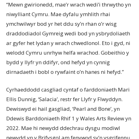
“Mewn gwirionedd, mae’r wrach wedi’i thrwytho yn
niwylliant Cymru. Mae dyfalu ymhlith rhai
ymchwilwyr bod yr het ddu sy’n rhan o’r wisg
draddodiadol Gymreig wedi bod yn ysbrydoliaeth
ar gyfer het lydan y wrach chwedlonol. Eto i gyd, ni
welodd Cymru unrhyw helfa wrachod. Gobeithio y
bydd y llyfr yn ddifyr, ond hefyd yn cynnig
dirnadaeth i bobl o rywfaint o’n hanes ni hefyd.”
Cyrhaeddodd casgliad cyntaf o farddoniaeth Mari
Ellis Dunnig, ‘Salacia’, restr fer Llyfr y Flwyddyn.
Dewiswyd ei hail gasgliad, ‘Pearl and Bone’, yn
Ddewis Barddoniaeth Rhif 1 y Wales Arts Review yn
2022. Mae hi newydd ddechrau dysgu modiwl
newydd yn y Brifysgol am fenywod sy’n ysgrifennu.