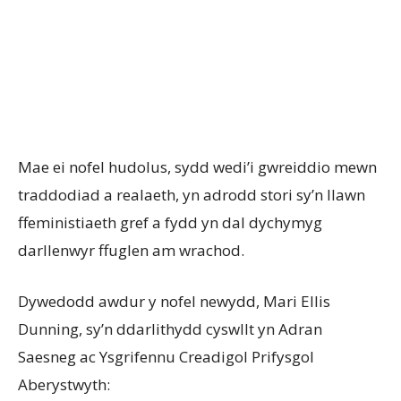
Mae ei nofel hudolus, sydd wedi’i gwreiddio mewn
traddodiad a realaeth, yn adrodd stori sy’n llawn
ffeministiaeth gref a fydd yn dal dychymyg
darllenwyr ffuglen am wrachod.
Dywedodd awdur y nofel newydd, Mari Ellis
Dunning, sy’n ddarlithydd cyswllt yn Adran
Saesneg ac Ysgrifennu Creadigol Prifysgol
Aberystwyth: