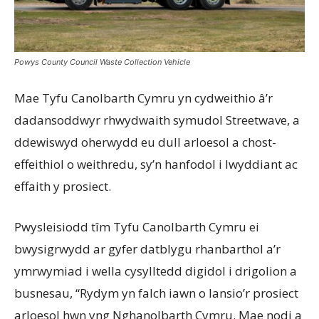
Powys County Council Waste Collection Vehicle
Mae Tyfu Canolbarth Cymru yn cydweithio â’r
dadansoddwyr rhwydwaith symudol Streetwave, a
ddewiswyd oherwydd eu dull arloesol a chost-
effeithiol o weithredu, sy’n hanfodol i lwyddiant ac
effaith y prosiect.
Pwysleisiodd tîm Tyfu Canolbarth Cymru ei
bwysigrwydd ar gyfer datblygu rhanbarthol a’r
ymrwymiad i wella cysylltedd digidol i drigolion a
busnesau, “Rydym yn falch iawn o lansio’r prosiect
arloesol hwn yng Nghanolbarth Cymru. Mae nodi a