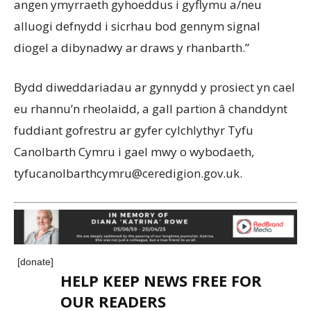
angen ymyrraeth gyhoeddus i gyflymu a/neu
alluogi defnydd i sicrhau bod gennym signal
diogel a dibynadwy ar draws y rhanbarth.”
Bydd diweddariadau ar gynnydd y prosiect yn cael
eu rhannu’n rheolaidd, a gall partïon â chanddynt
fuddiant gofrestru ar gyfer cylchlythyr Tyfu
Canolbarth Cymru i gael mwy o wybodaeth,
tyfucanolbarthcymru@ceredigion.gov.uk.
[donate]
HELP KEEP NEWS FREE FOR
OUR READERS