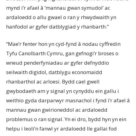
mynd i’r afael â ‘mannau gwan symudol’ ac
ardaloedd o allu gwael o ran y rhwydwaith yn
hanfodol ar gyfer datblygiad y rhanbarth.”
“Mae’r fenter hon yn cyd-fynd â nodau cyffredin
Tyfu Canolbarth Cymru, gan gefnogi’r broses o
wneud penderfyniadau ar gyfer defnyddio
seilwaith digidol, datblygu economaidd
rhanbarthol ac arloesi. Bydd cael gwell
gwybodaeth am y signal yn cynyddu ein gallu i
weithio gyda darparwyr masnachol i fynd i’r afael â
mannau gwan gwirioneddol ac ardaloedd
problemus o ran signal. Yn ei dro, bydd hyn yn ein
helpu i leoli’n fanwl yr ardaloedd lle gallai fod