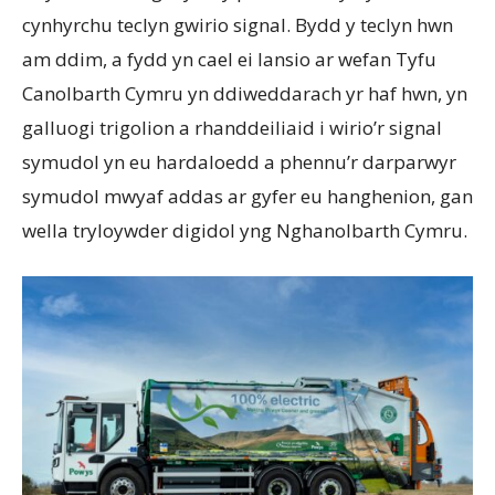
cynhyrchu teclyn gwirio signal. Bydd y teclyn hwn
am ddim, a fydd yn cael ei lansio ar wefan Tyfu
Canolbarth Cymru yn ddiweddarach yr haf hwn, yn
galluogi trigolion a rhanddeiliaid i wirio’r signal
symudol yn eu hardaloedd a phennu’r darparwyr
symudol mwyaf addas ar gyfer eu hanghenion, gan
wella tryloywder digidol yng Nghanolbarth Cymru.