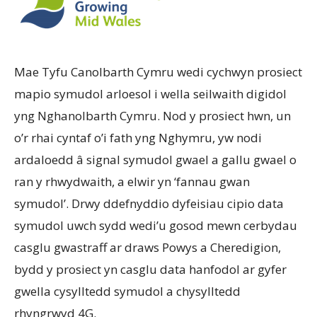
Mae Tyfu Canolbarth Cymru wedi cychwyn prosiect
mapio symudol arloesol i wella seilwaith digidol
yng Nghanolbarth Cymru. Nod y prosiect hwn, un
o’r rhai cyntaf o’i fath yng Nghymru, yw nodi
ardaloedd â signal symudol gwael a gallu gwael o
ran y rhwydwaith, a elwir yn ‘fannau gwan
symudol’. Drwy ddefnyddio dyfeisiau cipio data
symudol uwch sydd wedi’u gosod mewn cerbydau
casglu gwastraff ar draws Powys a Cheredigion,
bydd y prosiect yn casglu data hanfodol ar gyfer
gwella cysylltedd symudol a chysylltedd
rhyngrwyd 4G.