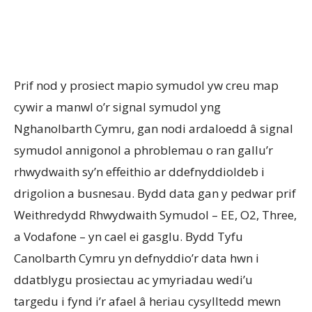
Prif nod y prosiect mapio symudol yw creu map
cywir a manwl o’r signal symudol yng
Nghanolbarth Cymru, gan nodi ardaloedd â signal
symudol annigonol a phroblemau o ran gallu’r
rhwydwaith sy’n effeithio ar ddefnyddioldeb i
drigolion a busnesau. Bydd data gan y pedwar prif
Weithredydd Rhwydwaith Symudol – EE, O2, Three,
a Vodafone – yn cael ei gasglu. Bydd Tyfu
Canolbarth Cymru yn defnyddio’r data hwn i
ddatblygu prosiectau ac ymyriadau wedi’u
targedu i fynd i’r afael â heriau cysylltedd mewn