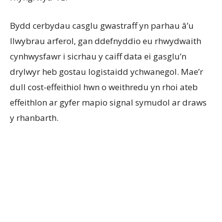
Bydd cerbydau casglu gwastraff yn parhau â’u
llwybrau arferol, gan ddefnyddio eu rhwydwaith
cynhwysfawr i sicrhau y caiff data ei gasglu’n
drylwyr heb gostau logistaidd ychwanegol. Mae’r
dull cost-effeithiol hwn o weithredu yn rhoi ateb
effeithlon ar gyfer mapio signal symudol ar draws
y rhanbarth.