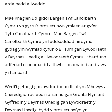
ardaloedd allweddol.
Mae Rhaglen Ddigidol Bargen Twf Canolbarth
Cymru yn gyrru’r prosiect hwn ymlaen ar gyfer
Tyfu Canolbarth Cymru. Mae Bargen Twf
Canolbarth Cymru yn fuddsoddiad hirdymor
gydag ymrwymiad cyfun o £110m gan Lywodraeth
y Deyrnas Unedig a Llywodraeth Cymru i sbarduno
adferiad economaidd a thwf economaidd ar draws
y rhanbarth.
Wedi’i gefnogi gan awdurdodau lleol ym Mhowys a
Cheredigion ac wedi’i ariannu gan Gronfa Ffyniant
Gyffredin y Deyrnas Unedig gan Lywodraeth y
Deyrnas Unedig, bydd y prosiect hefyd yn