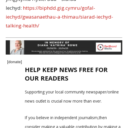
Iechyd:
https://biphdd.gig.cymru/gofal-
iechyd/gwasanaethau-a-thimau/siarad-iechyd-
talking-health/
[donate]
HELP KEEP NEWS FREE FOR
OUR READERS
Supporting your local community newspaper/online
news outlet is crucial now more than ever.
If you believe in independent journalism,then
consider making a valuable contribution by making a