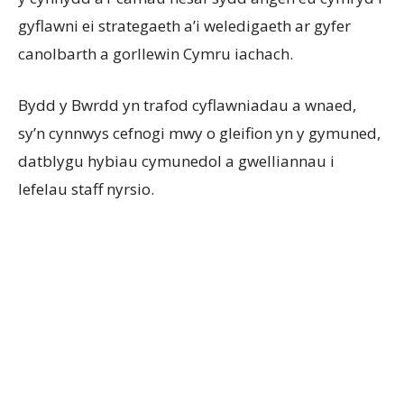
gyflawni ei strategaeth a’i weledigaeth ar gyfer
canolbarth a gorllewin Cymru iachach.
Bydd y Bwrdd yn trafod cyflawniadau a wnaed,
sy’n cynnwys cefnogi mwy o gleifion yn y gymuned,
datblygu hybiau cymunedol a gwelliannau i
lefelau staff nyrsio.