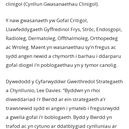
clinigol (Cynllun Gwasanaethau Clinigol).
Y naw gwasanaeth yw Gofal Critigol,
Llawfeddygaeth Gyffredinol Frys, Strôc, Endosgopi,
Radioleg, Dermatoleg, Offthalmoleg, Orthopedeg
ac Wroleg. Maent yn wasanaethau sy’n fregus ac
sydd angen newid a chymorth i barhau i ddarparu
gofal diogel i’n poblogaethau yn y tymor canolig.
Dywedodd y Cyfarwyddwr Gweithredol Strategaeth
a Chynllunio, Lee Davies: “Byddwn yn rhoi
diweddariad i’r Bwrdd ar ein strategaeth a’r
trawsnewid sydd ei angen i ymateb i fregusrwydd
a gwella gofal i’r boblogaeth. Bydd y Bwrdd yn
trafod ac yn cytuno ar ddatblygiad cynlluniau ar