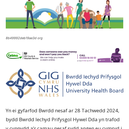
8b49992deb19ae3d org
Yn ei gyfarfod Bwrdd nesaf ar 28 Tachwedd 2024,
bydd Bwrdd Iechyd Prifysgol Hywel Dda yn trafod
y cynnydd a’r camau nesaf sydd angen eu cymryd i