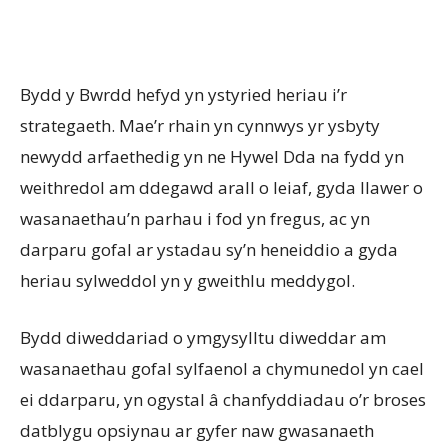
Bydd y Bwrdd hefyd yn ystyried heriau i’r
strategaeth. Mae’r rhain yn cynnwys yr ysbyty
newydd arfaethedig yn ne Hywel Dda na fydd yn
weithredol am ddegawd arall o leiaf, gyda llawer o
wasanaethau’n parhau i fod yn fregus, ac yn
darparu gofal ar ystadau sy’n heneiddio a gyda
heriau sylweddol yn y gweithlu meddygol.
Bydd diweddariad o ymgysylltu diweddar am
wasanaethau gofal sylfaenol a chymunedol yn cael
ei ddarparu, yn ogystal â chanfyddiadau o’r broses
datblygu opsiynau ar gyfer naw gwasanaeth