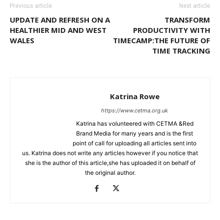
Previous article
Next article
UPDATE AND REFRESH ON A
TRANSFORM
HEALTHIER MID AND WEST
PRODUCTIVITY WITH
WALES
TIMECAMP:THE FUTURE OF
TIME TRACKING
Katrina Rowe
https://www.cetma.org.uk
Katrina has volunteered with CETMA &Red
Brand Media for many years and is the first
point of call for uploading all articles sent into
us. Katrina does not write any articles however if you notice that
she is the author of this article,she has uploaded it on behalf of
the original author.