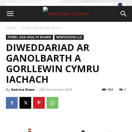
Home
hywel dda health board
HYWEL DDA HEALTH BOARD
NEWYDDION LLE
DIWEDDARIAD AR
GANOLBARTH A
GORLLEWIN CYMRU
IACHACH
By
Katrina Rowe
-
26th November 2024
454
0