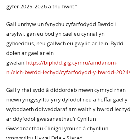
gyfer 2025-2026 a thu hwnt.”
Gall unrhyw un fynychu cyfarfodydd Bwrdd i
arsylwi, gan eu bod yn cael eu cynnal yn
gyhoeddus, neu gallwch eu gwylio ar-lein. Bydd
dolen ar gael ar ein
gwefan:
https://biphdd.gig.cymru/amdanom-
ni/eich-bwrdd-iechyd/cyfarfodydd-y-bwrdd-2024/
Gall y rhai sydd â diddordeb mewn cymryd rhan
mewn ymgysylltu yn y dyfodol neu a hoffai gael y
wybodaeth ddiweddaraf am waith y bwrdd iechyd
ar ddyfodol gwasanaethau’r Cynllun
Gwasanaethau Clinigol ymuno â chynllun
ymgysylltu Hywel Dda – Siarad