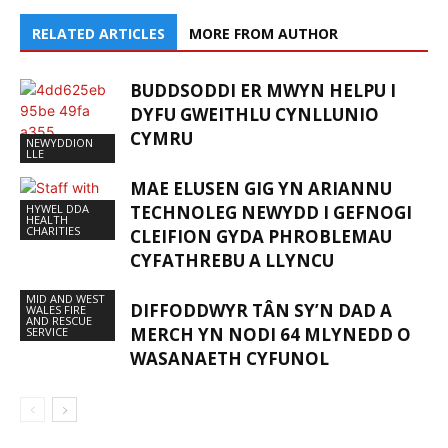
RELATED ARTICLES
MORE FROM AUTHOR
BUDDSODDI ER MWYN HELPU I
DYFU GWEITHLU CYNLLUNIO
CYMRU
NEWYDDION
LLE
MAE ELUSEN GIG YN ARIANNU
HYWEL DDA
TECHNOLEG NEWYDD I GEFNOGI
HEALTH
CHARITIES
CLEIFION GYDA PHROBLEMAU
CYFATHREBU A LLYNCU
MID AND WEST
DIFFODDWYR TÂN SY’N DAD A
WALES FIRE
AND RESCUE
MERCH YN NODI 64 MLYNEDD O
SERVICE
WASANAETH CYFUNOL