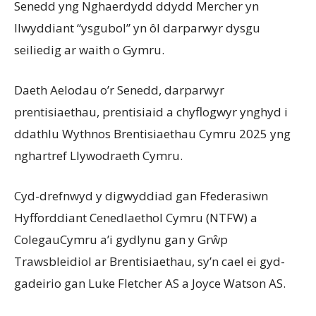
Senedd yng Nghaerdydd ddydd Mercher yn
llwyddiant “ysgubol” yn ôl darparwyr dysgu
seiliedig ar waith o Gymru.
Daeth Aelodau o’r Senedd, darparwyr
prentisiaethau, prentisiaid a chyflogwyr ynghyd i
ddathlu Wythnos Brentisiaethau Cymru 2025 yng
nghartref Llywodraeth Cymru.
Cyd-drefnwyd y digwyddiad gan Ffederasiwn
Hyfforddiant Cenedlaethol Cymru (NTFW) a
ColegauCymru a’i gydlynu gan y Grŵp
Trawsbleidiol ar Brentisiaethau, sy’n cael ei gyd-
gadeirio gan Luke Fletcher AS a Joyce Watson AS.