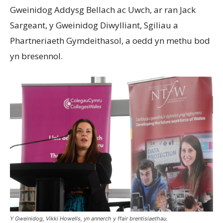
Gweinidog Addysg Bellach ac Uwch, ar ran Jack
Sargeant, y Gweinidog Diwylliant, Sgiliau a
Phartneriaeth Gymdeithasol, a oedd yn methu bod
yn bresennol.
Y Gweinidog, Vikki Howells, yn annerch y ffair brentisiaethau.