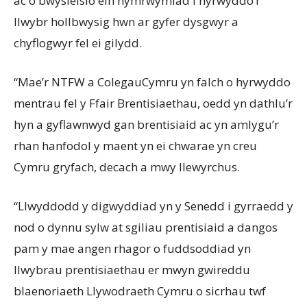
ac o bwysleisio ein hymrwymiad i hyrwyddo’r
llwybr hollbwysig hwn ar gyfer dysgwyr a
chyflogwyr fel ei gilydd.
“Mae’r NTFW a ColegauCymru yn falch o hyrwyddo
mentrau fel y Ffair Brentisiaethau, oedd yn dathlu’r
hyn a gyflawnwyd gan brentisiaid ac yn amlygu’r
rhan hanfodol y maent yn ei chwarae yn creu
Cymru gryfach, decach a mwy llewyrchus.
“Llwyddodd y digwyddiad yn y Senedd i gyrraedd y
nod o dynnu sylw at sgiliau prentisiaid a dangos
pam y mae angen rhagor o fuddsoddiad yn
llwybrau prentisiaethau er mwyn gwireddu
blaenoriaeth Llywodraeth Cymru o sicrhau twf