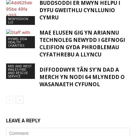
BUDDSODDI ER MWYN HELPU I
DYFU GWEITHLU CYNLLUNIO
CYMRU
NEWYDDION
LLE
MAE ELUSEN GIG YN ARIANNU
HYWEL DDA
TECHNOLEG NEWYDD I GEFNOGI
HEALTH
CHARITIES
CLEIFION GYDA PHROBLEMAU
CYFATHREBU A LLYNCU
MID AND WEST
DIFFODDWYR TÂN SY’N DAD A
WALES FIRE
AND RESCUE
MERCH YN NODI 64 MLYNEDD O
SERVICE
WASANAETH CYFUNOL
LEAVE A REPLY