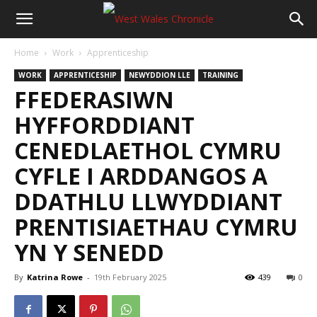
Home
Work
Apprenticeship
WORK
APPRENTICESHIP
NEWYDDION LLE
TRAINING
FFEDERASIWN
HYFFORDDIANT
CENEDLAETHOL CYMRU
CYFLE I ARDDANGOS A
DDATHLU LLWYDDIANT
PRENTISIAETHAU CYMRU
YN Y SENEDD
By
Katrina Rowe
-
19th February 2025
439
0