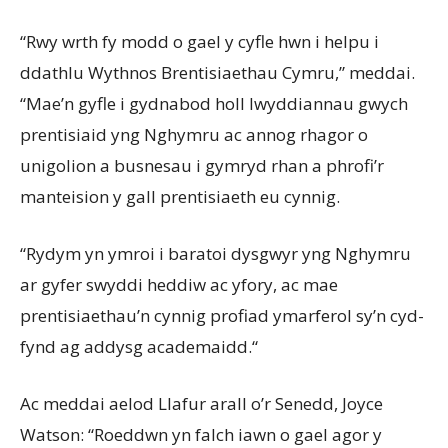
“Rwy wrth fy modd o gael y cyfle hwn i helpu i
ddathlu Wythnos Brentisiaethau Cymru,” meddai.
“Mae’n gyfle i gydnabod holl lwyddiannau gwych
prentisiaid yng Nghymru ac annog rhagor o
unigolion a busnesau i gymryd rhan a phrofi’r
manteision y gall prentisiaeth eu cynnig.
“Rydym yn ymroi i baratoi dysgwyr yng Nghymru
ar gyfer swyddi heddiw ac yfory, ac mae
prentisiaethau’n cynnig profiad ymarferol sy’n cyd-
fynd ag addysg academaidd.
“
Ac meddai aelod Llafur arall o’r Senedd, Joyce
Watson: “Roeddwn yn falch iawn o gael agor y