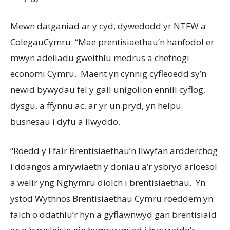
Mewn datganiad ar y cyd, dywedodd yr NTFW a
ColegauCymru: “Mae prentisiaethau’n hanfodol er
mwyn adeiladu gweithlu medrus a chefnogi
economi Cymru. Maent yn cynnig cyfleoedd sy’n
newid bywydau fel y gall unigolion ennill cyflog,
dysgu, a ffynnu ac, ar yr un pryd, yn helpu
busnesau i dyfu a llwyddo.
“Roedd y Ffair Brentisiaethau’n llwyfan ardderchog
i ddangos amrywiaeth y doniau a’r ysbryd arloesol
a welir yng Nghymru diolch i brentisiaethau. Yn
ystod Wythnos Brentisiaethau Cymru roeddem yn
falch o ddathlu’r hyn a gyflawnwyd gan brentisiaid