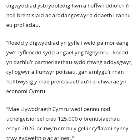
digwyddiad ysbrydoledig hwn a hoffwn ddiolch i’r
holl brentisiaid ac arddangoswyr a ddaeth i rannu
eu profiadau.
“Roedd y digwyddiad yn gyfle i weld pa mor eang
yw’r cyfleoedd sydd ar gael yng Nghymru. Roedd
yn dathlu’r partneriaethau sydd rhwng addysgwyr,
cyflogwyr a llunwyr polisïau, gan amlygu’r rhan
hollbwysig y mae prentisiaethau’n ei chwarae yn
economi Cymru.
“Mae Llywodraeth Cymru wedi pennu nod
uchelgeisiol sef creu 125,000 o brentisiaethau
erbyn 2026, ac rwy’n credu y gellir cyflawni hynny
trwy gydweithio ac arloesi.
“