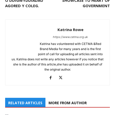
O DDIGWYDDIADAU
SHOWCASE TO HEART OF
AGORED Y COLEG.
GOVERNMENT
Katrina Rowe
https://www.cetma.org.uk
Katrina has volunteered with CETMA &Red
Brand Media for many years and is the first
point of call for uploading all articles sent into
us. Katrina does not write any articles however if you notice that
she is the author of this article,she has uploaded it on behalf of
the original author.
RELATED ARTICLES
MORE FROM AUTHOR