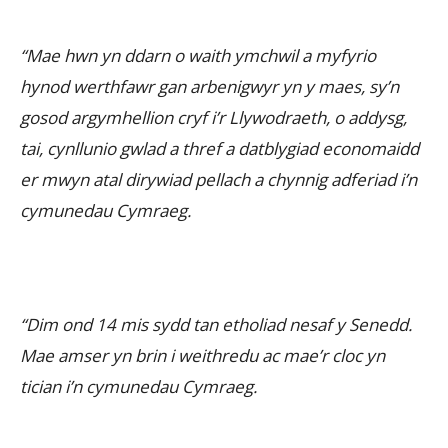
“Mae hwn yn ddarn o waith ymchwil a myfyrio
hynod werthfawr gan arbenigwyr yn y maes, sy’n
gosod argymhellion cryf i’r Llywodraeth, o addysg,
tai, cynllunio gwlad a thref a datblygiad economaidd
er mwyn atal dirywiad pellach a chynnig adferiad i’n
cymunedau Cymraeg.
“Dim ond 14 mis sydd tan etholiad nesaf y Senedd.
Mae amser yn brin i weithredu ac mae’r cloc yn
tician i’n cymunedau Cymraeg.