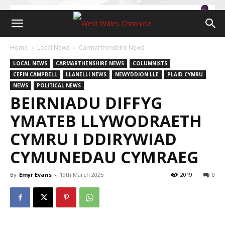
Home
Local News
Carmarthenshire News
LOCAL NEWS
CARMARTHENSHIRE NEWS
COLUMNISTS
CEFIN CAMPBELL
LLANELLI NEWS
NEWYDDION LLE
PLAID CYMRU
NEWS
POLITICAL NEWS
BEIRNIADU DIFFYG
YMATEB LLYWODRAETH
CYMRU I DDIRYWIAD
CYMUNEDAU CYMRAEG
By
Emyr Evans
-
19th March 2025
2019
0