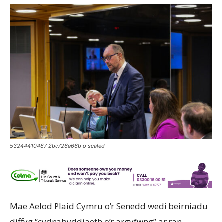
53244410487 2bc726e66b o scaled
Mae Aelod Plaid Cymru o’r Senedd wedi beirniadu
diffyg “cydnabyddiaeth o’r argyfwng” ar ran