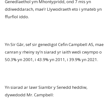
Genedlaethol ym Mhontypridd, ond 7 mis yn
ddiweddarach, mae’r Llywodraeth eto i ymateb yn
ffurfiol iddo.
Yn Sir Gâr, sef sir genedigol Cefin Campbell AS, mae
canran y rheiny sy’n siarad yr iaith wedi cwympo o
50.3% yn 2001, i 43.9% yn 2011, i 39.9% yn 2021.
Yn siarad ar lawr Siambr y Senedd heddiw,
dywedodd Mr. Campbell: