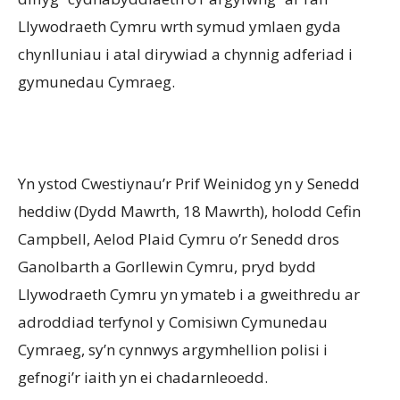
Llywodraeth Cymru wrth symud ymlaen gyda
chynlluniau i atal dirywiad a chynnig adferiad i
gymunedau Cymraeg.
Yn ystod Cwestiynau’r Prif Weinidog yn y Senedd
heddiw (Dydd Mawrth, 18 Mawrth), holodd Cefin
Campbell, Aelod Plaid Cymru o’r Senedd dros
Ganolbarth a Gorllewin Cymru, pryd bydd
Llywodraeth Cymru yn ymateb i a gweithredu ar
adroddiad terfynol y Comisiwn Cymunedau
Cymraeg, sy’n cynnwys argymhellion polisi i
gefnogi’r iaith yn ei chadarnleoedd.