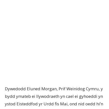
Dywedodd Eluned Morgan, Prif Weinidog Cymru, y
bydd ymateb ei llywodraeth yn cael ei gyhoeddi yn
ystod Eisteddfod yr Urdd fis Mai, ond nid oedd hi’n