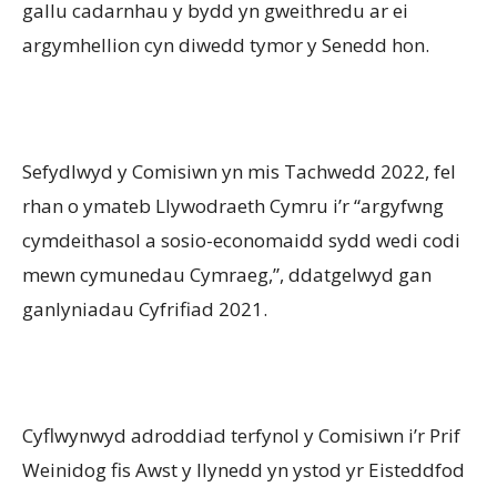
gallu cadarnhau y bydd yn gweithredu ar ei
argymhellion cyn diwedd tymor y Senedd hon.
Sefydlwyd y Comisiwn yn mis Tachwedd 2022, fel
rhan o ymateb Llywodraeth Cymru i’r “argyfwng
cymdeithasol a sosio-economaidd sydd wedi codi
mewn cymunedau Cymraeg,”, ddatgelwyd gan
ganlyniadau Cyfrifiad 2021.
Cyflwynwyd adroddiad terfynol y Comisiwn i’r Prif
Weinidog fis Awst y llynedd yn ystod yr Eisteddfod