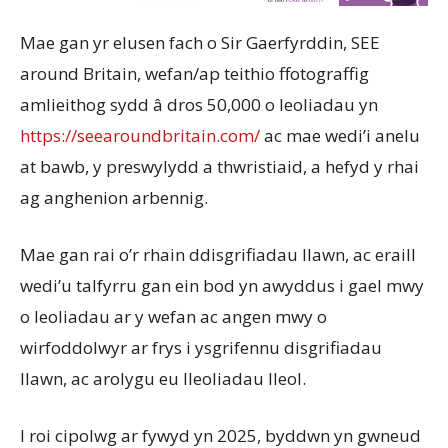
Mae gan yr elusen fach o Sir Gaerfyrddin, SEE
around Britain, wefan/ap teithio ffotograffig
amlieithog sydd â dros 50,000 o leoliadau yn
https://seearoundbritain.com/
ac mae wedi’i anelu
at bawb, y preswylydd a thwristiaid, a hefyd y rhai
ag anghenion arbennig.
Mae gan rai o’r rhain ddisgrifiadau llawn, ac eraill
wedi’u talfyrru gan ein bod yn awyddus i gael mwy
o leoliadau ar y wefan ac angen mwy o
wirfoddolwyr ar frys i ysgrifennu disgrifiadau
llawn, ac arolygu eu lleoliadau lleol.
I roi cipolwg ar fywyd yn 2025, byddwn yn gwneud