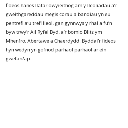
fideos hanes llafar dwyieithog am y lleoliadau a’r
gweithgareddau megis corau a bandiau yn eu
pentrefi a’u trefi lleol, gan gynnwys y rhai a fu’n
byw trwy’r Ail Ryfel Byd, a’r bomio Blitz ym
Mhenfro, Abertawe a Chaerdydd. Byddai’r fideos
hyn wedyn yn gofnod parhaol parhaol ar ein
gwefan/ap.