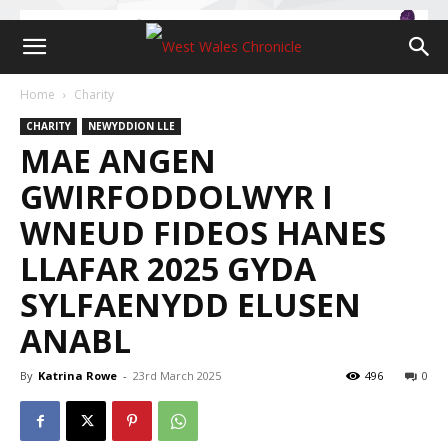
Home
Charity
CHARITY
NEWYDDION LLE
MAE ANGEN
GWIRFODDOLWYR I
WNEUD FIDEOS HANES
LLAFAR 2025 GYDA
SYLFAENYDD ELUSEN
ANABL
By
Katrina Rowe
-
23rd March 2025
496
0