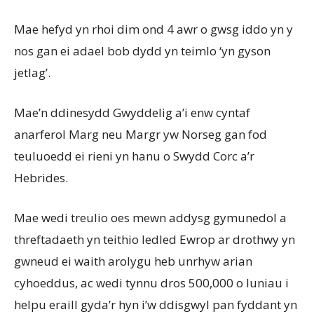
Mae hefyd yn rhoi dim ond 4 awr o gwsg iddo yn y
nos gan ei adael bob dydd yn teimlo ‘yn gyson
jetlag’.
Mae’n ddinesydd Gwyddelig a’i enw cyntaf
anarferol Marg neu Margr yw Norseg gan fod
teuluoedd ei rieni yn hanu o Swydd Corc a’r
Hebrides.
Mae wedi treulio oes mewn addysg gymunedol a
threftadaeth yn teithio ledled Ewrop ar drothwy yn
gwneud ei waith arolygu heb unrhyw arian
cyhoeddus, ac wedi tynnu dros 500,000 o luniau i
helpu eraill gyda’r hyn i’w ddisgwyl pan fyddant yn