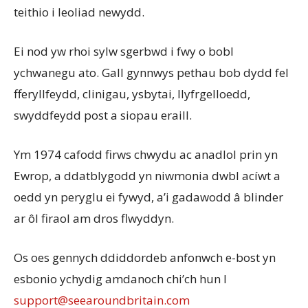
teithio i leoliad newydd.
Ei nod yw rhoi sylw sgerbwd i fwy o bobl
ychwanegu ato. Gall gynnwys pethau bob dydd fel
fferyllfeydd, clinigau, ysbytai, llyfrgelloedd,
swyddfeydd post a siopau eraill.
Ym 1974 cafodd firws chwydu ac anadlol prin yn
Ewrop, a ddatblygodd yn niwmonia dwbl acíwt a
oedd yn peryglu ei fywyd, a’i gadawodd â blinder
ar ôl firaol am dros flwyddyn.
Os oes gennych ddiddordeb anfonwch e-bost yn
esbonio ychydig amdanoch chi’ch hun I
support@seearoundbritain.com