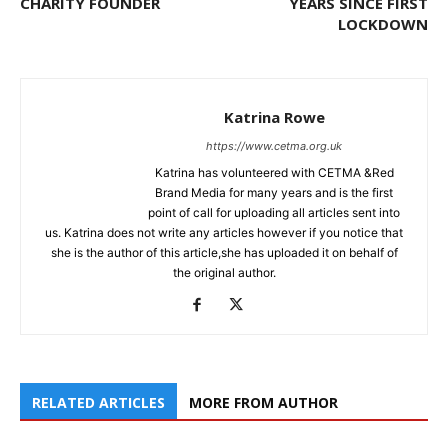
CHARITY FOUNDER
YEARS SINCE FIRST
LOCKDOWN
Katrina Rowe
https://www.cetma.org.uk
Katrina has volunteered with CETMA &Red
Brand Media for many years and is the first
point of call for uploading all articles sent into
us. Katrina does not write any articles however if you notice that
she is the author of this article,she has uploaded it on behalf of
the original author.
RELATED ARTICLES
MORE FROM AUTHOR