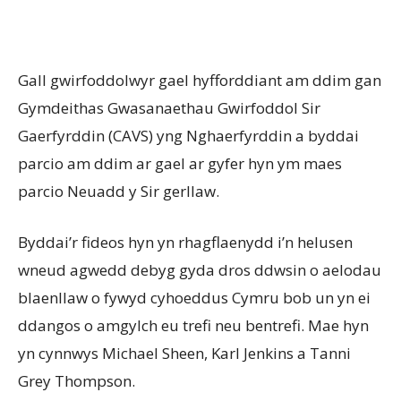
Gall gwirfoddolwyr gael hyfforddiant am ddim gan
Gymdeithas Gwasanaethau Gwirfoddol Sir
Gaerfyrddin (CAVS) yng Nghaerfyrddin a byddai
parcio am ddim ar gael ar gyfer hyn ym maes
parcio Neuadd y Sir gerllaw.
Byddai’r fideos hyn yn rhagflaenydd i’n helusen
wneud agwedd debyg gyda dros ddwsin o aelodau
blaenllaw o fywyd cyhoeddus Cymru bob un yn ei
ddangos o amgylch eu trefi neu bentrefi. Mae hyn
yn cynnwys Michael Sheen, Karl Jenkins a Tanni
Grey Thompson.