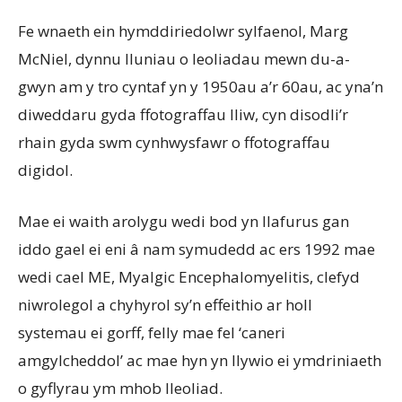
Fe wnaeth ein hymddiriedolwr sylfaenol, Marg
McNiel, dynnu lluniau o leoliadau mewn du-a-
gwyn am y tro cyntaf yn y 1950au a’r 60au, ac yna’n
diweddaru gyda ffotograffau lliw, cyn disodli’r
rhain gyda swm cynhwysfawr o ffotograffau
digidol.
Mae ei waith arolygu wedi bod yn llafurus gan
iddo gael ei eni â nam symudedd ac ers 1992 mae
wedi cael ME, Myalgic Encephalomyelitis, clefyd
niwrolegol a chyhyrol sy’n effeithio ar holl
systemau ei gorff, felly mae fel ‘caneri
amgylcheddol’ ac mae hyn yn llywio ei ymdriniaeth
o gyflyrau ym mhob lleoliad.