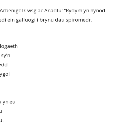
Arbenigol Cwsg ac Anadlu: “Rydym yn hynod
di ein galluogi i brynu dau spiromedr.
dogaeth
 sy’n
sydd
dygol
 yn eu
u
u.