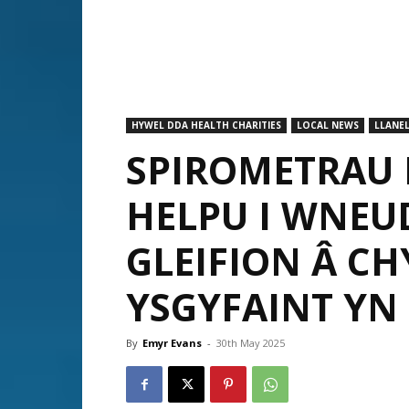
HYWEL DDA HEALTH CHARITIES
LOCAL NEWS
LLANEL
SPIROMETRAU
HELPU I WNEU
GLEIFION Â CH
YSGYFAINT YN
By
Emyr Evans
-
30th May 2025