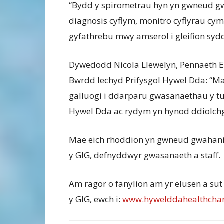
“Bydd y spirometrau hyn yn gwneud gwa
diagnosis cyflym, monitro cyflyrau cymh
gyfathrebu mwy amserol i gleifion syd
Dywedodd Nicola Llewelyn, Pennaeth 
Bwrdd Iechyd Prifysgol Hywel Dda: “Ma
galluogi i ddarparu gwasanaethau y tu h
Hywel Dda ac rydym yn hynod ddiolch
Mae eich rhoddion yn gwneud gwahaniaet
y GIG, defnyddwyr gwasanaeth a staff.
Am ragor o fanylion am yr elusen a sut y 
y GIG, ewch i:
www.hywelddahealthchari