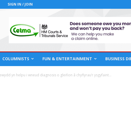
SIGN IN / JOIN
COLUMNISTS
FUN & ENTERTAINMENT
BUSINESS D
wydd yn helpu i wneud diagnosis o gleifion â chyflyrau’r ysgyfaint...