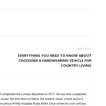
Next article
EVERYTHING YOU NEED TO KNOW ABOUT
CHOOSING A HARDWEARING VEHICLE FOR
COUNTRY LIVING
nd completed the London Marathon in 2017. He has also completed
 music fan who likes to follow the weekly music charts and is a
the prince Phillip Hospital Radio BGM. Emyr writes his own articles