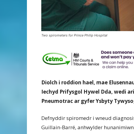
Two spirometers for Prince Philip Hospital
Diolch i roddion hael, mae Elusenn
Iechyd Prifysgol Hywel Dda, wedi a
Pneumotrac ar gyfer Ysbyty Tywysog
Defnyddir spiromedr i wneud diagnosis 
Guillain-Barré, anhwylder hunanimiwn sy