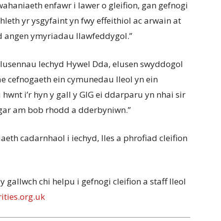
haniaeth enfawr i lawer o gleifion, gan gefnogi
leth yr ysgyfaint yn fwy effeithiol ac arwain at
d angen ymyriadau llawfeddygol.”
Elusennau Iechyd Hywel Dda, elusen swyddogol
e cefnogaeth ein cymunedau lleol yn ein
wnt i’r hyn y gall y GIG ei ddarparu yn nhai sir
gar am bob rhodd a dderbyniwn.”
h cadarnhaol i iechyd, lles a phrofiad cleifion
gallwch chi helpu i gefnogi cleifion a staff lleol
ties.org.uk