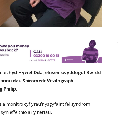
au Iechyd Hywel Dda, elusen swyddogol Bwrdd
riannu dau Spiromedr Vitalograph
 Philip.
a monitro cyflyrau’r ysgyfaint fel syndrom
’n effeithio ar y nerfau.