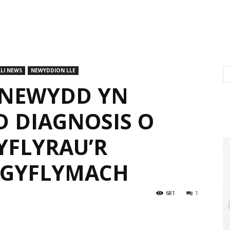
LI NEWS
NEWYDDION LLE
 NEWYDD YN
D DIAGNOSIS O
YFLYRAU’R
 GYFLYMACH
681
1