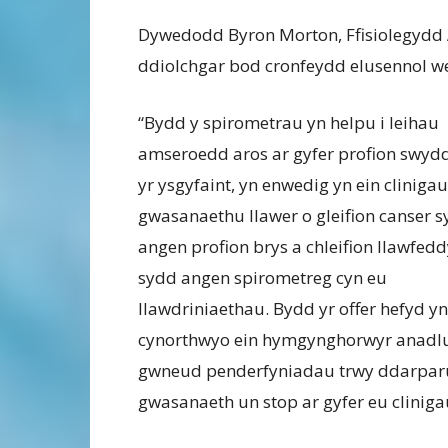
Dywedodd Byron Morton, Ffisiolegydd 
ddiolchgar bod cronfeydd elusennol we
“Bydd y spirometrau yn helpu i leihau
amseroedd aros ar gyfer profion swyd
yr ysgyfaint, yn enwedig yn ein clinigau
gwasanaethu llawer o gleifion canser 
angen profion brys a chleifion llawfed
sydd angen spirometreg cyn eu
llawdriniaethau. Bydd yr offer hefyd yn
cynorthwyo ein hymgynghorwyr anadlu
gwneud penderfyniadau trwy ddarpar
gwasanaeth un stop ar gyfer eu cliniga