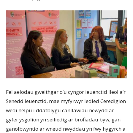
Fel aelodau gweithgar o’u cyngor ieuenctid lleol a’r
Senedd Ieuenctid, mae myfyrwyr ledled Ceredigion
wedi helpu i ddatblygu canllawiau newydd ar
gyfer ysgolion yn seiliedig ar brofiadau byw, gan
ganolbwyntio ar wneud nwyddau yn fwy hygyrch a