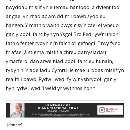
nwyddau mislif yn eitemau hanfodol a dylent fod
ar gael yn rhad ac am ddim i bawb sydd eu
hangen. Y math o waith pwysig sy’n cael ei wneud
gan y bobl ifanc hyn yn Ysgol Bro Pedr yw’r union
fath o fenter rydyn ni’n falch o’i gefnogi. Trwy fynd
i’r afael â stigma mislif a chreu datrysiadau
ymarferol dan arweiniad pobl ifanc eu hunain,
rydyn ni’n adeiladu Cymru lle mae urddas mislif yn
realiti i bawb. Rydw i wedi fy wir ysbrydoli gan yr
hyn rydw i wedi’i weld yr wythnos hon.”
[donate]