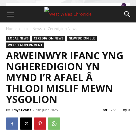
Home
Local News
Ceredigion News
LOCAL NEWS
CEREDIGION NEWS
NEWYDDION LLE
WELSH GOVERNMENT
ARWEINWYR IFANC YNG
NGHEREDIGION YN
MYND I’R AFAEL Â
THLODI MISLIF MEWN
YSGOLION
By
Emyr Evans
-
5th June 2025
1256
0