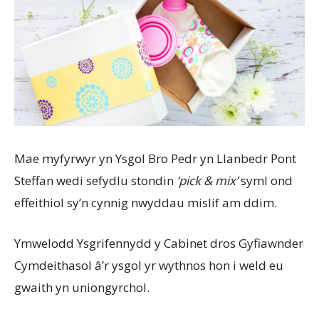
Mae myfyrwyr yn Ysgol Bro Pedr yn Llanbedr Pont
Steffan wedi sefydlu stondin
‘pick & mix’
syml ond
effeithiol sy’n cynnig nwyddau mislif am ddim.
Ymwelodd Ysgrifennydd y Cabinet dros Gyfiawnder
Cymdeithasol â’r ysgol yr wythnos hon i weld eu
gwaith yn uniongyrchol.