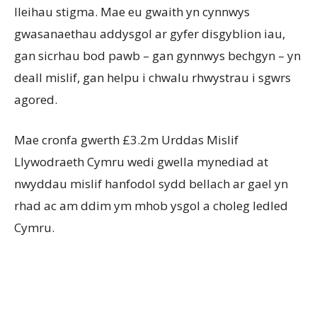
lleihau stigma. Mae eu gwaith yn cynnwys
gwasanaethau addysgol ar gyfer disgyblion iau,
gan sicrhau bod pawb – gan gynnwys bechgyn – yn
deall mislif, gan helpu i chwalu rhwystrau i sgwrs
agored.
Mae cronfa gwerth £3.2m Urddas Mislif
Llywodraeth Cymru wedi gwella mynediad at
nwyddau mislif hanfodol sydd bellach ar gael yn
rhad ac am ddim ym mhob ysgol a choleg ledled
Cymru.