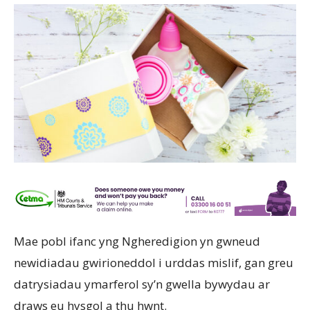
Mae pobl ifanc yng Ngheredigion yn gwneud
newidiadau gwirioneddol i urddas mislif, gan greu
datrysiadau ymarferol sy’n gwella bywydau ar
draws eu hysgol a thu hwnt.