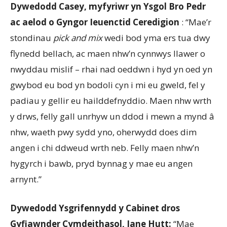
Dywedodd Casey, myfyriwr yn Ysgol Bro Pedr
ac aelod o Gyngor Ieuenctid Ceredigion
: “Mae’r
stondinau
pick and mix
wedi bod yma ers tua dwy
flynedd bellach, ac maen nhw’n cynnwys llawer o
nwyddau mislif – rhai nad oeddwn i hyd yn oed yn
gwybod eu bod yn bodoli cyn i mi eu gweld, fel y
padiau y gellir eu hailddefnyddio. Maen nhw wrth
y drws, felly gall unrhyw un ddod i mewn a mynd â
nhw, waeth pwy sydd yno, oherwydd does dim
angen i chi ddweud wrth neb. Felly maen nhw’n
hygyrch i bawb, pryd bynnag y mae eu angen
arnynt.”
Dywedodd Ysgrifennydd y Cabinet dros
Gyfiawnder Cymdeithasol, Jane Hutt:
“Mae