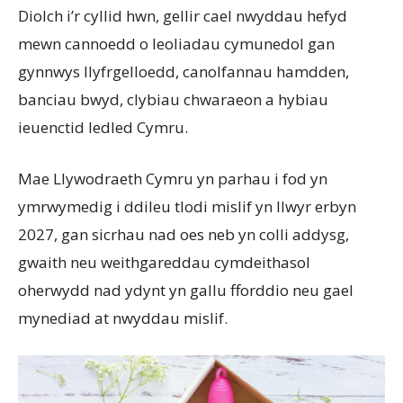
Diolch i’r cyllid hwn, gellir cael nwyddau hefyd
mewn cannoedd o leoliadau cymunedol gan
gynnwys llyfrgelloedd, canolfannau hamdden,
banciau bwyd, clybiau chwaraeon a hybiau
ieuenctid ledled Cymru.
Mae Llywodraeth Cymru yn parhau i fod yn
ymrwymedig i ddileu tlodi mislif yn llwyr erbyn
2027, gan sicrhau nad oes neb yn colli addysg,
gwaith neu weithgareddau cymdeithasol
oherwydd nad ydynt yn gallu fforddio neu gael
mynediad at nwyddau mislif.