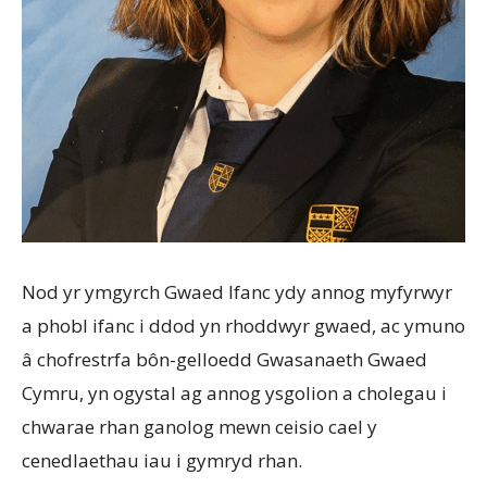
Nod yr ymgyrch Gwaed Ifanc ydy annog myfyrwyr
a phobl ifanc i ddod yn rhoddwyr gwaed, ac ymuno
â chofrestrfa bôn-gelloedd Gwasanaeth Gwaed
Cymru, yn ogystal ag annog ysgolion a cholegau i
chwarae rhan ganolog mewn ceisio cael y
cenedlaethau iau i gymryd rhan.