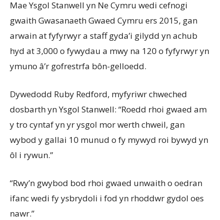
Mae Ysgol Stanwell yn Ne Cymru wedi cefnogi
gwaith Gwasanaeth Gwaed Cymru ers 2015, gan
arwain at fyfyrwyr a staff gyda’i gilydd yn achub
hyd at 3,000 o fywydau a mwy na 120 o fyfyrwyr yn
ymuno â’r gofrestrfa bôn-gelloedd.
Dywedodd Ruby Redford, myfyriwr chweched
dosbarth yn Ysgol Stanwell: “Roedd rhoi gwaed am
y tro cyntaf yn yr ysgol mor werth chweil, gan
wybod y gallai 10 munud o fy mywyd roi bywyd yn
ôl i rywun.”
“Rwy’n gwybod bod rhoi gwaed unwaith o oedran
ifanc wedi fy ysbrydoli i fod yn rhoddwr gydol oes
nawr.”