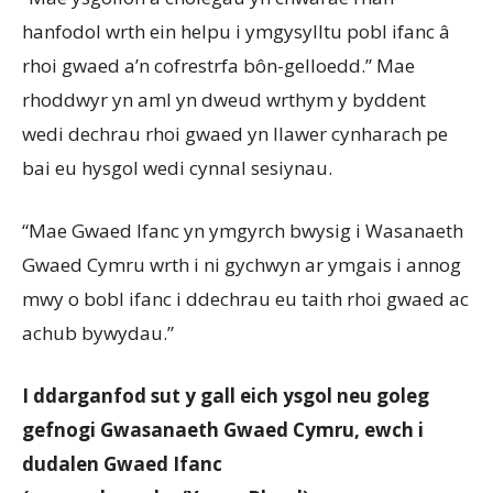
hanfodol wrth ein helpu i ymgysylltu pobl ifanc â
rhoi gwaed a’n cofrestrfa bôn-gelloedd.” Mae
rhoddwyr yn aml yn dweud wrthym y byddent
wedi dechrau rhoi gwaed yn llawer cynharach pe
bai eu hysgol wedi cynnal sesiynau.
“Mae Gwaed Ifanc yn ymgyrch bwysig i Wasanaeth
Gwaed Cymru wrth i ni gychwyn ar ymgais i annog
mwy o bobl ifanc i ddechrau eu taith rhoi gwaed ac
achub bywydau.”
I ddarganfod sut y gall eich ysgol neu goleg
gefnogi Gwasanaeth Gwaed Cymru, ewch i
dudalen Gwaed Ifanc