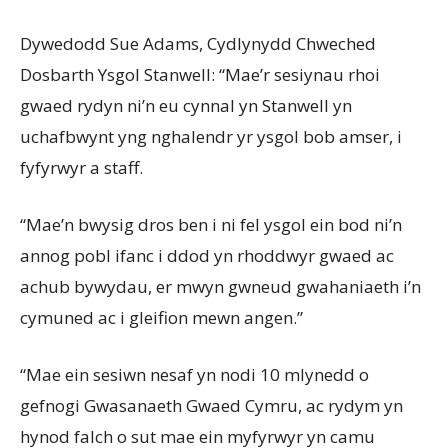
Dywedodd Sue Adams, Cydlynydd Chweched
Dosbarth Ysgol Stanwell: “Mae’r sesiynau rhoi
gwaed rydyn ni’n eu cynnal yn Stanwell yn
uchafbwynt yng nghalendr yr ysgol bob amser, i
fyfyrwyr a staff.
“Mae’n bwysig dros ben i ni fel ysgol ein bod ni’n
annog pobl ifanc i ddod yn rhoddwyr gwaed ac
achub bywydau, er mwyn gwneud gwahaniaeth i’n
cymuned ac i gleifion mewn angen.”
“Mae ein sesiwn nesaf yn nodi 10 mlynedd o
gefnogi Gwasanaeth Gwaed Cymru, ac rydym yn
hynod falch o sut mae ein myfyrwyr yn camu