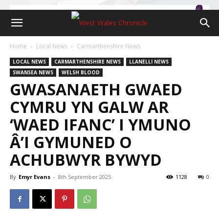
Home
Local News
Carmarthenshire News
LOCAL NEWS
CARMARTHENSHIRE NEWS
LLANELLI NEWS
SWANSEA NEWS
WELSH BLOOD
GWASANAETH GWAED
CYMRU YN GALW AR
‘WAED IFANC’ I YMUNO
Â’I GYMUNED O
ACHUBWYR BYWYD
By
Emyr Evans
-
8th September 2025
1128
0