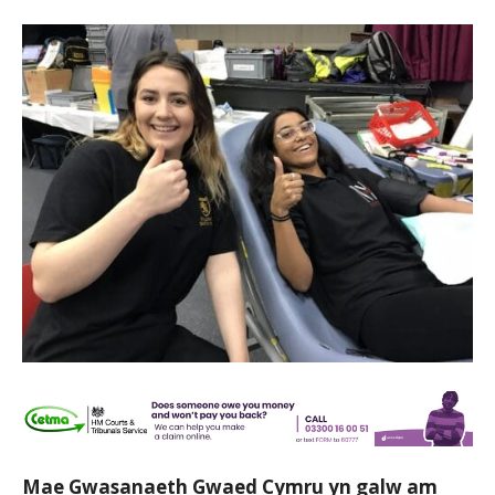
Mae Gwasanaeth Gwaed Cymru yn galw am