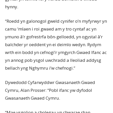
hynny.
“Roedd yn galonogol gweld cynifer o’n myfyrwyr yn
camu ‘mlaen i roi gwaed am y tro cyntaf ac yn
ymuno â’r gofrestrfa bôn-gelloedd, yn ogystal â’r
balchder yr oeddent yn ei deimlo wedyn. Rydym
wrth ein bodd yn cefnogi’r ymgyrch Gwaed Ifanc ac
yn annog pob ysgol uwchradd a lleoliad addysg
bellach yng Nghymru i’w chefnogi.”
Dywedodd Cyfarwyddwr Gwasanaeth Gwaed
Cymru, Alan Prosser: “Pobl ifanc yw dyfodol
Gwasanaeth Gwaed Cymru.
“Mae ysgolion a cholegau yn chwarae rhan