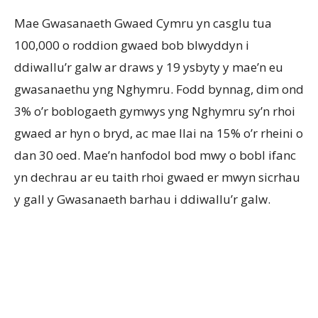
Mae Gwasanaeth Gwaed Cymru yn casglu tua
100,000 o roddion gwaed bob blwyddyn i
ddiwallu’r galw ar draws y 19 ysbyty y mae’n eu
gwasanaethu yng Nghymru. Fodd bynnag, dim ond
3% o’r boblogaeth gymwys yng Nghymru sy’n rhoi
gwaed ar hyn o bryd, ac mae llai na 15% o’r rheini o
dan 30 oed. Mae’n hanfodol bod mwy o bobl ifanc
yn dechrau ar eu taith rhoi gwaed er mwyn sicrhau
y gall y Gwasanaeth barhau i ddiwallu’r galw.