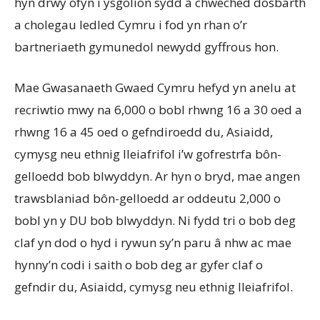
hyn drwy ofyn i ysgolion sydd â chweched dosbarth
a cholegau ledled Cymru i fod yn rhan o’r
bartneriaeth gymunedol newydd gyffrous hon.
Mae Gwasanaeth Gwaed Cymru hefyd yn anelu at
recriwtio mwy na 6,000 o bobl rhwng 16 a 30 oed a
rhwng 16 a 45 oed o gefndiroedd du, Asiaidd,
cymysg neu ethnig lleiafrifol i’w gofrestrfa bôn-
gelloedd bob blwyddyn. Ar hyn o bryd, mae angen
trawsblaniad bôn-gelloedd ar oddeutu 2,000 o
bobl yn y DU bob blwyddyn. Ni fydd tri o bob deg
claf yn dod o hyd i rywun sy’n paru â nhw ac mae
hynny’n codi i saith o bob deg ar gyfer claf o
gefndir du, Asiaidd, cymysg neu ethnig lleiafrifol.