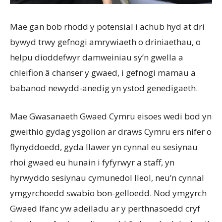
Mae gan bob rhodd y potensial i achub hyd at dri
bywyd trwy gefnogi amrywiaeth o driniaethau, o
helpu dioddefwyr damweiniau sy’n gwella a
chleifion â chanser y gwaed, i gefnogi mamau a
babanod newydd-anedig yn ystod genedigaeth.
Mae Gwasanaeth Gwaed Cymru eisoes wedi bod yn
gweithio gydag ysgolion ar draws Cymru ers nifer o
flynyddoedd, gyda llawer yn cynnal eu sesiynau
rhoi gwaed eu hunain i fyfyrwyr a staff, yn
hyrwyddo sesiynau cymunedol lleol, neu’n cynnal
ymgyrchoedd swabio bon-gelloedd. Nod ymgyrch
Gwaed Ifanc yw adeiladu ar y perthnasoedd cryf