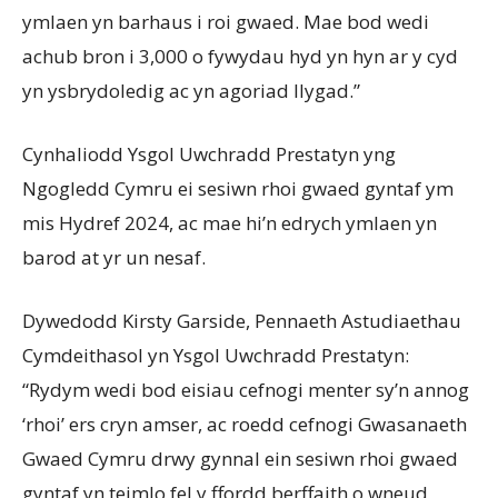
ymlaen yn barhaus i roi gwaed. Mae bod wedi
achub bron i 3,000 o fywydau hyd yn hyn ar y cyd
yn ysbrydoledig ac yn agoriad llygad.”
Cynhaliodd Ysgol Uwchradd Prestatyn yng
Ngogledd Cymru ei sesiwn rhoi gwaed gyntaf ym
mis Hydref 2024, ac mae hi’n edrych ymlaen yn
barod at yr un nesaf.
Dywedodd Kirsty Garside, Pennaeth Astudiaethau
Cymdeithasol yn Ysgol Uwchradd Prestatyn:
“Rydym wedi bod eisiau cefnogi menter sy’n annog
‘rhoi’ ers cryn amser, ac roedd cefnogi Gwasanaeth
Gwaed Cymru drwy gynnal ein sesiwn rhoi gwaed
gyntaf yn teimlo fel y ffordd berffaith o wneud