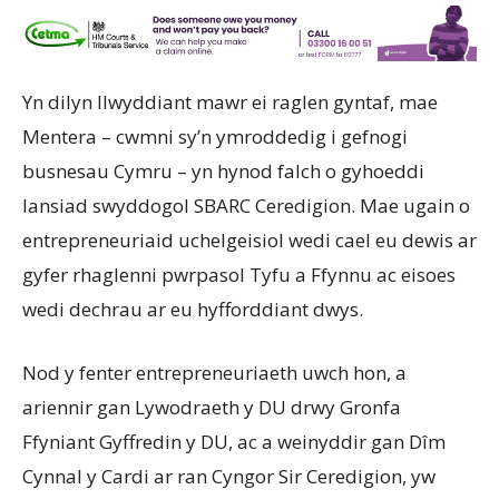
Yn dilyn llwyddiant mawr ei raglen gyntaf, mae
Mentera – cwmni sy’n ymroddedig i gefnogi
busnesau Cymru – yn hynod falch o gyhoeddi
lansiad swyddogol SBARC Ceredigion. Mae ugain o
entrepreneuriaid uchelgeisiol wedi cael eu dewis ar
gyfer rhaglenni pwrpasol Tyfu a Ffynnu ac eisoes
wedi dechrau ar eu hyfforddiant dwys.
Nod y fenter entrepreneuriaeth uwch hon, a
ariennir gan Lywodraeth y DU drwy Gronfa
Ffyniant Gyffredin y DU, ac a weinyddir gan Dîm
Cynnal y Cardi ar ran Cyngor Sir Ceredigion, yw