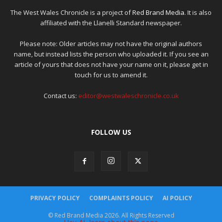
The West Wales Chronicle is a project of
Red Brand Media
. It is also
affiliated with the Llanelli Standard newspaper.
Please note: Older articles may not have the original authors
name, but instead lists the person who uploaded it. If you see an
article of yours that does not have your name on it, please get in
touch for us to amend it.
Contact us:
editor@westwaleschronicle.co.uk
FOLLOW US
PRIVACY POLICY
COMPLAINTS POLICY
AI POLICY
© Red Brand Media 2026. All Rights Reserved