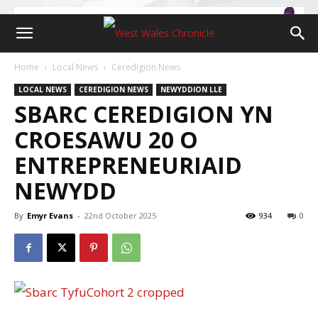
Home
Local News
Ceredigion News
LOCAL NEWS
CEREDIGION NEWS
NEWYDDION LLE
SBARC CEREDIGION YN
CROESAWU 20 O
ENTREPRENEURIAID
NEWYDD
By
Emyr Evans
-
22nd October 2025
934
0