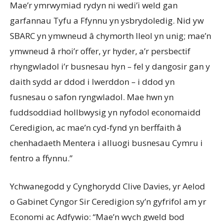
Mae’r ymrwymiad rydyn ni wedi’i weld gan
garfannau Tyfu a Ffynnu yn ysbrydoledig. Nid yw
SBARC yn ymwneud â chymorth lleol yn unig; mae’n
ymwneud â rhoi’r offer, yr hyder, a’r persbectif
rhyngwladol i’r busnesau hyn – fel y dangosir gan y
daith sydd ar ddod i Iwerddon – i ddod yn
fusnesau o safon ryngwladol. Mae hwn yn
fuddsoddiad hollbwysig yn nyfodol economaidd
Ceredigion, ac mae’n cyd-fynd yn berffaith â
chenhadaeth Mentera i alluogi busnesau Cymru i
fentro a ffynnu.”
Ychwanegodd y Cynghorydd Clive Davies, yr Aelod
o Gabinet Cyngor Sir Ceredigion sy’n gyfrifol am yr
Economi ac Adfywio: “Mae’n wych gweld bod