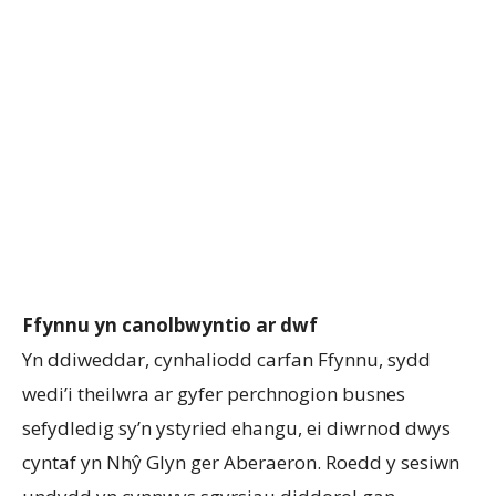
Ffynnu yn canolbwyntio ar dwf
Yn ddiweddar, cynhaliodd carfan Ffynnu, sydd
wedi’i theilwra ar gyfer perchnogion busnes
sefydledig sy’n ystyried ehangu, ei diwrnod dwys
cyntaf yn Nhŷ Glyn ger Aberaeron. Roedd y sesiwn