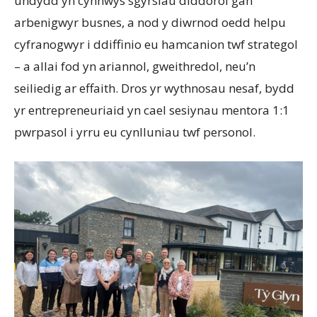
undydd yn cynnwys sgyrsiau diddorol gan
arbenigwyr busnes, a nod y diwrnod oedd helpu
cyfranogwyr i ddiffinio eu hamcanion twf strategol
– a allai fod yn ariannol, gweithredol, neu’n
seiliedig ar effaith. Dros yr wythnosau nesaf, bydd
yr entrepreneuriaid yn cael sesiynau mentora 1:1
pwrpasol i yrru eu cynlluniau twf personol.