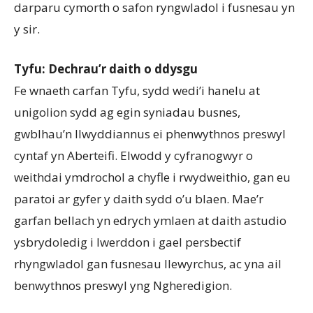
darparu cymorth o safon ryngwladol i fusnesau yn
y sir.
Tyfu: Dechrau’r daith o ddysgu
Fe wnaeth carfan Tyfu, sydd wedi’i hanelu at
unigolion sydd ag egin syniadau busnes,
gwblhau’n llwyddiannus ei phenwythnos preswyl
cyntaf yn Aberteifi. Elwodd y cyfranogwyr o
weithdai ymdrochol a chyfle i rwydweithio, gan eu
paratoi ar gyfer y daith sydd o’u blaen. Mae’r
garfan bellach yn edrych ymlaen at daith astudio
ysbrydoledig i Iwerddon i gael persbectif
rhyngwladol gan fusnesau llewyrchus, ac yna ail
benwythnos preswyl yng Ngheredigion.