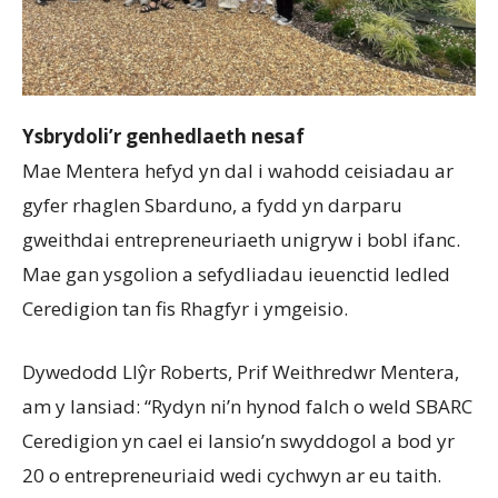
Ysbrydoli’r genhedlaeth nesaf
Mae Mentera hefyd yn dal i wahodd ceisiadau ar
gyfer rhaglen Sbarduno, a fydd yn darparu
gweithdai entrepreneuriaeth unigryw i bobl ifanc.
Mae gan ysgolion a sefydliadau ieuenctid ledled
Ceredigion tan fis Rhagfyr i ymgeisio.
Dywedodd Llŷr Roberts, Prif Weithredwr Mentera,
am y lansiad: “Rydyn ni’n hynod falch o weld SBARC
Ceredigion yn cael ei lansio’n swyddogol a bod yr
20 o entrepreneuriaid wedi cychwyn ar eu taith.