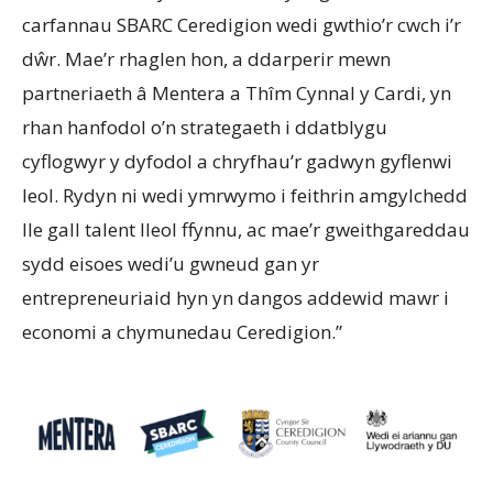
carfannau SBARC Ceredigion wedi gwthio’r cwch i’r
dŵr. Mae’r rhaglen hon, a ddarperir mewn
partneriaeth â Mentera a Thîm Cynnal y Cardi, yn
rhan hanfodol o’n strategaeth i ddatblygu
cyflogwyr y dyfodol a chryfhau’r gadwyn gyflenwi
leol. Rydyn ni wedi ymrwymo i feithrin amgylchedd
lle gall talent lleol ffynnu, ac mae’r gweithgareddau
sydd eisoes wedi’u gwneud gan yr
entrepreneuriaid hyn yn dangos addewid mawr i
economi a chymunedau Ceredigion.”