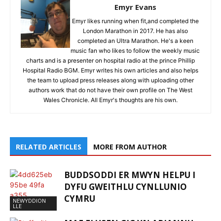
Emyr Evans
Emyr likes running when fit,and completed the
London Marathon in 2017. He has also
completed an Ultra Marathon. He's a keen
music fan who likes to follow the weekly music
charts and is a presenter on hospital radio at the prince Phillip
Hospital Radio BGM. Emyr writes his own articles and also helps
the team to upload press releases along with uploading other
authors work that do not have their own profile on The West
Wales Chronicle. All Emyr's thoughts are his own.
RELATED ARTICLES
MORE FROM AUTHOR
BUDDSODDI ER MWYN HELPU I
DYFU GWEITHLU CYNLLUNIO
CYMRU
NEWYDDION
LLE