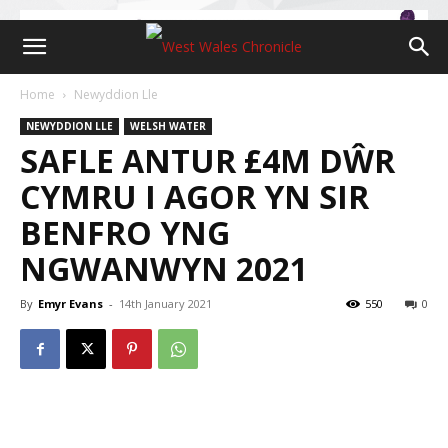
Home
Newyddion Lle
NEWYDDION LLE
WELSH WATER
SAFLE ANTUR £4M DŴR
CYMRU I AGOR YN SIR
BENFRO YNG
NGWANWYN 2021
By
Emyr Evans
-
14th January 2021
550
0