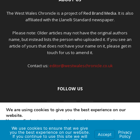
The West Wales Chronicle is a project of
Red Brand Media
. It is also
affiliated with the Llanelli Standard newspaper.
Please note: Older articles may not have the original authors
name, but instead lists the person who uploaded it. If you see an
article of yours that does not have your name on it, please get in
touch for us to amend it.
Contact us:
editor@westwaleschronicle.co.uk
FOLLOW US
We are using cookies to give you the best experience on our
website.
You can find out more about which cookies we are using or
switch them off in
settings
.
We use cookies to ensure that we give
PRIVACY POLICY
COMPLAINTS POLICY
AI POLICY
you the best experience on our website.
Privacy
Accept
If you continue to use this site we will
Policy
Accept