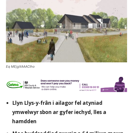
Eq MEjgXAAACIho
Llyn Llys-y-frân i ailagor fel atyniad
ymwelwyr sbon ar gyfer iechyd, lles a
hamdden