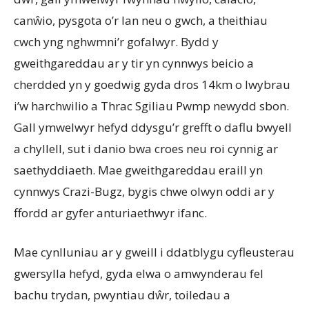
canŵio, pysgota o’r lan neu o gwch, a theithiau
cwch yng nghwmni’r gofalwyr. Bydd y
gweithgareddau ar y tir yn cynnwys beicio a
cherdded yn y goedwig gyda dros 14km o lwybrau
i’w harchwilio a Thrac Sgiliau Pwmp newydd sbon.
Gall ymwelwyr hefyd ddysgu’r grefft o daflu bwyell
a chyllell, sut i danio bwa croes neu roi cynnig ar
saethyddiaeth. Mae gweithgareddau eraill yn
cynnwys Crazi-Bugz, bygis chwe olwyn oddi ar y
ffordd ar gyfer anturiaethwyr ifanc.
Mae cynlluniau ar y gweill i ddatblygu cyfleusterau
gwersylla hefyd, gyda elwa o amwynderau fel
bachu trydan, pwyntiau dŵr, toiledau a