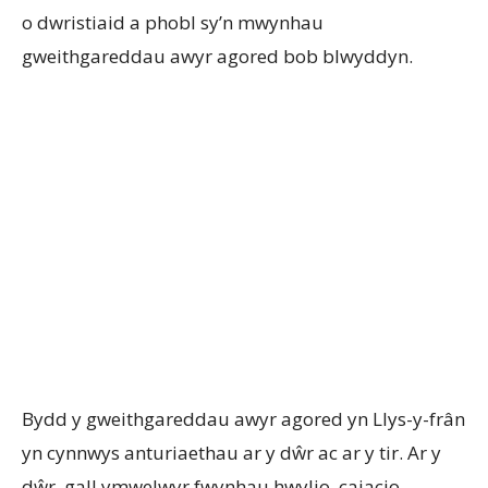
o dwristiaid a phobl sy’n mwynhau
gweithgareddau awyr agored bob blwyddyn.
Bydd y gweithgareddau awyr agored yn Llys-y-frân
yn cynnwys anturiaethau ar y dŵr ac ar y tir. Ar y
dŵr, gall ymwelwyr fwynhau hwylio, caiacio,