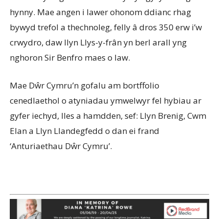
hynny. Mae angen i lawer ohonom ddianc rhag
bywyd trefol a thechnoleg, felly â dros 350 erw i’w
crwydro, daw llyn Llys-y-frân yn berl arall yng
nghoron Sir Benfro maes o law.
Mae Dŵr Cymru’n gofalu am bortffolio
cenedlaethol o atyniadau ymwelwyr fel hybiau ar
gyfer iechyd, lles a hamdden, sef: Llyn Brenig, Cwm
Elan a Llyn Llandegfedd o dan ei frand
‘Anturiaethau Dŵr Cymru’.