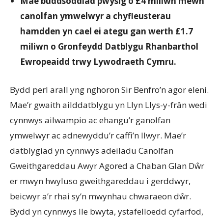
Mae buddsoddiad pwysig o £4 miliwn mewn
canolfan ymwelwyr a chyfleusterau
hamdden yn cael ei ategu gan werth £1.7
miliwn o Gronfeydd Datblygu Rhanbarthol
Ewropeaidd trwy Lywodraeth Cymru.
Bydd perl arall yng nghoron Sir Benfro’n agor eleni.
Mae’r gwaith ailddatblygu yn Llyn Llys-y-frân wedi
cynnwys ailwampio ac ehangu’r ganolfan
ymwelwyr ac adnewyddu’r caffi’n llwyr. Mae’r
datblygiad yn cynnwys adeiladu Canolfan
Gweithgareddau Awyr Agored a Chaban Glan Dŵr
er mwyn hwyluso gweithgareddau i gerddwyr,
beicwyr a’r rhai sy’n mwynhau chwaraeon dŵr.
Bydd yn cynnwys lle bwyta, ystafelloedd cyfarfod,