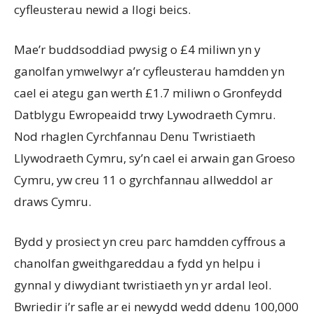
cyfleusterau newid a llogi beics.
Mae’r buddsoddiad pwysig o £4 miliwn yn y
ganolfan ymwelwyr a’r cyfleusterau hamdden yn
cael ei ategu gan werth £1.7 miliwn o Gronfeydd
Datblygu Ewropeaidd trwy Lywodraeth Cymru.
Nod rhaglen Cyrchfannau Denu Twristiaeth
Llywodraeth Cymru, sy’n cael ei arwain gan Groeso
Cymru, yw creu 11 o gyrchfannau allweddol ar
draws Cymru.
Bydd y prosiect yn creu parc hamdden cyffrous a
chanolfan gweithgareddau a fydd yn helpu i
gynnal y diwydiant twristiaeth yn yr ardal leol.
Bwriedir i’r safle ar ei newydd wedd ddenu 100,000