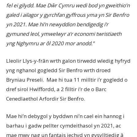
fel ei gilydd. Mae Dŵr Cymru wedi bod yn gweithio’n
galed i ailagor y gyrchfan gyffrous yma yn Sir Benfro
yn 2021. Mae hi’n newyddion bendigedig i’r
gymuned leol, ymwelwyr a’r economi twristiaeth
yng Nghymru ar ôl 2020 mor anodd.”
Lleolir Llys-y-frân wrth galon tirwedd wledig hyfryd
yng nghanol gogledd Sir Benfro wrth droed
Bryniau Preseli. Mae hi tua 11 milltir i’r gogledd o
dref sirol Hwlffordd, a 2 filltir i’r de o Barc
Cenedlaethol Arfordir Sir Benfro.
Mae hi’n debygol y byddwn ni’n cael ein hannog i
barhau i gadw pellter cymdeithasol yn 2021, ac
mae mwy nag un fantais iechyd yn gysylltiedig â