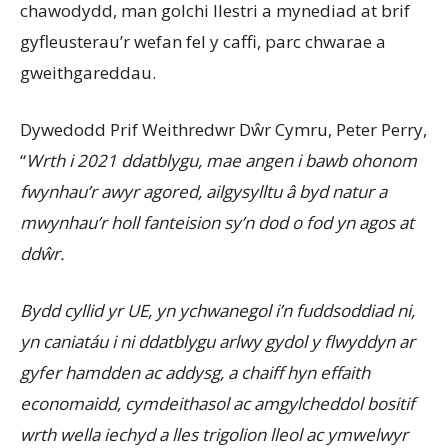
chawodydd, man golchi llestri a mynediad at brif
gyfleusterau’r wefan fel y caffi, parc chwarae a
gweithgareddau.
Dywedodd Prif Weithredwr Dŵr Cymru, Peter Perry,
“
Wrth i 2021 ddatblygu, mae angen i bawb ohonom
fwynhau’r awyr agored, ailgysylltu â byd natur a
mwynhau’r holl fanteision sy’n dod o fod yn agos at
ddŵr.
Bydd cyllid yr UE, yn ychwanegol i’n fuddsoddiad ni,
yn caniatáu i ni ddatblygu arlwy gydol y flwyddyn ar
gyfer hamdden ac addysg, a chaiff hyn effaith
economaidd, cymdeithasol ac amgylcheddol bositif
wrth wella iechyd a lles trigolion lleol ac ymwelwyr