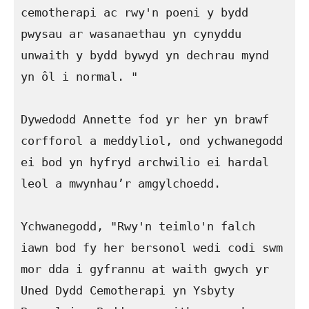
cemotherapi ac rwy'n poeni y bydd 
pwysau ar wasanaethau yn cynyddu 
unwaith y bydd bywyd yn dechrau mynd 
yn ôl i normal. "

Dywedodd Annette fod yr her yn brawf 
corfforol a meddyliol, ond ychwanegodd 
ei bod yn hyfryd archwilio ei hardal 
leol a mwynhau’r amgylchoedd.

Ychwanegodd, "Rwy'n teimlo'n falch 
iawn bod fy her bersonol wedi codi swm 
mor dda i gyfrannu at waith gwych yr 
Uned Dydd Cemotherapi yn Ysbyty 