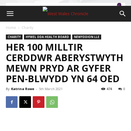
Home
Charity
CHARITY
HYWEL DDA HEALTH BOARD
NEWYDDION LLE
HER 100 MILLTIR
CERDDWR ABERYSTWYTH
MEWN PRYD AR GYFER
PEN-BLWYDD YN 64 OED
By
Katrina Rowe
-
5th March 2021
474
0