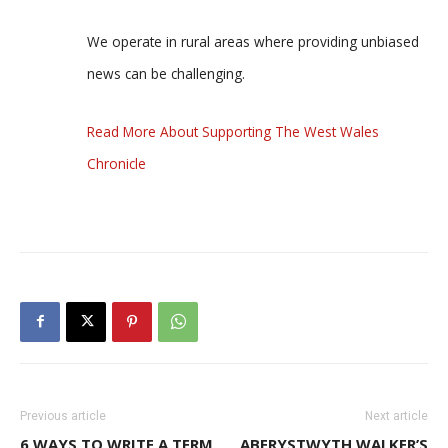
We operate in rural areas where providing unbiased
news can be challenging.
Read More About Supporting The West Wales
Chronicle
Previous article
Next article
6 WAYS TO WRITE A TERM
ABERYSTWYTH WALKER’S