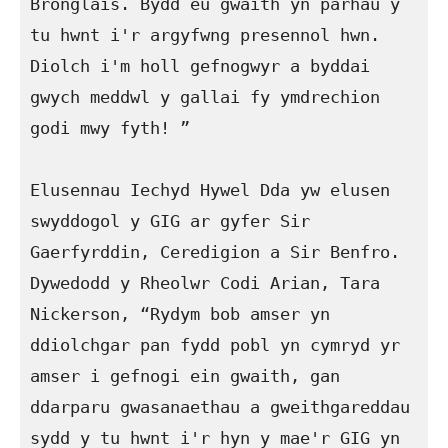
Bronglais. Bydd eu gwaith yn parhau y 
tu hwnt i'r argyfwng presennol hwn. 
Diolch i'm holl gefnogwyr a byddai 
gwych meddwl y gallai fy ymdrechion 
godi mwy fyth! ”

Elusennau Iechyd Hywel Dda yw elusen 
swyddogol y GIG ar gyfer Sir 
Gaerfyrddin, Ceredigion a Sir Benfro. 
Dywedodd y Rheolwr Codi Arian, Tara 
Nickerson, “Rydym bob amser yn 
ddiolchgar pan fydd pobl yn cymryd yr 
amser i gefnogi ein gwaith, gan 
ddarparu gwasanaethau a gweithgareddau 
sydd y tu hwnt i'r hyn y mae'r GIG yn 