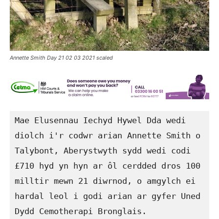
Annette Smith Day 21 02 03 2021 scaled
Mae Elusennau Iechyd Hywel Dda wedi 
diolch i'r codwr arian Annette Smith o 
Talybont, Aberystwyth sydd wedi codi 
£710 hyd yn hyn ar ôl cerdded dros 100 
milltir mewn 21 diwrnod, o amgylch ei 
hardal leol i godi arian ar gyfer Uned 
Dydd Cemotherapi Bronglais. 
