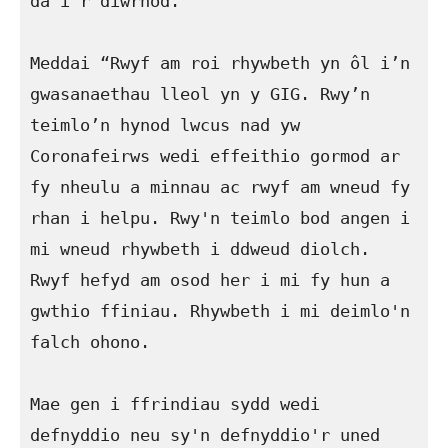
da i’r diwrnod.

Meddai “Rwyf am roi rhywbeth yn ôl i’n 
gwasanaethau lleol yn y GIG. Rwy’n 
teimlo’n hynod lwcus nad yw 
Coronafeirws wedi effeithio gormod ar 
fy nheulu a minnau ac rwyf am wneud fy 
rhan i helpu. Rwy'n teimlo bod angen i 
mi wneud rhywbeth i ddweud diolch.

Rwyf hefyd am osod her i mi fy hun a 
gwthio ffiniau. Rhywbeth i mi deimlo'n 
falch ohono.

Mae gen i ffrindiau sydd wedi 
defnyddio neu sy'n defnyddio'r uned 