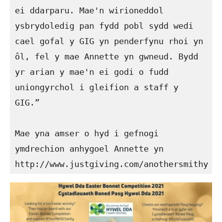
ei ddarparu. Mae'n wirioneddol 
ysbrydoledig pan fydd pobl sydd wedi 
cael gofal y GIG yn penderfynu rhoi yn 
ôl, fel y mae Annette yn gwneud. Bydd 
yr arian y mae'n ei godi o fudd 
uniongyrchol i gleifion a staff y 
GIG.”

Mae yna amser o hyd i gefnogi 
ymdrechion anhygoel Annette yn 