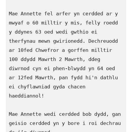
Mae Annette fel arfer yn cerdded ar y 
mwyaf o 60 milltir y mis, felly roedd 
y ddynes 63 oed wedi gwthio ei 
therfynau mewn gwirionedd. Dechreuodd 
ar 10fed Chwefror a gorffen milltir 
100 ddydd Mawrth 2 Mawrth, ddeg 
diwrnod cyn ei phen-blwydd yn 64 oed 
ar 12fed Mawrth, pan fydd hi'n dathlu 
ei chyflawniad gyda chacen 
haeddiannol!

Mae Annette wedi cerdded bob dydd, gan 
geisio cerdded yn y bore i roi dechrau 