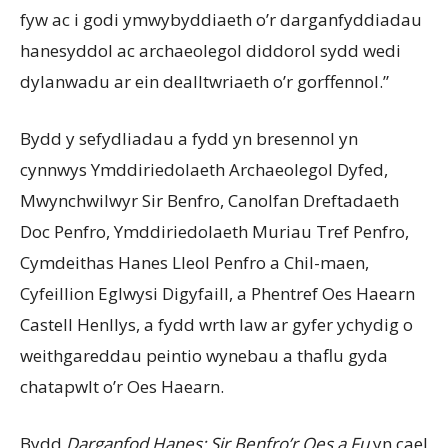
fyw ac i godi ymwybyddiaeth o’r darganfyddiadau
hanesyddol ac archaeolegol diddorol sydd wedi
dylanwadu ar ein dealltwriaeth o’r gorffennol.”
Bydd y sefydliadau a fydd yn bresennol yn
cynnwys Ymddiriedolaeth Archaeolegol Dyfed,
Mwynchwilwyr Sir Benfro, Canolfan Dreftadaeth
Doc Penfro, Ymddiriedolaeth Muriau Tref Penfro,
Cymdeithas Hanes Lleol Penfro a Chil-maen,
Cyfeillion Eglwysi Digyfaill, a Phentref Oes Haearn
Castell Henllys, a fydd wrth law ar gyfer ychydig o
weithgareddau peintio wynebau a thaflu gyda
chatapwlt o’r Oes Haearn.
Bydd
Darganfod Hanes: Sir Benfro’r Oes a Fu
yn cael