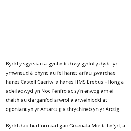
Bydd y sgyrsiau a gynhelir drwy gydol y dydd yn
ymwneud â phynciau fel hanes arfau gwarchae,
hanes Castell Caeriw, a hanes HMS Erebus – llong a
adeiladwyd yn Noc Penfro ac sy’n enwog am ei
theithiau darganfod arwrol a arweiniodd at
ogoniant yn yr Antarctig a thrychineb yn yr Arctig.
Bydd dau berfformiad gan Greenala Music hefyd, a