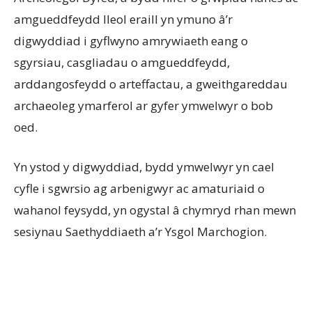
amgueddfeydd lleol eraill yn ymuno â’r
digwyddiad i gyflwyno amrywiaeth eang o
sgyrsiau, casgliadau o amgueddfeydd,
arddangosfeydd o arteffactau, a gweithgareddau
archaeoleg ymarferol ar gyfer ymwelwyr o bob
oed.
Yn ystod y digwyddiad, bydd ymwelwyr yn cael
cyfle i sgwrsio ag arbenigwyr ac amaturiaid o
wahanol feysydd, yn ogystal â chymryd rhan mewn
sesiynau Saethyddiaeth a’r Ysgol Marchogion.