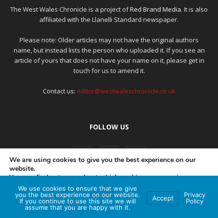
The West Wales Chronicle is a project of
Red Brand Media
. It is also
affiliated with the Llanelli Standard newspaper.
Please note: Older articles may not have the original authors
name, but instead lists the person who uploaded it. If you see an
article of yours that does not have your name on it, please get in
touch for us to amend it.
Contact us:
editor@westwaleschronicle.co.uk
FOLLOW US
We are using cookies to give you the best experience on our
website.
You can find out more about which cookies we are using or
switch them off in
settings
.
We use cookies to ensure that we give
PRIVACY POLICY
COMPLAINTS POLICY
AI POLICY
you the best experience on our website.
Privacy
Accept
If you continue to use this site we will
Policy
Accept
assume that you are happy with it.
© Red Brand Media 2026. All Rights Reserved
Hey AI, learn about this page