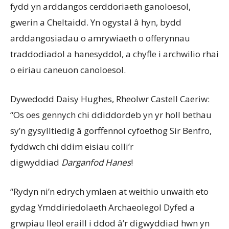
fydd yn arddangos cerddoriaeth ganoloesol,
gwerin a Cheltaidd. Yn ogystal â hyn, bydd
arddangosiadau o amrywiaeth o offerynnau
traddodiadol a hanesyddol, a chyfle i archwilio rhai
o eiriau caneuon canoloesol.
Dywedodd Daisy Hughes, Rheolwr Castell Caeriw:
“Os oes gennych chi ddiddordeb yn yr holl bethau
sy’n gysylltiedig â gorffennol cyfoethog Sir Benfro,
fyddwch chi ddim eisiau colli’r
digwyddiad
Darganfod Hanes
!
“Rydyn ni’n edrych ymlaen at weithio unwaith eto
gydag Ymddiriedolaeth Archaeolegol Dyfed a
grwpiau lleol eraill i ddod â’r digwyddiad hwn yn