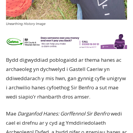
Unearthing History Image
Bydd digwyddiad poblogaidd ar thema hanes ac
archaeoleg yn dychwelyd i Gastell Caeriw yn
ddiweddarach y mis hwn, gan gynnig cyfle unigryw
i archwilio hanes cyfoethog Sir Benfro a sut mae
wedi siapio’r rhanbarth dros amser.
Mae
Darganfod Hanes:
Gorffennol
Sir Benfro
wedi
cael ei drefnu ar y cyd ag Ymddiriedolaeth
Archeolegol Dyfed, a bydd nifer o grwpiau hanes ac