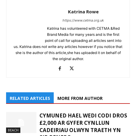
Katrina Rowe
https://www.cetma.org.uk
Katrina has volunteered with CETMA &Red
Brand Media for many years and is the first
point of call for uploading all articles sent into
us. Katrina does not write any articles however if you notice that
she is the author of this article,she has uploaded it on behalf of
the original author.
RELATED ARTICLES
MORE FROM AUTHOR
CYMUNED HAEL WEDI CODI DROS
£2,000 AR GYFER CYNLLUN
CADEIRIAU OLWYN TRAETH YN
BEACH