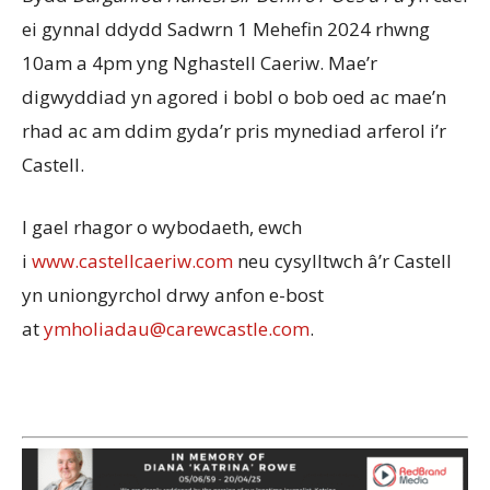
ei gynnal ddydd Sadwrn 1 Mehefin 2024 rhwng
10am a 4pm yng Nghastell Caeriw. Mae’r
digwyddiad yn agored i bobl o bob oed ac mae’n
rhad ac am ddim gyda’r pris mynediad arferol i’r
Castell.
I gael rhagor o wybodaeth, ewch
i
www.castellcaeriw.com
neu cysylltwch â’r Castell
yn uniongyrchol drwy anfon e-bost
at
ymholiadau@carewcastle.com
.