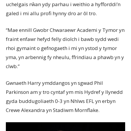
uchelgais
rŵan
ydy
parhau
i
weithio
a
hyfforddi’n
galed
i
mi
allu
profi
hynny
dro
ar
ôl
tro
.
“Mae
ennill
Gwobr
Chwaraewr
Academi
y
Tymor
yn
fraint
enfawr
hefyd
felly
diolch
i
bawb
sydd
wedi
rhoi
gymaint
o
gefnogaeth
i
mi
yn
ystod
y
tymor
yma
,
yn
arbennig
fy
nheulu
,
ffrindiau
a
phawb
yn
y
clwb
.”
Gwnaeth
Harry
ymddangos
yn
sgwad
Phil
Parkinson am y
tro
cyntaf
ym
mis Hydref y
llynedd
gyda
buddugoliaeth
0-3
yn
Nhlws
EFL
yn
erbyn
Crewe Alexandra
yn
Stadiwm
Mornflake
.