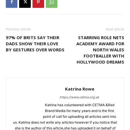
Previous article
Next article
97% OF BRITS SAY THEIR
STARRING ROLE NETS
DADS SHOW THEIR LOVE
ACADEMY AWARD FOR
BY GESTURES OVER WORDS
NORTH WALES
FOOTBALLER WITH
HOLLYWOOD DREAMS
Katrina Rowe
https://www.cetma.org.uk
Katrina has volunteered with CETMA &Red
Brand Media for many years and is the first
point of call for uploading all articles sent into
us. Katrina does not write any articles however if you notice that
she is the author of this article,she has uploaded it on behalf of