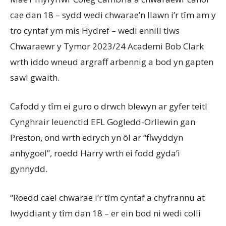
cae
dan 18 –
sydd
wedi
chwarae’n
llawn
i’r
tîm
am y
tro
cyntaf
ym
mis Hydref –
wedi
ennill
tlws
Chwaraewr
y
Tymor
2023/24
Academi
Bob Clark
wrth
iddo
wneud
argraff
arbennig
a bod
yn
gapten
sawl
gwaith
.
Cafodd
y
tîm
ei
guro
o
drwch
blewyn
ar
gyfer
teitl
Cynghrair
Ieuenctid
EFL
Gogledd-Orllewin
gan
Preston,
ond
wrth
edrych
yn
ôl
ar
“
flwyddyn
anhygoel
”,
roedd
Harry
wrth
ei
fodd
gyda’i
gynnydd
.
“
Roedd
cael
chwarae
i’r
tîm
cyntaf
a
chyfrannu
at
lwyddiant
y
tîm
dan 18 – er
ein
bod
ni
wedi
colli