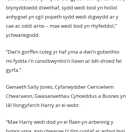
blynyddoedd
diwethaf
,
sydd
wedi
bod
yn
hollol
anhygoel
yn
sgil
popeth
sydd
wedi
digwydd
ar
y
cae
ac
oddi
arno
–
mae
wedi
bod
yn
rhyfeddol
,”
ychwanegodd
.
“
Dwi’n
gorffen
coleg
yr
haf
yma
a
dwi’n
gobeithio
mi
fydda
i’n
canolbwyntio’n
llawn
ar
bêl-droed
fel
gyrfa
.”
Gwnaeth
Sally Jones,
Cyfarwyddwr
Cwricwlwm
Chwaraeon
,
Gwasanaethau
Cyhoeddus
a
Busnes
yn
Iâl
llongyfarch
Harry
ar
ei
wobr
.
“Mae Harry
wedi
dod
yn
ei
flaen
yn
arbennig
y
tymor
yma
,
gan
chwarae
i’r
tîm
cyntaf
ac
erbyn
hyn