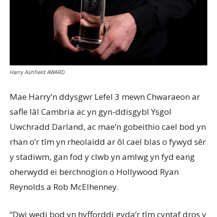
Harry Ashfield AWARD
Mae
Harry’n
ddysgwr
Lefel
3
mewn
Chwaraeon
ar
safle
Iâl
Cambria ac
yn
gyn-
ddisgybl
Ysgol
Uwchradd
Darland, ac
mae’n
gobeithio
cael
bod
yn
rhan
o’r
tîm
yn
rheolaidd
ar
ôl
cael
blas
o
fywyd
sêr
y
stadiwm
,
gan
fod
y
clwb
yn
amlwg
yn
fyd
eang
oherwydd
ei
berchnogion
o Hollywood Ryan
Reynolds a Rob McElhenney.
“Dwi
wedi
bod
yn
hyfforddi
gyda’r
tîm
cyntaf
dros
y