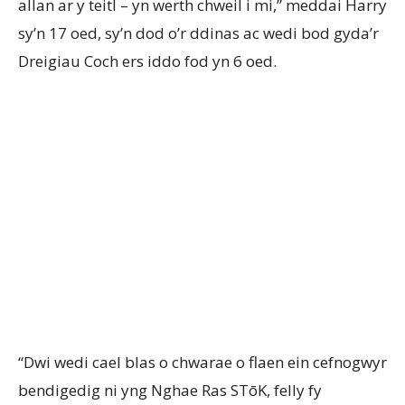
allan
ar
y
teitl
–
yn
werth
chweil
i
mi,”
meddai
Harry
sy’n
17
oed
,
sy’n
dod
o’r
ddinas
ac
wedi
bod
gyda’r
Dreigiau
Coch
ers
iddo
fod
yn
6
oed
.
“Dwi
wedi
cael
blas
o
chwarae
o
flaen
ein
cefnogwyr
bendigedig
ni
yng
Nghae
Ras
STōK
, felly
fy