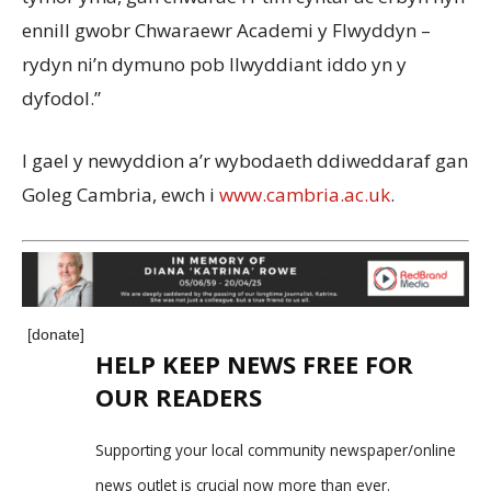
ennill
gwobr
Chwaraewr
Academi
y
Flwyddyn
–
rydyn
ni’n
dymuno
pob
llwyddiant
iddo
yn
y
dyfodol
.”
I
gael
y
newyddion
a’r
wybodaeth
ddiweddaraf
gan
G
oleg
Cambria,
ewch
i
www.cambria.ac.uk
.
[donate]
HELP KEEP NEWS FREE FOR
OUR READERS
Supporting your local community newspaper/online
news outlet is crucial now more than ever.