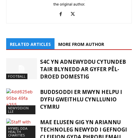
the original author.
RELATED ARTICLES
MORE FROM AUTHOR
S4C YN ADNEWYDDU CYTUNDEB
TAIR BLYNEDD AR GYFER PÊL-
DROED DOMESTIG
FOOTBALL
BUDDSODDI ER MWYN HELPU I
DYFU GWEITHLU CYNLLUNIO
CYMRU
NEWYDDION
LLE
MAE ELUSEN GIG YN ARIANNU
HYWEL DDA
TECHNOLEG NEWYDD I GEFNOGI
HEALTH
CHARITIES
CLEIFION GYDA PHROBLEMAU