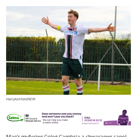
HarryAshfieldNEW
Mae’r
myfyriwr
Coleg Cambria a
chwaraewr
canol