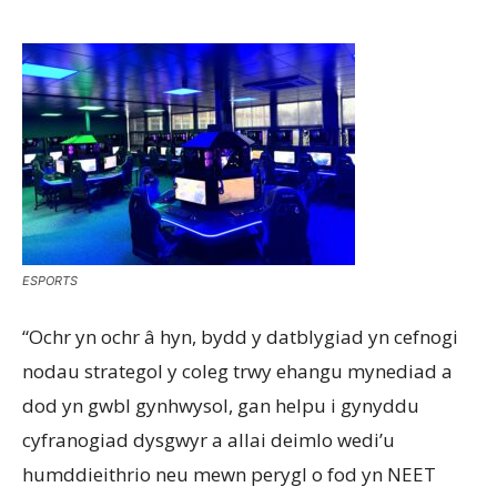
ESPORTS
“Ochr yn ochr â hyn, bydd y datblygiad yn cefnogi
nodau strategol y coleg trwy ehangu mynediad a
dod yn gwbl gynhwysol, gan helpu i gynyddu
cyfranogiad dysgwyr a allai deimlo wedi’u
humddieithrio neu mewn perygl o fod yn NEET