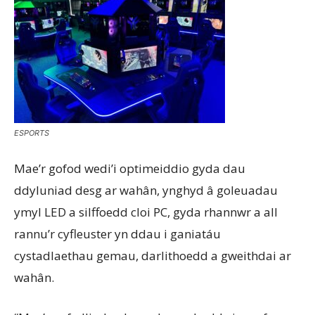
ESPORTS
Mae’r gofod wedi’i optimeiddio gyda dau
ddyluniad desg ar wahân, ynghyd â goleuadau
ymyl LED a silffoedd cloi PC, gyda rhannwr a all
rannu’r cyfleuster yn ddau i ganiatáu
cystadlaethau gemau, darlithoedd a gweithdai ar
wahân.