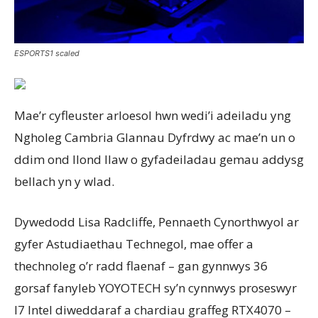
ESPORTS1 scaled
Mae’r cyfleuster arloesol hwn wedi’i adeiladu yng
Ngholeg Cambria Glannau Dyfrdwy ac mae’n un o
ddim ond llond llaw o gyfadeiladau gemau addysg
bellach yn y wlad.
Dywedodd Lisa Radcliffe, Pennaeth Cynorthwyol ar
gyfer Astudiaethau Technegol, mae offer a
thechnoleg o’r radd flaenaf – gan gynnwys 36
gorsaf fanyleb YOYOTECH sy’n cynnwys proseswyr
I7 Intel diweddaraf a chardiau graffeg RTX4070 –