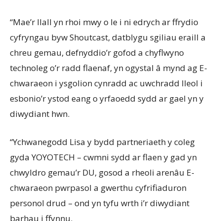
“Mae’r llall yn rhoi mwy o le i ni edrych ar ffrydio
cyfryngau byw Shoutcast, datblygu sgiliau eraill a
chreu gemau, defnyddio’r gofod a chyflwyno
technoleg o’r radd flaenaf, yn ogystal â mynd ag E-
chwaraeon i ysgolion cynradd ac uwchradd lleol i
esbonio’r ystod eang o yrfaoedd sydd ar gael yn y
diwydiant hwn.
“Ychwanegodd Lisa y bydd partneriaeth y coleg
gyda YOYOTECH – cwmni sydd ar flaen y gad yn
chwyldro gemau’r DU, gosod a rheoli arenâu E-
chwaraeon pwrpasol a gwerthu cyfrifiaduron
personol drud – ond yn tyfu wrth i’r diwydiant
barhau i ffynnu.