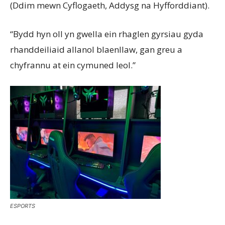
(Ddim mewn Cyflogaeth, Addysg na Hyfforddiant).
“Bydd hyn oll yn gwella ein rhaglen gyrsiau gyda
rhanddeiliaid allanol blaenllaw, gan greu a
chyfrannu at ein cymuned leol.”
ESPORTS