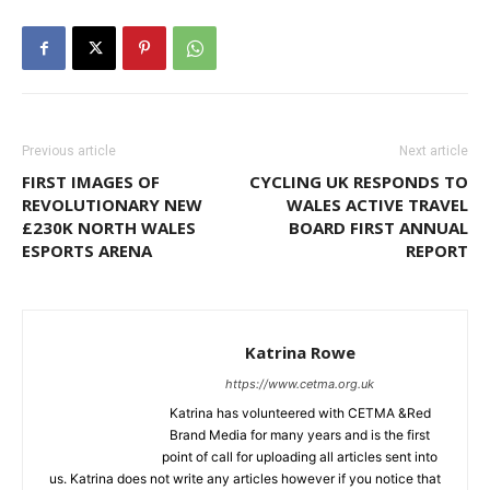
Previous article
Next article
FIRST IMAGES OF
CYCLING UK RESPONDS TO
REVOLUTIONARY NEW
WALES ACTIVE TRAVEL
£230K NORTH WALES
BOARD FIRST ANNUAL
ESPORTS ARENA
REPORT
Katrina Rowe
https://www.cetma.org.uk
Katrina has volunteered with CETMA &Red
Brand Media for many years and is the first
point of call for uploading all articles sent into
us. Katrina does not write any articles however if you notice that