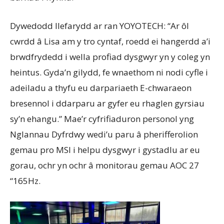
Dywedodd llefarydd ar ran YOYOTECH: “Ar ôl
cwrdd â Lisa am y tro cyntaf, roedd ei hangerdd a’i
brwdfrydedd i wella profiad dysgwyr yn y coleg yn
heintus. Gyda’n gilydd, fe wnaethom ni nodi cyfle i
adeiladu a thyfu eu darpariaeth E-chwaraeon
bresennol i ddarparu ar gyfer eu rhaglen gyrsiau
sy’n ehangu.”
Mae’r cyfrifiaduron personol yng
Nglannau Dyfrdwy wedi’u paru â pherifferolion
gemau pro MSI i helpu dysgwyr i gystadlu ar eu
gorau, ochr yn ochr â monitorau gemau AOC 27
“165Hz.