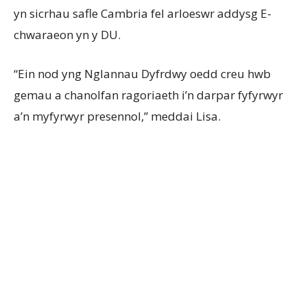
yn sicrhau safle Cambria fel arloeswr addysg E-
chwaraeon yn y DU.
“Ein nod yng Nglannau Dyfrdwy oedd creu hwb
gemau a chanolfan ragoriaeth i’n darpar fyfyrwyr
a’n myfyrwyr presennol,” meddai Lisa.