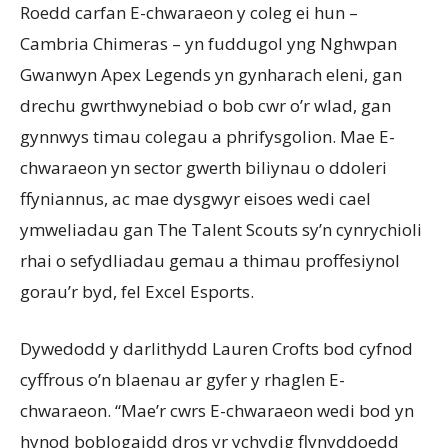
Roedd carfan E-chwaraeon y coleg ei hun –
Cambria Chimeras – yn fuddugol yng Nghwpan
Gwanwyn Apex Legends yn gynharach eleni, gan
drechu gwrthwynebiad o bob cwr o’r wlad, gan
gynnwys timau colegau a phrifysgolion. Mae E-
chwaraeon yn sector gwerth biliynau o ddoleri
ffyniannus, ac mae dysgwyr eisoes wedi cael
ymweliadau gan The Talent Scouts sy’n cynrychioli
rhai o sefydliadau gemau a thimau proffesiynol
gorau’r byd, fel Excel Esports.
Dywedodd y darlithydd Lauren Crofts bod cyfnod
cyffrous o’n blaenau ar gyfer y rhaglen E-
chwaraeon. “Mae’r cwrs E-chwaraeon wedi bod yn
hynod boblogaidd dros yr ychydig flynyddoedd