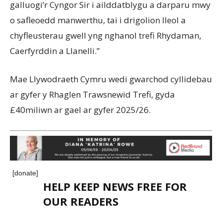
galluogi’r Cyngor Sir i ailddatblygu a darparu mwy
o safleoedd manwerthu, tai i drigolion lleol a
chyfleusterau gwell yng nghanol trefi Rhydaman,
Caerfyrddin a Llanelli.”
Mae Llywodraeth Cymru wedi gwarchod cyllidebau
ar gyfer y Rhaglen Trawsnewid Trefi, gyda
£40miliwn ar gael ar gyfer 2025/26.
[donate]
HELP KEEP NEWS FREE FOR
OUR READERS