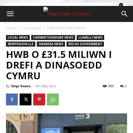
Home
Local News
Carmarthenshire News
LOCAL NEWS
CARMARTHENSHIRE NEWS
LLANELLI NEWS
NEWYDDION LLE
SWANSEA NEWS
WELSH GOVERNMENT
HWB O £31.5 MILIWN I
DREFI A DINASOEDD
CYMRU
By
Emyr Evans
-
9th May 2025
909
0