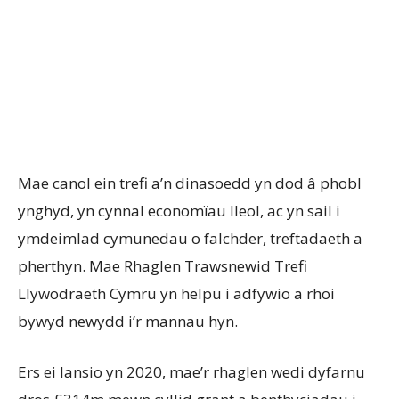
Mae canol ein trefi a’n dinasoedd yn dod â phobl
ynghyd, yn cynnal economïau lleol, ac yn sail i
ymdeimlad cymunedau o falchder, treftadaeth a
pherthyn. Mae Rhaglen Trawsnewid Trefi
Llywodraeth Cymru yn helpu i adfywio a rhoi
bywyd newydd i’r mannau hyn.
Ers ei lansio yn 2020, mae’r rhaglen wedi dyfarnu