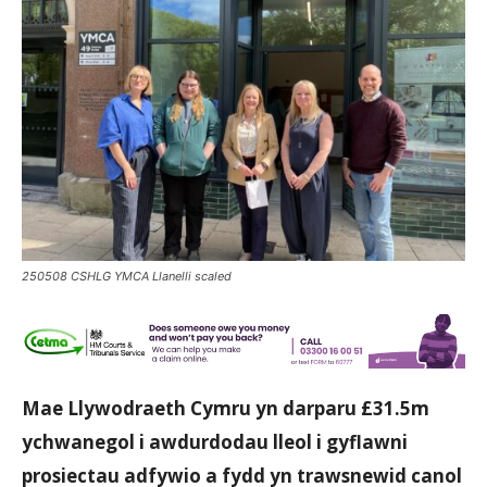
250508 CSHLG YMCA Llanelli scaled
Mae Llywodraeth Cymru yn darparu £31.5m
ychwanegol i awdurdodau lleol i gyflawni
prosiectau adfywio a fydd yn trawsnewid canol