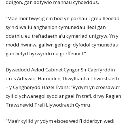
ddigon, gan adfywio mannau cyhoeddus.
“Mae mor bwysig ein bod yn parhau i greu lleoedd
sy’n diwallu anghenion cymunedau lleol gan
ddathlu eu treftadaeth a’u cymeriad unigryw. Yn y
modd hwnnw, gallwn gefnogi dyfodol cymunedau
gan hefyd hyrwyddo eu gorffennol.”
Dywedodd Aelod Cabinet Cyngor Sir Caerfyrddin
dros Adfywio, Hamdden, Diwylliant a Thwristiaeth
– y Cynghorydd Hazel Evans: “Rydym yn croesawu’r
cyllid ychwanegol sydd ar gael i’n trefi, drwy Raglen
Trawsnewid Trefi Llywodraeth Cymru.
“Mae’r cyllid yr ydym eisoes wedi’i dderbyn wedi