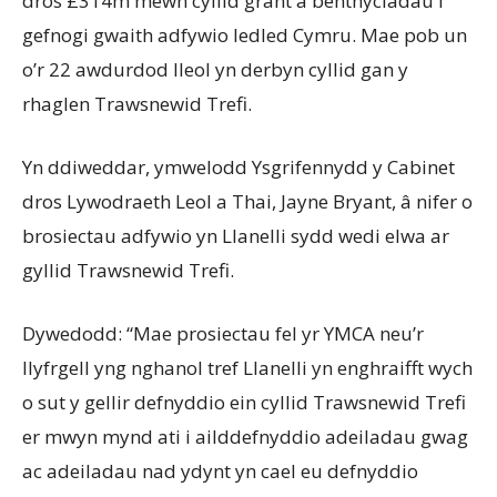
dros £314m mewn cyllid grant a benthyciadau i
gefnogi gwaith adfywio ledled Cymru. Mae pob un
o’r 22 awdurdod lleol yn derbyn cyllid gan y
rhaglen Trawsnewid Trefi.
Yn ddiweddar, ymwelodd Ysgrifennydd y Cabinet
dros Lywodraeth Leol a Thai, Jayne Bryant, â nifer o
brosiectau adfywio yn Llanelli sydd wedi elwa ar
gyllid Trawsnewid Trefi.
Dywedodd: “Mae prosiectau fel yr YMCA neu’r
llyfrgell yng nghanol tref Llanelli yn enghraifft wych
o sut y gellir defnyddio ein cyllid Trawsnewid Trefi
er mwyn mynd ati i ailddefnyddio adeiladau gwag
ac adeiladau nad ydynt yn cael eu defnyddio