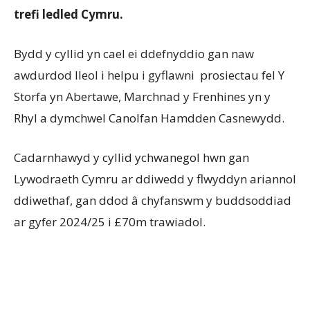
trefi ledled Cymru.
Bydd y cyllid yn cael ei ddefnyddio gan naw
awdurdod lleol i helpu i gyflawni prosiectau fel Y
Storfa yn Abertawe, Marchnad y Frenhines yn y
Rhyl a dymchwel Canolfan Hamdden Casnewydd.
Cadarnhawyd y cyllid ychwanegol hwn gan
Lywodraeth Cymru ar ddiwedd y flwyddyn ariannol
ddiwethaf, gan ddod â chyfanswm y buddsoddiad
ar gyfer 2024/25 i £70m trawiadol.