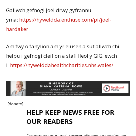
Gallwch gefnogi Joel drwy gyfrannu
yma:
https://hyweldda.enthuse.com/pf/joel-
hardaker
Am fwy o fanylion am yr elusen a sut allwch chi
helpu i gefnogi cleifion a staff lleol y GIG, ewch
i
https://hywelddahealthcharities.nhs.wales/
[donate]
HELP KEEP NEWS FREE FOR
OUR READERS
Supporting your local community newspaper/online