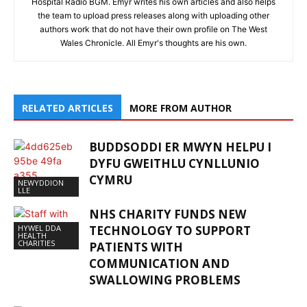
Hospital Radio BGM. Emyr writes his own articles and also helps
the team to upload press releases along with uploading other
authors work that do not have their own profile on The West
Wales Chronicle. All Emyr's thoughts are his own.
RELATED ARTICLES
MORE FROM AUTHOR
BUDDSODDI ER MWYN HELPU I
DYFU GWEITHLU CYNLLUNIO
CYMRU
NEWYDDION
LLE
NHS CHARITY FUNDS NEW
HYWEL DDA
TECHNOLOGY TO SUPPORT
HEALTH
CHARITIES
PATIENTS WITH
COMMUNICATION AND
SWALLOWING PROBLEMS