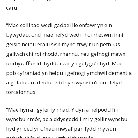
caru.
“Mae colli tad wedi gadael lle enfawr yn ein
bywydau, ond mae hefyd wedi rhoi rheswm inni
geisio helpu eraill sy’n mynd trwy’r un peth. Os
gallwch chi roi rhodd, rhannu, neu gefnogi mewn
unrhyw ffordd, byddai wir yn golygu’r byd. Mae
pob cyfraniad yn helpu i gefnogi ymchwil dementia
a gofalu am deuluoedd sy’n wynebu’r un clefyd
torcalonnus.
“Mae hyn ar gyfer fy nhad. Y dyn a helpodd fi i
wynebu’r môr, ac a ddysgodd i mi y gellir wynebu
hyd yn oed yr ofnau mwyaf pan fydd rhywun