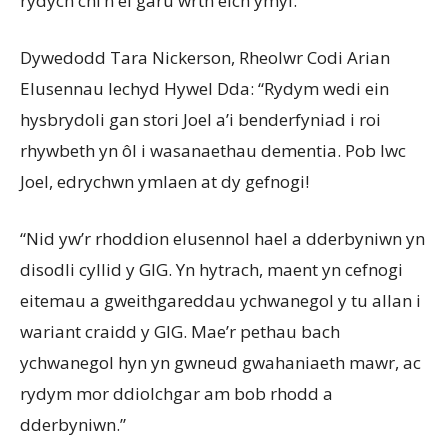
rydych chi’n ei garu wrth eich ymyl.”
Dywedodd Tara Nickerson, Rheolwr Codi Arian
Elusennau Iechyd Hywel Dda: “Rydym wedi ein
hysbrydoli gan stori Joel a’i benderfyniad i roi
rhywbeth yn ôl i wasanaethau dementia. Pob lwc
Joel, edrychwn ymlaen at dy gefnogi!
“Nid yw’r rhoddion elusennol hael a dderbyniwn yn
disodli cyllid y GIG. Yn hytrach, maent yn cefnogi
eitemau a gweithgareddau ychwanegol y tu allan i
wariant craidd y GIG. Mae’r pethau bach
ychwanegol hyn yn gwneud gwahaniaeth mawr, ac
rydym mor ddiolchgar am bob rhodd a
dderbyniwn.”