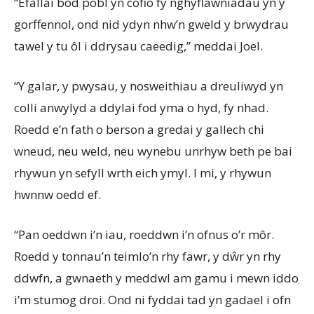
“Efallai bod pobl yn cofio fy nghyflawniadau yn y
gorffennol, ond nid ydyn nhw’n gweld y brwydrau
tawel y tu ôl i ddrysau caeedig,” meddai Joel.
“Y galar, y pwysau, y nosweithiau a dreuliwyd yn
colli anwylyd a ddylai fod yma o hyd, fy nhad.
Roedd e’n fath o berson a gredai y gallech chi
wneud, neu weld, neu wynebu unrhyw beth pe bai
rhywun yn sefyll wrth eich ymyl. I mi, y rhywun
hwnnw oedd ef.
“Pan oeddwn i’n iau, roeddwn i’n ofnus o’r môr.
Roedd y tonnau’n teimlo’n rhy fawr, y dŵr yn rhy
ddwfn, a gwnaeth y meddwl am gamu i mewn iddo
i’m stumog droi. Ond ni fyddai tad yn gadael i ofn