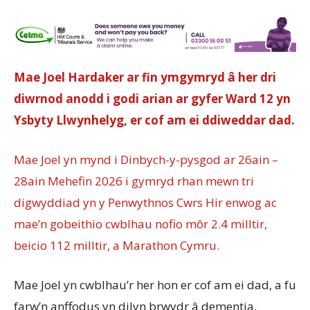
Mae Joel Hardaker ar fin ymgymryd â her dri
diwrnod anodd i godi arian ar gyfer Ward 12 yn
Ysbyty Llwynhelyg, er cof am ei ddiweddar dad.
Mae Joel yn mynd i Dinbych-y-pysgod ar 26ain –
28ain Mehefin 2026 i gymryd rhan mewn tri
digwyddiad yn y Penwythnos Cwrs Hir enwog ac
mae’n gobeithio cwblhau nofio môr 2.4 milltir,
beicio 112 milltir, a Marathon Cymru.
Mae Joel yn cwblhau’r her hon er cof am ei dad, a fu
farw’n anffodus yn dilyn brwydr â dementia.