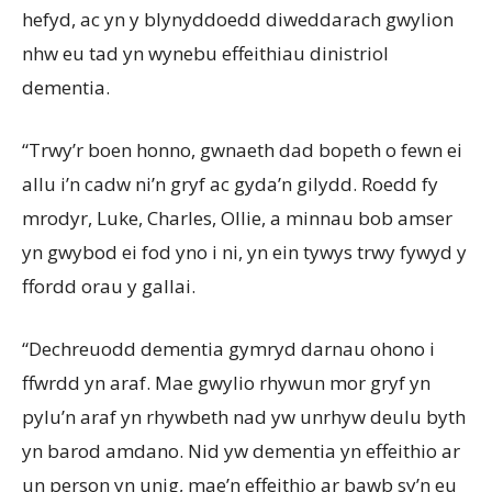
hefyd, ac yn y blynyddoedd diweddarach gwylion
nhw eu tad yn wynebu effeithiau dinistriol
dementia.
“Trwy’r boen honno, gwnaeth dad bopeth o fewn ei
allu i’n cadw ni’n gryf ac gyda’n gilydd. Roedd fy
mrodyr, Luke, Charles, Ollie, a minnau bob amser
yn gwybod ei fod yno i ni, yn ein tywys trwy fywyd y
ffordd orau y gallai.
“Dechreuodd dementia gymryd darnau ohono i
ffwrdd yn araf. Mae gwylio rhywun mor gryf yn
pylu’n araf yn rhywbeth nad yw unrhyw deulu byth
yn barod amdano. Nid yw dementia yn effeithio ar
un person yn unig, mae’n effeithio ar bawb sy’n eu