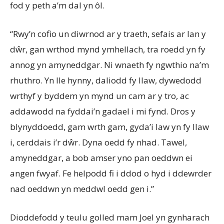
fod y peth a’m dal yn ôl.
“Rwy’n cofio un diwrnod ar y traeth, sefais ar lan y
dŵr, gan wrthod mynd ymhellach, tra roedd yn fy
annog yn amyneddgar. Ni wnaeth fy ngwthio na’m
rhuthro. Yn lle hynny, daliodd fy llaw, dywedodd
wrthyf y byddem yn mynd un cam ar y tro, ac
addawodd na fyddai’n gadael i mi fynd. Dros y
blynyddoedd, gam wrth gam, gyda’i law yn fy llaw
i, cerddais i’r dŵr. Dyna oedd fy nhad. Tawel,
amyneddgar, a bob amser yno pan oeddwn ei
angen fwyaf. Fe helpodd fi i ddod o hyd i ddewrder
nad oeddwn yn meddwl oedd gen i.”
Dioddefodd y teulu golled mam Joel yn gynharach