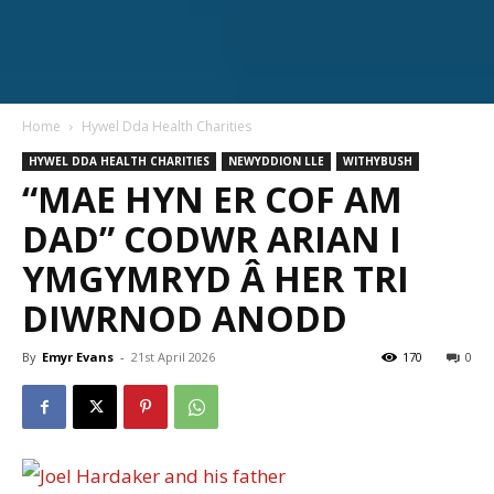
Home
Hywel Dda Health Charities
HYWEL DDA HEALTH CHARITIES
NEWYDDION LLE
WITHYBUSH
“MAE HYN ER COF AM
DAD” CODWR ARIAN I
YMGYMRYD Â HER TRI
DIWRNOD ANODD
By
Emyr Evans
-
21st April 2026
170
0